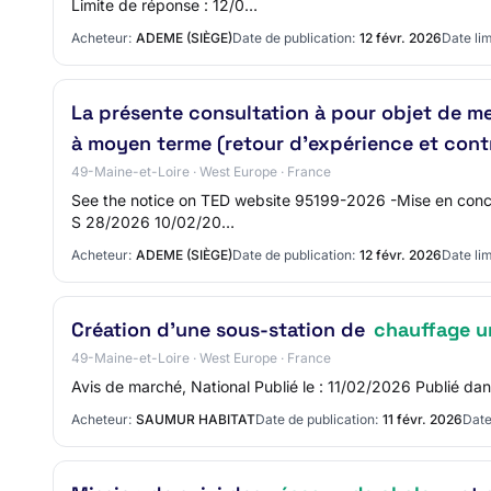
Limite de réponse : 12/0…
Acheteur:
ADEME (SIÈGE)
Date de publication:
12 févr. 2026
Date lim
La présente consultation à pour objet de m
à moyen terme (retour d'expérience et cont
49-Maine-et-Loire · West Europe · France
See the notice on TED website 95199-2026 -Mise en concurr
S 28/2026 10/02/20…
Acheteur:
ADEME (SIÈGE)
Date de publication:
12 févr. 2026
Date lim
Création d'une sous-station de
chauffage u
49-Maine-et-Loire · West Europe · France
Avis de marché, National Publié le : 11/02/2026 Publié
Acheteur:
SAUMUR HABITAT
Date de publication:
11 févr. 2026
Date