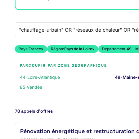
Recherche libre
Pays:
France
×
Région:
Pays de la Loire
×
Département:
49 - M
PARCOURIR PAR ZONE GÉOGRAPHIQUE
44-Loire-Atlantique
49-Maine-e
85-Vendée
78 appels d’offres
Rénovation énergétique et restructuration d