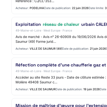
Référence : CJ/CL-353…
Acheteur:
PODELIHA
Date de publication:
22 juin 2026
Date limite:
3
Exploitation
réseau de chaleur
urbain CALE
49-Maine-et-Loire · West Europe · France
Avis de marché - Avis n° 26-60909 du 19/06/2026 Avis de 
Saumur (49) Forme jurid…
Acheteur:
VILLE DE SAUMUR (49)
Date de publication:
21 juin 2026
Réfection complète d'une chaufferie gaz e
49-Maine-et-Loire · West Europe · France
Accéder au site Reste 33 jours - Date de clôture estimée
Molière 49408 Saumur c…
Acheteur:
VILLE DE SAUMUR
Date de publication:
19 juin 2026
Date 
Mission de maîtrise d'œuvre pour l'extensi