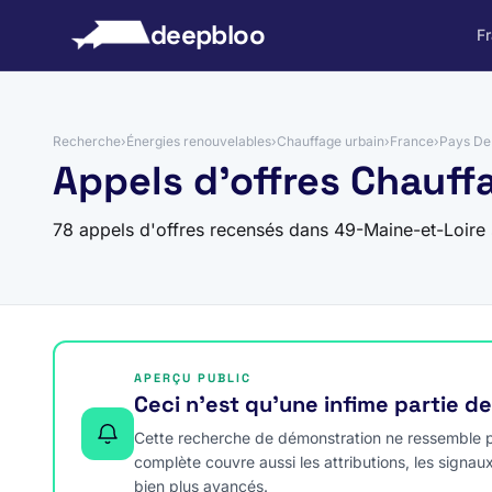
 au contenu
deepbloo
F
Recherche
›
Énergies renouvelables
›
Chauffage urbain
›
France
›
Pays De 
Appels d'offres Chauff
78 appels d'offres recensés dans 49-Maine-et-Loire
APERÇU PUBLIC
Ceci n’est qu’une infime partie d
Cette recherche de démonstration ne ressemble pa
complète couvre aussi les attributions, les signau
bien plus avancés.