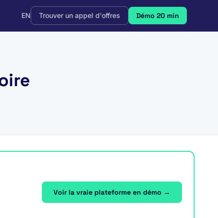
EN
Trouver un appel d'offres
Démo 20 min
oire
Voir la vraie plateforme en démo →