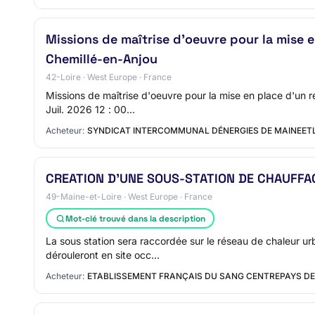
Missions de maîtrise d'oeuvre pour la mise 
Chemillé-en-Anjou
42-Loire · West Europe · France
Missions de maîtrise d'oeuvre pour la mise en place d'un 
Juil. 2026 12 : 00…
Acheteur:
SYNDICAT INTERCOMMUNAL DÉNERGIES DE MAINEETL
CREATION D’UNE SOUS-STATION DE CHAUFFAGE
49-Maine-et-Loire · West Europe · France
Mot-clé trouvé dans la description
La sous station sera raccordée sur le réseau de chaleur u
dérouleront en site occ…
Acheteur:
ETABLISSEMENT FRANÇAIS DU SANG CENTREPAYS DE 