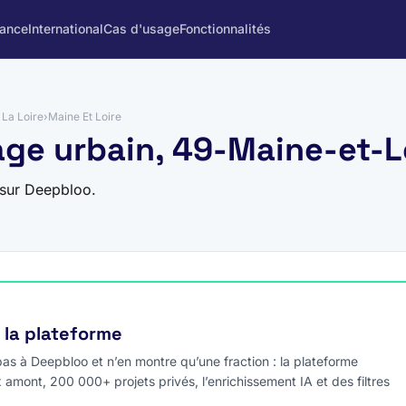
rance
International
Cas d'usage
Fonctionnalités
La Loire
›
Maine Et Loire
age urbain, 49-Maine-et-L
 sur Deepbloo.
e la plateforme
s à Deepbloo et n’en montre qu’une fraction : la plateforme
x amont, 200 000+ projets privés, l’enrichissement IA et des filtres