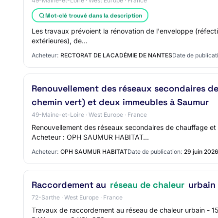
49-Maine-et-Loire · West Europe · France
Mot-clé trouvé dans la description
Les travaux prévoient la rénovation de l'enveloppe (réfecti
extérieures), de…
Acheteur:
RECTORAT DE LACADÉMIE DE NANTES
Date de publicat
Renouvellement des réseaux secondaires de 
chemin vert) et deux immeubles à Saumur
49-Maine-et-Loire · West Europe · France
Renouvellement des réseaux secondaires de chauffage et 
Acheteur : OPH SAUMUR HABITAT…
Acheteur:
OPH SAUMUR HABITAT
Date de publication:
29 juin 202
Raccordement au
réseau de chaleur
urbain 
72-Sarthe · West Europe · France
Travaux de raccordement au réseau de chaleur urbain - 15