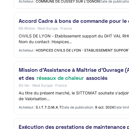
Acheteur:
COMMUNE DE CUSSEY SUR L'OGNON
Date de publicatio
Accord Cadre à bons de commande pour le 
69-Rhône · West Europe · France
CIVILS DE LYON - Etablissement support du GHT VAL RHON
Nom du contact: Hospices…
Acheteur:
HOSPICES CIVILS DE LYON - ETABLISSEMENT SUPPO
Mission d'Assistance à Maîtrise d'Ouvrage (A
et des
réseaux de chaleur
associés
83-Var · West Europe · France
Au titre du présent marché, le SITTOMAT souhaite s'adjoin
de Valorisation…
Acheteur:
S.I.T.T.O.M.A.T
Date de publication:
9 oct. 2024
Date limi
Exécution des prestations de maintenance pr