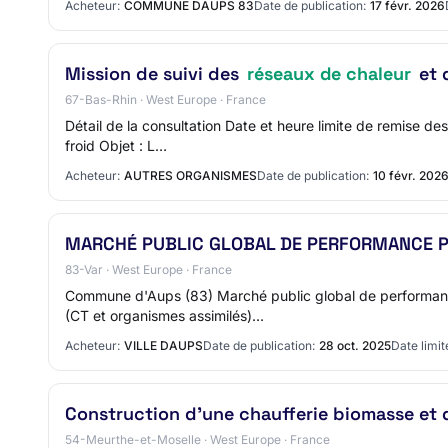
Acheteur:
COMMUNE DAUPS 83
Date de publication:
17 févr. 2026
Mission de suivi des
réseaux de chaleur
et 
67-Bas-Rhin · West Europe · France
Détail de la consultation Date et heure limite de remise d
froid Objet : L…
Acheteur:
AUTRES ORGANISMES
Date de publication:
10 févr. 202
MARCHÉ PUBLIC GLOBAL DE PERFORMANCE P
83-Var · West Europe · France
Commune d'Aups (83) Marché public global de performanc
(CT et organismes assimilés)…
Acheteur:
VILLE DAUPS
Date de publication:
28 oct. 2025
Date limit
Construction d'une chaufferie biomasse et
54-Meurthe-et-Moselle · West Europe · France