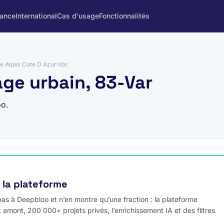
rance
International
Cas d'usage
Fonctionnalités
e Alpes Cote D Azur
›
Var
age urbain, 83-Var
oo.
e la plateforme
s à Deepbloo et n’en montre qu’une fraction : la plateforme
x amont, 200 000+ projets privés, l’enrichissement IA et des filtres