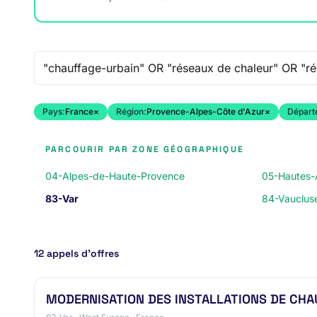
Recherche libre
Pays:
France
×
Région:
Provence-Alpes-Côte d'Azur
×
Départ
PARCOURIR PAR ZONE GÉOGRAPHIQUE
04-Alpes-de-Haute-Provence
05-Hautes-
83-Var
84-Vauclus
12 appels d’offres
MODERNISATION DES INSTALLATIONS DE CHA