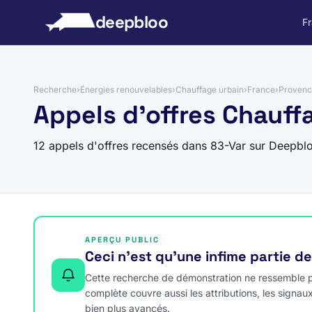
 au contenu
deepbloo
F
Recherche
›
Énergies renouvelables
›
Chauffage urbain
›
France
›
Provenc
Appels d'offres Chauff
12 appels d'offres recensés dans 83-Var sur Deepbl
APERÇU PUBLIC
Ceci n’est qu’une infime partie d
Cette recherche de démonstration ne ressemble pa
complète couvre aussi les attributions, les signau
bien plus avancés.