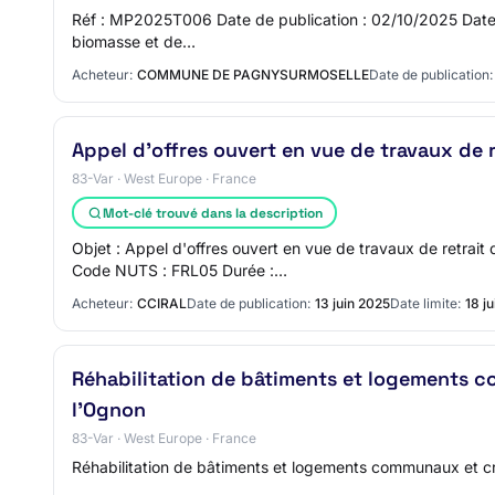
Réf : MP2025T006 Date de publication : 02/10/2025 Date lim
biomasse et de…
Acheteur:
COMMUNE DE PAGNYSURMOSELLE
Date de publication:
Appel d'offres ouvert en vue de travaux de 
83-Var · West Europe · France
Mot-clé trouvé dans la description
Objet : Appel d'offres ouvert en vue de travaux de retr
Code NUTS : FRL05 Durée :…
Acheteur:
CCIRAL
Date de publication:
13 juin 2025
Date limite:
18 ju
Réhabilitation de bâtiments et logements ‎
l'Ognon
83-Var · West Europe · France
Réhabilitation de bâtiments et logements ‎communaux et cré