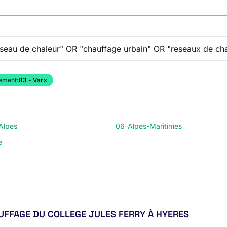
ement:
83 - Var
×
Alpes
06-Alpes-Maritimes
e
UFFAGE DU COLLEGE JULES FERRY À HYERES