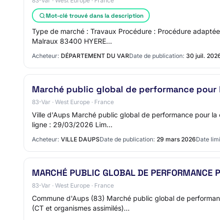
83-Var · West Europe · France
Mot-clé trouvé dans la description
Type de marché : Travaux Procédure : Procédure adaptée o
Malraux 83400 HYERE…
Acheteur:
DÉPARTEMENT DU VAR
Date de publication:
30 juil. 202
Marché public global de performance pour 
83-Var · West Europe · France
Ville d'Aups Marché public global de performance pour la
ligne : 29/03/2026 Lim…
Acheteur:
VILLE DAUPS
Date de publication:
29 mars 2026
Date limi
MARCHÉ PUBLIC GLOBAL DE PERFORMANCE P
83-Var · West Europe · France
Commune d'Aups (83) Marché public global de performanc
(CT et organismes assimilés)…