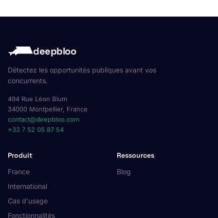
deepbloo
Détectez les opportunités publiques avant vos
concurrents.
494 Rue Léon Blum
34000 Montpellier, France
contact@deepbloo.com
+33 7 52 05 87 54
Produit
Ressources
France
Blog
International
Cas d'usage
Fonctionnalités