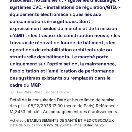
associées, notamment : • systèmes d’éclairage, •
systèmes CVC, • installations de régulation/GTB, •
équipements électromécaniques liés aux
consommations énergétiques. Sont
expressément exclus du marché et de la mission
d’AMO : • les travaux de construction neuve, • les
travaux de rénovation lourde de bâtiment, • les
opérations de réhabilitation architecturale ou
structurelle des bâtiments. Le marché porte
uniquement sur l’optimisation, la maintenance,
l’exploitation et l’amélioration de performance
des systèmes existants ou remplacés dans le
cadre du MGP
67-Bas-Rhin · West Europe · France
Détail de la consultation Date et heure limite de remise
des plis : 08/12/2025 17:00 (heure de Paris) Référence :
M_3453 Intitulé : Accompagnement des établissements
de santé adhérents du GCS UniHA d…
Acheteur:
ETABLISSEMENTS DE SANTÉ ET MÉDICOSOCIAUX
Date de publication:
6 nov. 2025
Date limite:
8 déc. 2025