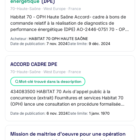
énergétique
(DPE)
70-Haute-Saône · West Europe · France
Habitat 70 - OPH Haute Saône Accord- cadre à bons de
commande relatif à la réalisation de diagnostics de
performance énergétique (DPE) AO-2446-0751 70 - OPH
DE LA HAUTE SAONE Etudes, Maîtrise d'oeuvr…
Acheteur:
HABITAT 70 OPH HAUTE SAÔNE
Date de publication:
7 nov. 2024
Date limite:
9 déc. 2024
ACCORD CADRE DPE
70-Haute-Saône · West Europe · France
Mot-clé trouvé dans la description
434083500 HABITAT 70 Avis d'appel public à la
concurrence (extrait) Fournitures et services Habitat 70
(OPH) lance une consultation en procédure formalisée
d'appel d'offres soumise aux dispositions d…
Date de publication:
6 nov. 2024
Date limite:
1 janv. 1970
Mission de maitrise d'oeuvre pour une opération