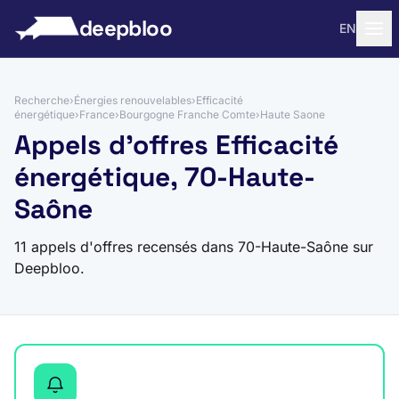
 au contenu
deepbloo
EN
Recherche
›
Énergies renouvelables
›
Efficacité
énergétique
›
France
›
Bourgogne Franche Comte
›
Haute Saone
Appels d'offres Efficacité
énergétique, 70-Haute-
Saône
11 appels d'offres recensés dans 70-Haute-Saône sur
Deepbloo.