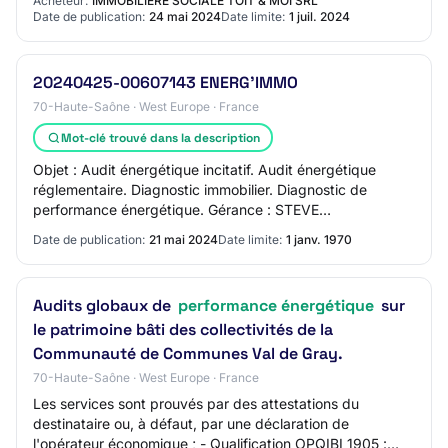
Acheteur:
IMMOBILIÈRE SOCIALE TOIT & MOI SRL
Date de publication:
24 mai 2024
Date limite:
1 juil. 2024
20240425-00607143 ENERG'IMMO
70-Haute-Saône · West Europe · France
Mot-clé trouvé dans la description
Objet : Audit énergétique incitatif. Audit énergétique
réglementaire. Diagnostic immobilier. Diagnostic de
performance énergétique. Gérance : STEVE
MAZZACAVALLO, 27 Avenue Robert Roy, 70170 Port-sur-
Date de publication:
21 mai 2024
Date limite:
1 janv. 1970
…
Audits globaux de
performance énergétique
sur
le patrimoine bâti des collectivités de la
Communauté de Communes Val de Gray.
70-Haute-Saône · West Europe · France
Les services sont prouvés par des attestations du
destinataire ou, à défaut, par une déclaration de
l'opérateur économique ; - Qualification OPQIBI 1905 :