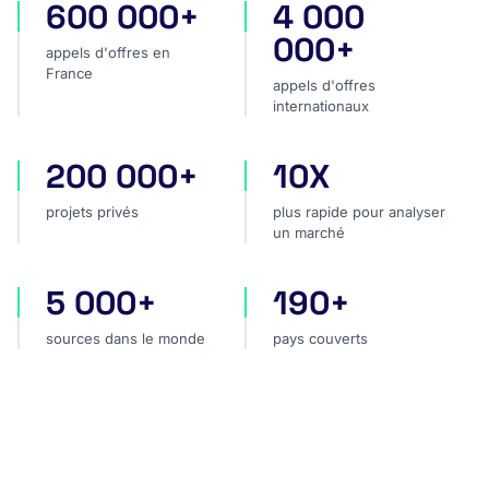
600 000+
4 000
appels d'offres en France
appels d'offres internatio
000+
appels d'offres en
France
appels d'offres
internationaux
200 000+
10X
projets privés
plus rapide pour analyser
projets privés
plus rapide pour analyser
un marché
5 000+
190+
sources dans le monde
pays couverts
sources dans le monde
pays couverts