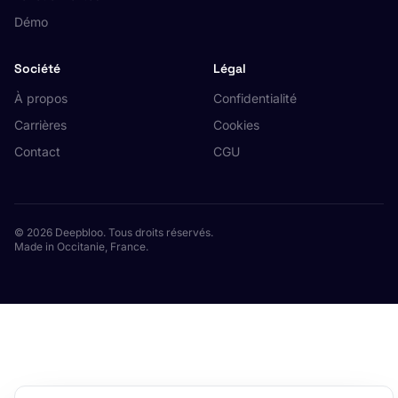
Démo
Société
Légal
À propos
Confidentialité
Carrières
Cookies
Contact
CGU
© 2026 Deepbloo. Tous droits réservés.
Made in Occitanie, France.