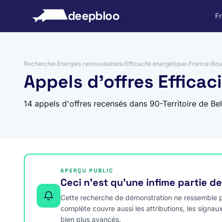
 au contenu
deepbloo
F
Recherche
›
Énergies renouvelables
›
Efficacité énergétique
›
France
›
Bou
Appels d'offres Efficac
14 appels d'offres recensés dans 90-Territoire de Be
APERÇU PUBLIC
Ceci n’est qu’une infime partie d
Cette recherche de démonstration ne ressemble pa
complète couvre aussi les attributions, les signau
bien plus avancés.