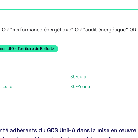
ment:
90 - Territoire de Belfort
×
39-Jura
-Loire
89-Yonne
té adhérents du GCS UniHA dans la mise en œuvre 