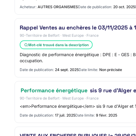
Acheteur:
AUTRES ORGANISMES
Date de publication:
20 oct. 2025
Rappel Ventes au enchères le 03/11/2025 à
90-Territoire de Belfort · West Europe · France
Mot-clé trouvé dans la description
Diagnostic de performance énergétique : DPE : E - GES 
occupation.
Date de publication:
24 sept. 2025
Date limite:
Non précisée
Performance énergétique
sis 9 rue d'Alger
90-Territoire de Belfort · West Europe · France
<em>Performance énergétique</em> sis 9 rue d'Alger et 1
Date de publication:
17 juil. 2025
Date limite:
9 févr. 2025
VENTE AUX ENCHERES PUBLIQUES le 28/06/2