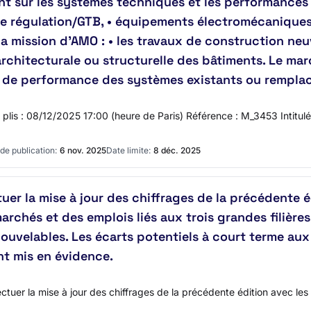
t sur les systèmes techniques et les performances
s de régulation/GTB, • équipements électromécaniqu
 mission d’AMO : • les travaux de construction neuv
 architecturale ou structurelle des bâtiments. Le ma
ion de performance des systèmes existants ou rempl
des plis : 08/12/2025 17:00 (heure de Paris) Référence : M_3453 Inti
de publication:
6 nov. 2025
Date limite:
8 déc. 2025
uer la mise à jour des chiffrages de la précédente 
archés et des emplois liés aux trois grandes filières
ouvelables. Les écarts potentiels à court terme aux
t mis en évidence.
tuer la mise à jour des chiffrages de la précédente édition avec les 