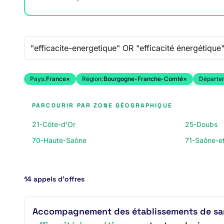
Recherche libre
Pays:
France
×
Région:
Bourgogne-Franche-Comté
×
Départe
PARCOURIR PAR ZONE GÉOGRAPHIQUE
21-Côte-d'Or
25-Doubs
70-Haute-Saône
71-Saône-et
14 appels d’offres
Accompagnement des établissements de san