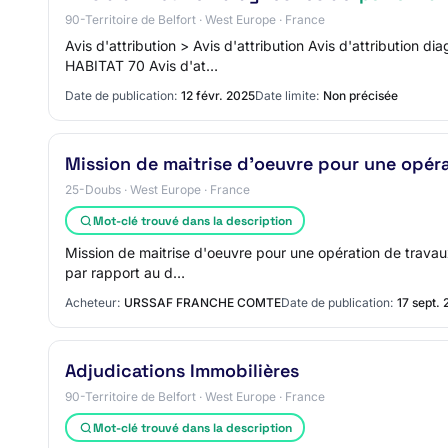
90-Territoire de Belfort · West Europe · France
Avis d'attribution > Avis d'attribution Avis d'attribution
HABITAT 70 Avis d'at…
Date de publication:
12 févr. 2025
Date limite:
Non précisée
Mission de maitrise d'oeuvre pour une opér
25-Doubs · West Europe · France
Mot-clé trouvé dans la description
Mission de maitrise d'oeuvre pour une opération de travau
par rapport au d…
Acheteur:
URSSAF FRANCHE COMTE
Date de publication:
17 sept.
Adjudications Immobilières
90-Territoire de Belfort · West Europe · France
Mot-clé trouvé dans la description