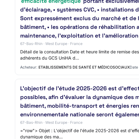
efficacité énergétique
portant exclusivemen
d’éclairage, • systèmes CVC, • installation
Sont expressément exclus du marché et de la
bâtiment, • les opérations de réhabilitation
maintenance, l’exploitation et l’améliorat
67-Bas-Rhin · West Europe · France
Détail de la consultation Date et heure limite de remise 
adhérents du GCS UniHA d…
Acheteur:
ETABLISSEMENTS DE SANTÉ ET MÉDICOSOCIAUX
Date 
L'objectif de l'étude 2025-2026 est d'effect
possibles, afin d'évaluer la dynamique des m
bâtiment, mobilité-transport et énergies ren
environnementale nationale seront égalemen
67-Bas-Rhin · West Europe · France
="row"> Objet : L'objectif de l'étude 2025-2026 est d'effec
dynamique des ma…