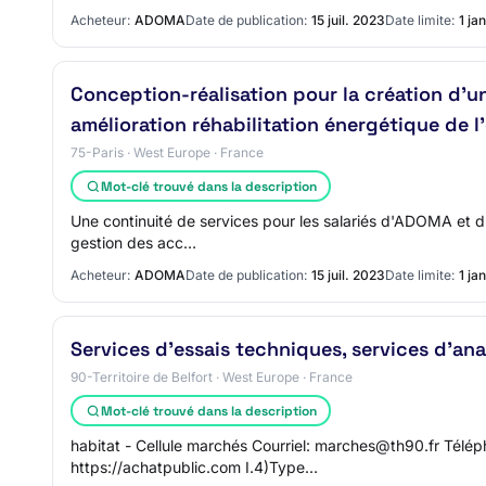
Acheteur:
ADOMA
Date de publication:
15 juil. 2023
Date limite:
1 ja
Conception-réalisation pour la création d'u
amélioration réhabilitation énergétique de l
75-Paris · West Europe · France
Mot-clé trouvé dans la description
Une continuité de services pour les salariés d'ADOMA et d'
gestion des acc…
Acheteur:
ADOMA
Date de publication:
15 juil. 2023
Date limite:
1 ja
Services d'essais techniques, services d'ana
90-Territoire de Belfort · West Europe · France
Mot-clé trouvé dans la description
habitat - Cellule marchés Courriel: marches@th90.fr Télép
https://achatpublic.com I.4)Type…