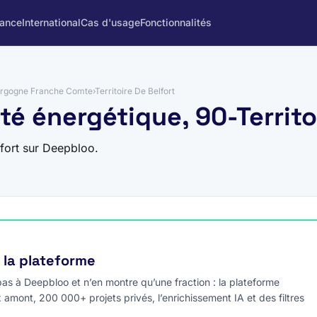
rance
International
Cas d'usage
Fonctionnalités
rgogne Franche Comte
›
Territoire De Belfort
ité énergétique, 90-Territo
lfort sur Deepbloo.
e la plateforme
s à Deepbloo et n’en montre qu’une fraction : la plateforme
x amont, 200 000+ projets privés, l’enrichissement IA et des filtres