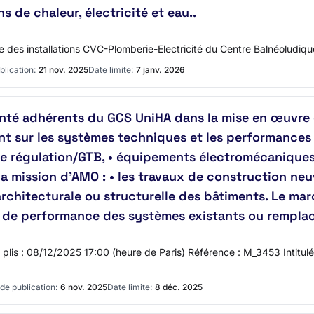
 de chaleur, électricité et eau..
 des installations CVC-Plomberie-Electricité du Centre Balnéoludiq
blication:
21 nov. 2025
Date limite:
7 janv. 2026
té adhérents du GCS UniHA dans la mise en œuvre 
t sur les systèmes techniques et les performances
s de régulation/GTB, • équipements électromécaniqu
 mission d’AMO : • les travaux de construction neuv
 architecturale ou structurelle des bâtiments. Le ma
ion de performance des systèmes existants ou rempl
des plis : 08/12/2025 17:00 (heure de Paris) Référence : M_3453 Inti
de publication:
6 nov. 2025
Date limite:
8 déc. 2025