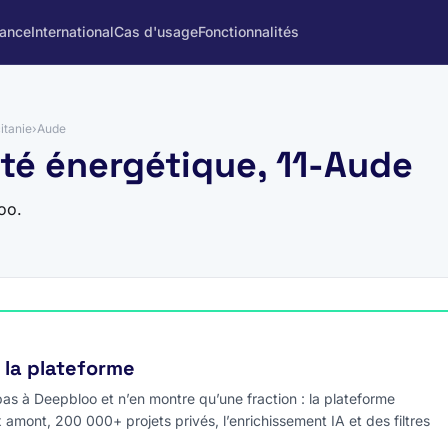
rance
International
Cas d'usage
Fonctionnalités
itanie
›
Aude
ité énergétique, 11-Aude
oo.
e la plateforme
s à Deepbloo et n’en montre qu’une fraction : la plateforme
x amont, 200 000+ projets privés, l’enrichissement IA et des filtres