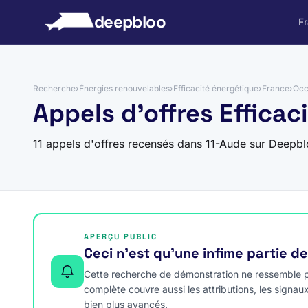
 au contenu
deepbloo
F
Recherche
›
Énergies renouvelables
›
Efficacité énergétique
›
France
›
Occ
Appels d'offres Efficac
11 appels d'offres recensés dans 11-Aude sur Deepbl
APERÇU PUBLIC
Ceci n’est qu’une infime partie d
Cette recherche de démonstration ne ressemble pa
complète couvre aussi les attributions, les signau
bien plus avancés.