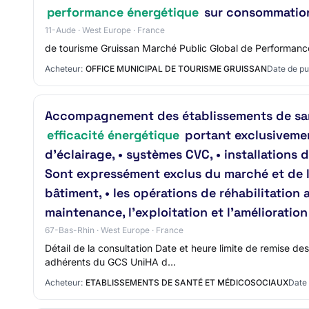
performance énergétique
sur consommations
11-Aude · West Europe · France
de tourisme Gruissan Marché Public Global de Performance
Acheteur:
OFFICE MUNICIPAL DE TOURISME GRUISSAN
Date de pu
Accompagnement des établissements de san
efficacité énergétique
portant exclusivemen
d’éclairage, • systèmes CVC, • installation
Sont expressément exclus du marché et de la
bâtiment, • les opérations de réhabilitation
maintenance, l’exploitation et l’améliorat
67-Bas-Rhin · West Europe · France
Détail de la consultation Date et heure limite de remise 
adhérents du GCS UniHA d…
Acheteur:
ETABLISSEMENTS DE SANTÉ ET MÉDICOSOCIAUX
Date 