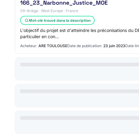
166_23_Narbonne_Justice_MOE
09-Ariège · West Europe · France
Mot-clé trouvé dans la description
L'objectif du projet est d'atteindre les préconisations d
particulier en con…
Acheteur:
ARE TOULOUSE
Date de publication:
23 juin 2023
Date lim