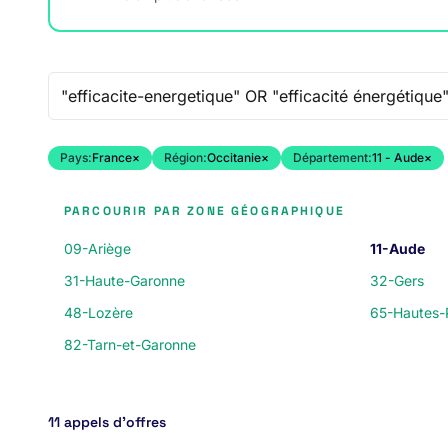
Recherche libre
Pays:
France
×
Région:
Occitanie
×
Département:
11 - Aude
×
PARCOURIR PAR ZONE GÉOGRAPHIQUE
09-Ariège
11-Aude
31-Haute-Garonne
32-Gers
48-Lozère
65-Hautes-
82-Tarn-et-Garonne
11 appels d’offres