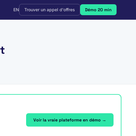
EN
Trouver un appel d'offres
Démo 20 min
t
Voir la vraie plateforme en démo →