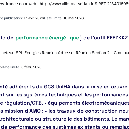
france.com web : http://www.ville-marseillan.fr SIRET 2134015080
de publication:
17 avr. 2026
Date limite:
18 mai 2026
tic de
performance énergétique
) de l'outil EFFI'KAZ
'acheteur: SPL Energies Reunion Adresse: Réunion Section 2 - Commun
5
Date limite:
6 févr. 2026
té adhérents du GCS UniHA dans la mise en œuvre 
t sur les systèmes techniques et les performances
s de régulation/GTB, • équipements électromécaniqu
 mission d’AMO : • les travaux de construction neuv
 architecturale ou structurelle des bâtiments. Le ma
ion de performance des systèmes existants ou rempl