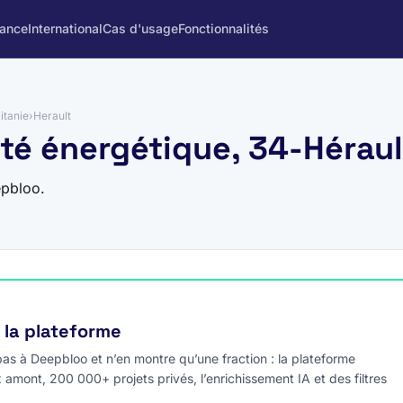
rance
International
Cas d'usage
Fonctionnalités
itanie
›
Herault
ité énergétique, 34-Héraul
epbloo.
e la plateforme
s à Deepbloo et n’en montre qu’une fraction : la plateforme
x amont, 200 000+ projets privés, l’enrichissement IA et des filtres