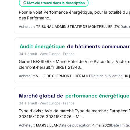
Mot-clé trouvé dans la description
Pour le volet Performance énergétique, pour la totalité du 
des Performanc…
Acheteur:
TRIBUNAL ADMINISTRATIF DE MONTPELLIER (TA)
Date 
Audit énergétique
de bâtiments communaux 
34-Hérault · West Europe · France
Gérard BESSIERE - Maire Hôtel de Ville Place de la Vict
clermont-herault.fr SIRET 21340…
Acheteur:
VILLE DE CLERMONT LHÉRAULT
Date de publication:
10 
Marché global de
performance énergétique
34-Hérault · West Europe · France
Type d'avis : Avis de marché Type de marché : Européen
303115-2026 303115-2026 - Mi…
Acheteur:
MARSEILLAN
Date de publication:
4 mai 2026
Date limite: