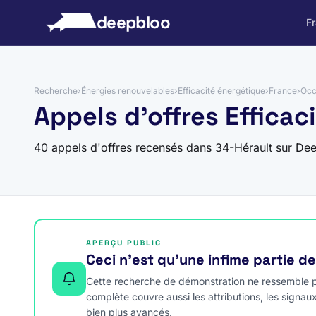
 au contenu
deepbloo
F
Recherche
›
Énergies renouvelables
›
Efficacité énergétique
›
France
›
Occ
Appels d'offres Efficac
40 appels d'offres recensés dans 34-Hérault sur De
APERÇU PUBLIC
Ceci n’est qu’une infime partie d
Cette recherche de démonstration ne ressemble pa
complète couvre aussi les attributions, les signau
bien plus avancés.