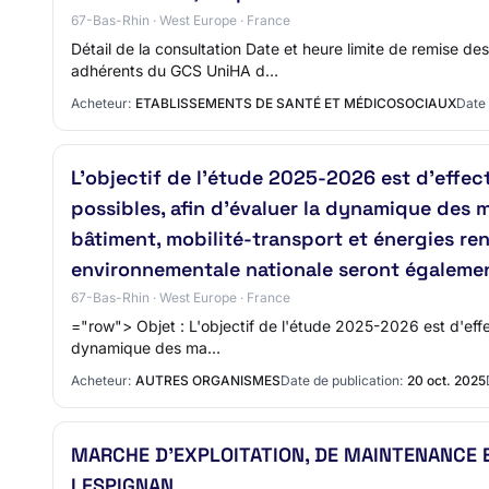
67-Bas-Rhin · West Europe · France
Détail de la consultation Date et heure limite de remise 
adhérents du GCS UniHA d…
Acheteur:
ETABLISSEMENTS DE SANTÉ ET MÉDICOSOCIAUX
Date 
L'objectif de l'étude 2025-2026 est d'effect
possibles, afin d'évaluer la dynamique des m
bâtiment, mobilité-transport et énergies ren
environnementale nationale seront égalemen
67-Bas-Rhin · West Europe · France
="row"> Objet : L'objectif de l'étude 2025-2026 est d'effec
dynamique des ma…
Acheteur:
AUTRES ORGANISMES
Date de publication:
20 oct. 2025
MARCHE D'EXPLOITATION, DE MAINTENANCE 
LESPIGNAN