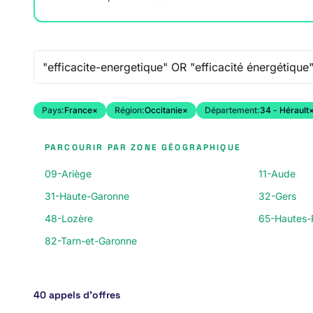
Recherche libre
Pays:
France
×
Région:
Occitanie
×
Département:
34 - Hérault
PARCOURIR PAR ZONE GÉOGRAPHIQUE
09-Ariège
11-Aude
31-Haute-Garonne
32-Gers
48-Lozère
65-Hautes-
82-Tarn-et-Garonne
40 appels d’offres