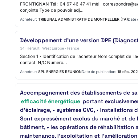
FRONTIGNAN Tél : 04 67 46 47 41 mèl : correspondre@aws-
conjointe Type de pouvoir adj…
Acheteur:
TRIBUNAL ADMINISTRATIF DE MONTPELLIER (TA)
Date 
Développement d'une version DPE (Diagnos
34-Hérault · West Europe · France
Section 1 - Identification de l'acheteur Nom complet de l
contact: N/C Numéro…
Acheteur:
SPL ENERGIES REUNION
Date de publication:
18 déc. 202
Accompagnement des établissements de san
efficacité énergétique
portant exclusivemen
d’éclairage, • systèmes CVC, • installation
Sont expressément exclus du marché et de la
bâtiment, • les opérations de réhabilitation
maintenance, l’exploitation et l’améliorat