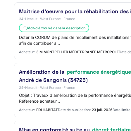
Maitrise d'oeuvre pour la réhabilitation de
34-Hérault · West Europe · France
Mot-clé trouvé dans la description
Doter le CORUM de plans de recollement des installations
afin de contribuer à…
Acheteur:
3 M MONTPELLIER MÉDITERRANÉE MÉTROPOLE
Date de
Amélioration de la
performance énergétique
André de Sangonis (34725)
34-Hérault · West Europe · France
Objet : Travaux d'amélioration de la performance énergéti
Réference acheteur…
Acheteur:
FDI HABITAT
Date de publication:
23 juil. 2026
Date limite
Mise en conformité suite au
décret tertiaire