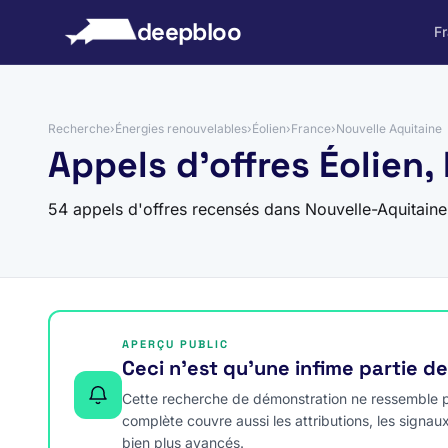
 au contenu
deepbloo
F
Recherche
›
Énergies renouvelables
›
Éolien
›
France
›
Nouvelle Aquitaine
Appels d'offres Éolien,
54 appels d'offres recensés dans Nouvelle-Aquitain
APERÇU PUBLIC
Ceci n’est qu’une infime partie d
Cette recherche de démonstration ne ressemble pa
complète couvre aussi les attributions, les signau
bien plus avancés.