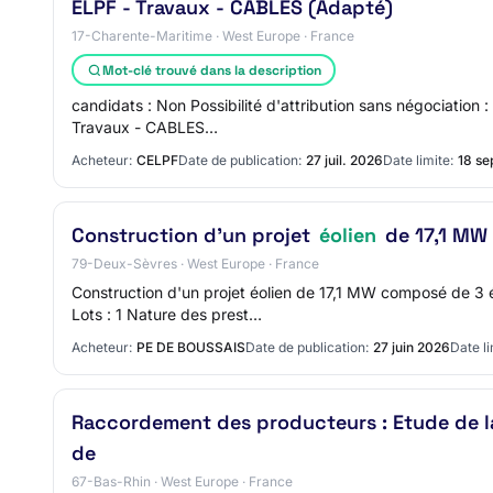
ELPF - Travaux - CABLES (Adapté)
17-Charente-Maritime · West Europe · France
Mot-clé trouvé dans la description
candidats : Non Possibilité d'attribution sans négociation 
Travaux - CABLES…
Acheteur:
CELPF
Date de publication:
27 juil. 2026
Date limite:
18 se
Construction d'un projet
éolien
de 17,1 MW
79-Deux-Sèvres · West Europe · France
Construction d'un projet éolien de 17,1 MW composé de 3
Lots : 1 Nature des prest…
Acheteur:
PE DE BOUSSAIS
Date de publication:
27 juin 2026
Date li
Raccordement des producteurs : Etude de l
de
67-Bas-Rhin · West Europe · France