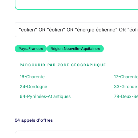
Recherche libre
Pays:
France
×
Région:
Nouvelle-Aquitaine
×
PARCOURIR PAR ZONE GÉOGRAPHIQUE
16-Charente
17-Charent
24-Dordogne
33-Gironde
64-Pyrénées-Atlantiques
79-Deux-Sè
54 appels d’offres