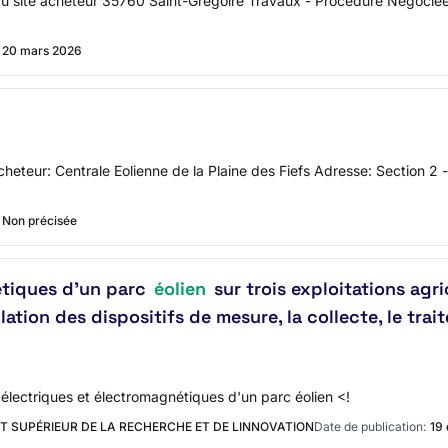
 au site acheteur 35760 Saint-Grégoire Travaux - Procédure Négocié
20 mars 2026
'acheteur: Centrale Eolienne de la Plaine des Fiefs Adresse: Section
Non précisée
étiques d'un parc
éolien
sur trois exploitations agr
ation des dispositifs de mesure, la collecte, le trai
 électriques et électromagnétiques d'un parc éolien <!
 SUPÉRIEUR DE LA RECHERCHE ET DE LINNOVATION
Date de publication:
19