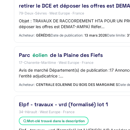
retirer le DCE et déposer les offres est DE
79-Deux-Sèvres · West Europe · France
Objet : TRAVAUX DE RACCORDEMENT HTA POUR UN PRODU
déposer les offres est DEMAT-AMPA) Réfer…
Acheteur:
GÉRÉDIS
Date de publication:
13 mars 2026
Date limite:
3
Parc
éolien
de la Plaine des Fiefs
17-Charente-Maritime · West Europe · France
Avis de marché Département(s) de publication :17 Annon
l'entité adjudicatrice :…
Acheteur:
CENTRALE EOLIENNE DU BOIS DES MARGAINE S
Date de
Elpf - travaux - vrd (formalisé) lot 1
34-Hérault · West Europe · France
Mot-clé trouvé dans la description