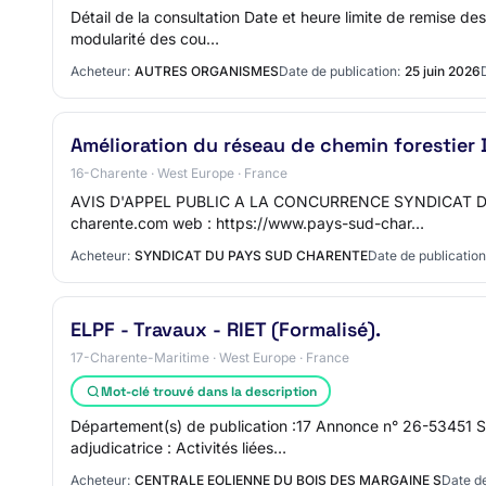
Détail de la consultation Date et heure limite de remise 
modularité des cou…
Acheteur:
AUTRES ORGANISMES
Date de publication:
25 juin 2026
Amélioration du réseau de chemin forestier
16-Charente · West Europe · France
AVIS D'APPEL PUBLIC A LA CONCURRENCE SYNDICAT DU P
charente.com web : https://www.pays-sud-char…
Acheteur:
SYNDICAT DU PAYS SUD CHARENTE
Date de publication
ELPF - Travaux - RIET (Formalisé).
17-Charente-Maritime · West Europe · France
Mot-clé trouvé dans la description
Département(s) de publication :17 Annonce n° 26-53451 S
adjudicatrice : Activités liées…
Acheteur:
CENTRALE EOLIENNE DU BOIS DES MARGAINE S
Date de