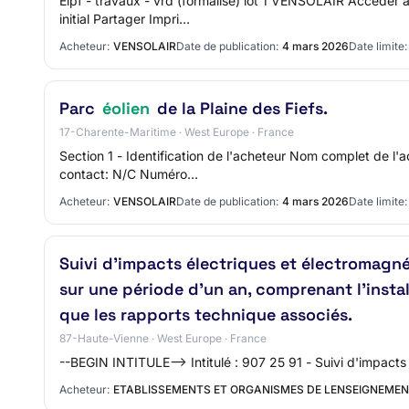
Elpf - travaux - vrd (formalisé) lot 1 VENSOLAIR Accéder
initial Partager Impri…
Acheteur:
VENSOLAIR
Date de publication:
4 mars 2026
Date limite:
Parc
éolien
de la Plaine des Fiefs.
17-Charente-Maritime · West Europe · France
Section 1 - Identification de l'acheteur Nom complet de l
contact: N/C Numéro…
Acheteur:
VENSOLAIR
Date de publication:
4 mars 2026
Date limite:
Suivi d'impacts électriques et électromagn
sur une période d’un an, comprenant l’install
que les rapports technique associés.
87-Haute-Vienne · West Europe · France
--BEGIN INTITULE--> Intitulé : 907 25 91 - Suivi d'impacts
Acheteur:
ETABLISSEMENTS ET ORGANISMES DE LENSEIGNEMENT