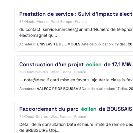
Prestation de service : Suivi d'impacts éle
87-Haute-Vienne · West Europe · France
du contact: service.marches@unilim.frNuméro de téléphone 
électromagnétiqu…
Acheteur:
UNIVERSITÉ DE LIMOGES
Date de publication:
19 déc. 20
Construction d'un projet
éolien
de 17,1 MW
79-Deux-Sèvres · West Europe · France
-- note@dev: if card mise en favoris, ajouter la class is-
Acheteur:
VALECO PE DE BOUSSAIS
Date de publication:
17 déc. 2
Raccordement du parc
éolien
de BOUSSAIS 
79-Deux-Sèvres · West Europe · France
Détail de la consultation Date et heure limite de remise 
de BRESSUIRE Obj…