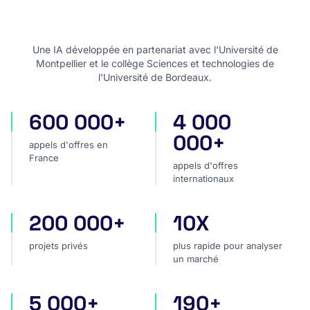
Une IA développée en partenariat avec l'Université de
Montpellier et le collège Sciences et technologies de
l'Université de Bordeaux.
600 000+
4 000
appels d'offres en France
appels d'offres internatio
000+
appels d'offres en
France
appels d'offres
internationaux
200 000+
10X
projets privés
plus rapide pour analyser
projets privés
plus rapide pour analyser
un marché
5 000+
190+
sources dans le monde
pays couverts