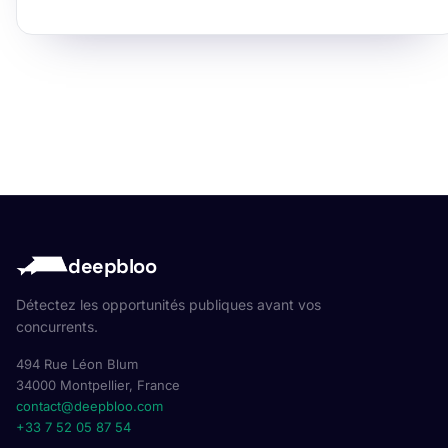
deepbloo
Détectez les opportunités publiques avant vos
concurrents.
494 Rue Léon Blum
34000 Montpellier, France
contact@deepbloo.com
+33 7 52 05 87 54