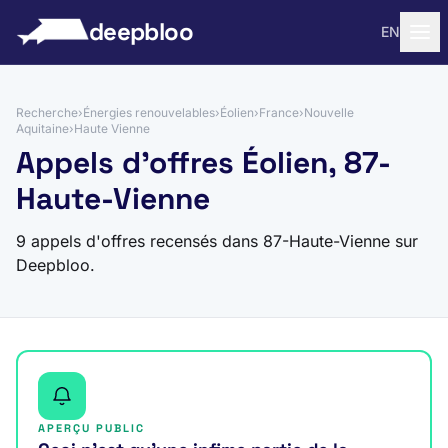
 au contenu
deepbloo
EN
Recherche
›
Énergies renouvelables
›
Éolien
›
France
›
Nouvelle
Aquitaine
›
Haute Vienne
Appels d'offres Éolien, 87-
Haute-Vienne
9 appels d'offres recensés dans 87-Haute-Vienne sur
Deepbloo.
APERÇU PUBLIC