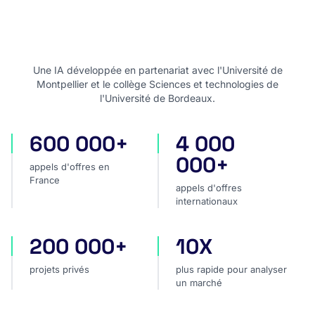
Une IA développée en partenariat avec l'Université de
Montpellier et le collège Sciences et technologies de
l'Université de Bordeaux.
600 000+
4 000
appels d'offres en France
appels d'offres internatio
000+
appels d'offres en
France
appels d'offres
internationaux
200 000+
10X
projets privés
plus rapide pour analyser
projets privés
plus rapide pour analyser
un marché