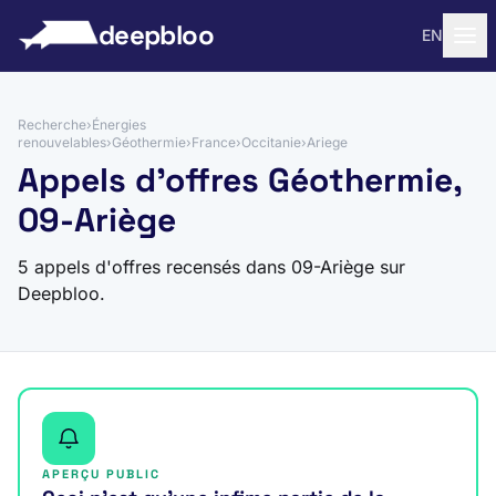
 au contenu
deepbloo
EN
Recherche
›
Énergies
renouvelables
›
Géothermie
›
France
›
Occitanie
›
Ariege
Appels d'offres Géothermie,
09-Ariège
5 appels d'offres recensés dans 09-Ariège sur
Deepbloo.
APERÇU PUBLIC