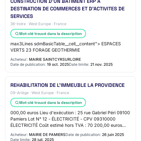
CONSTRUCTION D'UN BATIMENT ERP A
DESTINATION DE COMMERCES ET D'ACTIVITES DE
SERVICES
36-Indre · West Europe · France
Mot-clé trouvé dans la description
max3Lines sdmBasicTable__cell__content"> ESPACES
VERTS 23 FORAGE GEOTHERMIE
Acheteur:
MAIRIE SAINTCYRSURLOIRE
Date de publication:
19 oct. 2025
Date limite:
21 nov. 2025
REHABILITATION DE L'IMMEUBLE LA PROVIDENCE
09-Ariège · West Europe · France
Mot-clé trouvé dans la description
000,00 euros Lieu d'exécution : 25 rue Gabriel Péri 09100
Pamiers Lot N° 12 - ÉLECTRICITÉ - CPV 09310000
ÉLECTRICITÉ Coût estimé hors TVA : 70 200,00 euros
Lieu d'exécution : 25 rue Gabriel Péri 0910…
Acheteur:
MAIRIE DE PAMIERS
Date de publication:
26 juin 2025
Date limite:
28 juil. 2025