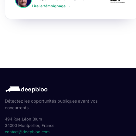
Lire le témoignage →
deepbloo
Détectez les opportunités publiques avant vos
concurrents.
494 Rue Léon Blum
34000 Montpellier, France
contact@deepbloo.com