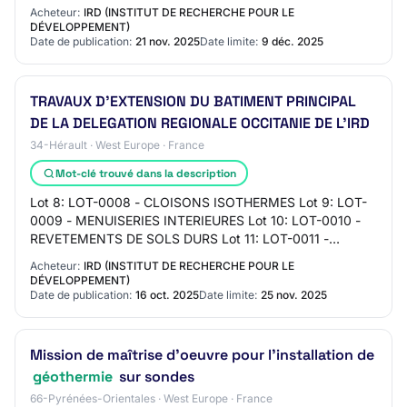
0015 - PHOTOVOLTAIQUELot 16: LOT-0016 - PLOMBERIE
Acheteur:
IRD (INSTITUT DE RECHERCHE POUR LE
SANITAI…
DÉVELOPPEMENT)
Date de publication:
21 nov. 2025
Date limite:
9 déc. 2025
TRAVAUX D’EXTENSION DU BATIMENT PRINCIPAL
DE LA DELEGATION REGIONALE OCCITANIE DE L’IRD
34-Hérault · West Europe · France
Mot-clé trouvé dans la description
Lot 8: LOT-0008 - CLOISONS ISOTHERMES Lot 9: LOT-
0009 - MENUISERIES INTERIEURES Lot 10: LOT-0010 -
REVETEMENTS DE SOLS DURS Lot 11: LOT-0011 -
REVETEMENTS DE SOLS SOUPLES Lot 12: LOT-0012 -
Acheteur:
IRD (INSTITUT DE RECHERCHE POUR LE
PEINTURES…
DÉVELOPPEMENT)
Date de publication:
16 oct. 2025
Date limite:
25 nov. 2025
Mission de maîtrise d'oeuvre pour l'installation de
géothermie
sur sondes
66-Pyrénées-Orientales · West Europe · France