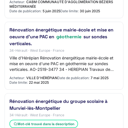
Acheteur:
CABM COMMUNAUTÉ D'AGGLOMÉRATION BÉZIERS
MÉDITERRANÉE
Date de publication:
5 juin 2025
Date limite:
30 juin 2025
Rénovation énergétique mairie-école et mise en
oeuvre d'une PAC en
géothermie
sur sondes
verticales.
34-Hérault · West Europe · France
Ville d'Hérépian Rénovation énergétique mairie-école et
mise en oeuvre d'une PAC en géothermie sur sondes
verticales. AO-2519-3477 34 - HEREPIAN Travaux de
bâtiment Procédure adaptée Mise en ligne :…
Acheteur:
VILLE D'HÉRÉPIAN
Date de publication:
7 mai 2025
Date limite:
22 mai 2025
Rénovation énergétique du groupe scolaire à
Murviel-lès-Montpellier
34-Hérault · West Europe · France
Mot-clé trouvé dans la description