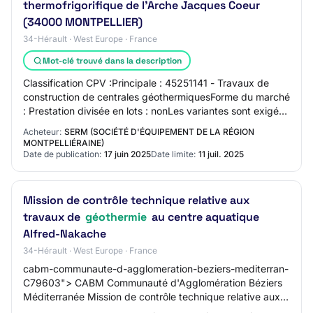
thermofrigorifique de l'Arche Jacques Coeur
(34000 MONTPELLIER)
34-Hérault · West Europe · France
Mot-clé trouvé dans la description
Classification CPV :Principale : 45251141 - Travaux de
construction de centrales géothermiquesForme du marché
: Prestation divisée en lots : nonLes variantes sont exigées
:NonConditions de participat…
Acheteur:
SERM (SOCIÉTÉ D'ÉQUIPEMENT DE LA RÉGION
MONTPELLIÉRAINE)
Date de publication:
17 juin 2025
Date limite:
11 juil. 2025
Mission de contrôle technique relative aux
travaux de
géothermie
au centre aquatique
Alfred-Nakache
34-Hérault · West Europe · France
cabm-communaute-d-agglomeration-beziers-mediterran-
C79603"> CABM Communauté d'Agglomération Béziers
Méditerranée Mission de contrôle technique relative aux
travaux de géothermie