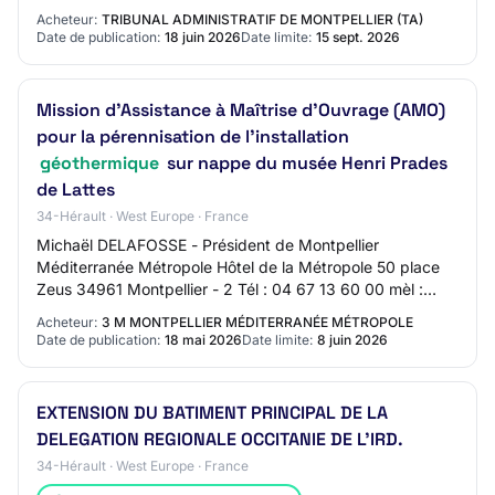
géothermique, ou équivalent) oElectricit…
Acheteur:
TRIBUNAL ADMINISTRATIF DE MONTPELLIER (TA)
Date de publication:
18 juin 2026
Date limite:
15 sept. 2026
Mission d'Assistance à Maîtrise d'Ouvrage (AMO)
pour la pérennisation de l'installation
géothermique
sur nappe du musée Henri Prades
de Lattes
34-Hérault · West Europe · France
Michaël DELAFOSSE - Président de Montpellier
Méditerranée Métropole Hôtel de la Métropole 50 place
Zeus 34961 Montpellier - 2 Tél : 04 67 13 60 00 mèl :
marches-publics@montpellier.fr web : http://ww…
Acheteur:
3 M MONTPELLIER MÉDITERRANÉE MÉTROPOLE
Date de publication:
18 mai 2026
Date limite:
8 juin 2026
EXTENSION DU BATIMENT PRINCIPAL DE LA
DELEGATION REGIONALE OCCITANIE DE L'IRD.
34-Hérault · West Europe · France