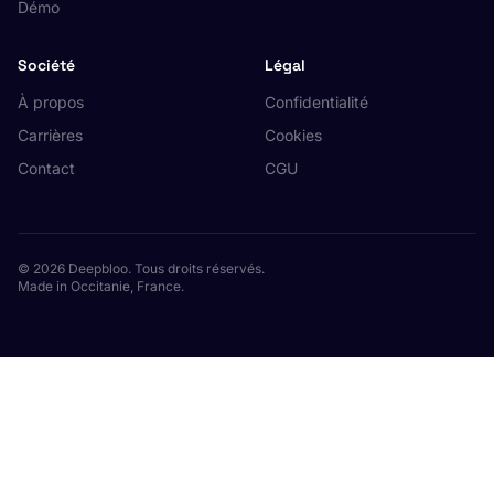
Démo
Société
Légal
À propos
Confidentialité
Carrières
Cookies
Contact
CGU
© 2026 Deepbloo. Tous droits réservés.
Made in Occitanie, France.