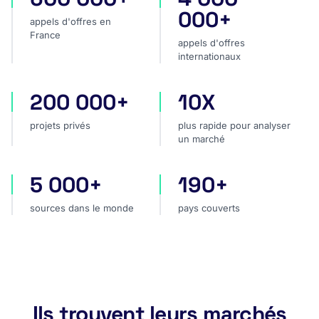
000+
appels d'offres en
France
appels d'offres
internationaux
200 000+
10X
projets privés
plus rapide pour analyser
projets privés
plus rapide pour analyser
un marché
5 000+
190+
sources dans le monde
pays couverts
sources dans le monde
pays couverts
Ils trouvent leurs marchés