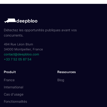
deepbloo
Détectez les opportunités publiques avant vos
concurrents.
494 Rue Léon Blum
34000 Montpellier, France
contact@deepbloo.com
+33 7 52 05 87 54
Produit
Ressources
France
Blog
International
Cas d'usage
Fonctionnalités