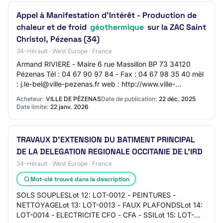
Appel à Manifestation d'Intérêt - Production de
chaleur et de froid
géothermique
sur la ZAC Saint
Christol, Pézenas (34)
34-Hérault · West Europe · France
Armand RIVIERE - Maire 6 rue Massillon BP 73 34120
Pézenas Tél : 04 67 90 97 84 - Fax : 04 67 98 35 40 mèl
: j.le-bel@ville-pezenas.fr web : http://www.ville-
pezenas.fr SIRET 21340199500013 Objet : A…
Acheteur:
VILLE DE PÉZENAS
Date de publication:
22 déc. 2025
Date limite:
22 janv. 2026
TRAVAUX D’EXTENSION DU BATIMENT PRINCIPAL
DE LA DELEGATION REGIONALE OCCITANIE DE L’IRD
34-Hérault · West Europe · France
Mot-clé trouvé dans la description
SOLS SOUPLESLot 12: LOT-0012 - PEINTURES -
NETTOYAGELot 13: LOT-0013 - FAUX PLAFONDSLot 14:
LOT-0014 - ELECTRICITE CFO - CFA - SSILot 15: LOT-