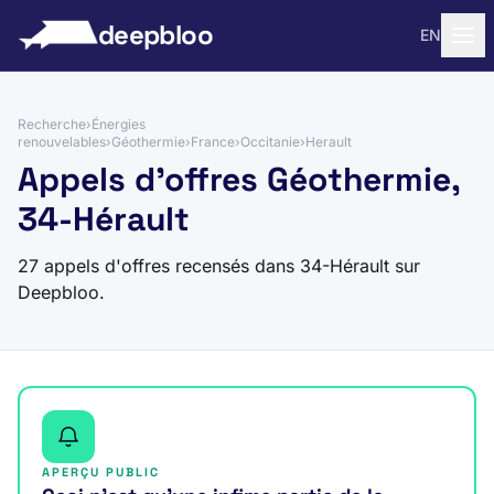
 au contenu
deepbloo
EN
Recherche
›
Énergies
renouvelables
›
Géothermie
›
France
›
Occitanie
›
Herault
Appels d'offres Géothermie,
34-Hérault
27 appels d'offres recensés dans 34-Hérault sur
Deepbloo.
APERÇU PUBLIC