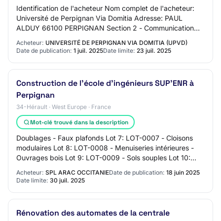
Identification de l'acheteur Nom complet de l'acheteur:
Université de Perpignan Via Domitia Adresse: PAUL
ALDUY 66100 PERPIGNAN Section 2 - Communication
Nom du contact: Farid MAMMRI - COMMANDE PUBLI…
Acheteur:
UNIVERSITÉ DE PERPIGNAN VIA DOMITIA (UPVD)
Date de publication:
1 juil. 2025
Date limite:
23 juil. 2025
Construction de l'école d'ingénieurs SUP'ENR à
Perpignan
34-Hérault · West Europe · France
Mot-clé trouvé dans la description
Doublages - Faux plafonds Lot 7: LOT-0007 - Cloisons
modulaires Lot 8: LOT-0008 - Menuiseries intérieures -
Ouvrages bois Lot 9: LOT-0009 - Sols souples Lot 10:
LOT-0010 - Carrelage Lot 11: LOT-0011…
Acheteur:
SPL ARAC OCCITANIE
Date de publication:
18 juin 2025
Date limite:
30 juil. 2025
Rénovation des automates de la centrale