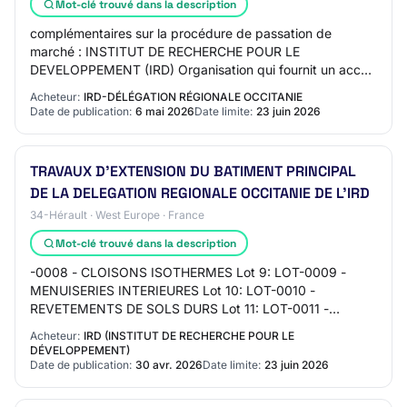
Mot-clé trouvé dans la description
complémentaires sur la procédure de passation de
marché : INSTITUT DE RECHERCHE POUR LE
DEVELOPPEMENT (IRD) Organisation qui fournit un accès
hors ligne aux documents de marché : INSTITUT DE
Acheteur:
IRD-DÉLÉGATION RÉGIONALE OCCITANIE
RECHERCH…
Date de publication:
6 mai 2026
Date limite:
23 juin 2026
TRAVAUX D’EXTENSION DU BATIMENT PRINCIPAL
DE LA DELEGATION REGIONALE OCCITANIE DE L’IRD
34-Hérault · West Europe · France
Mot-clé trouvé dans la description
-0008 - CLOISONS ISOTHERMES Lot 9: LOT-0009 -
MENUISERIES INTERIEURES Lot 10: LOT-0010 -
REVETEMENTS DE SOLS DURS Lot 11: LOT-0011 -
REVETEMENTS DE SOLS SOUPLES Lot 12: LOT-0012 -
Acheteur:
IRD (INSTITUT DE RECHERCHE POUR LE
PEINTURES - NETTOYA…
DÉVELOPPEMENT)
Date de publication:
30 avr. 2026
Date limite:
23 juin 2026