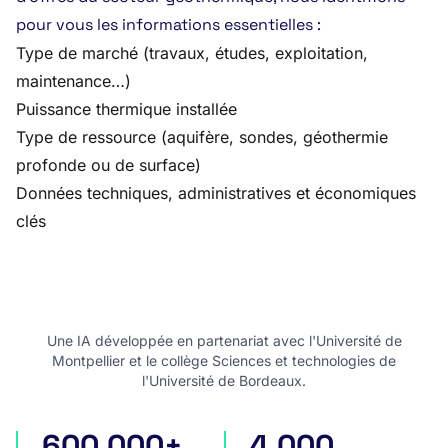
pour vous les informations essentielles :
Type de marché (travaux, études, exploitation,
maintenance…)
Puissance thermique installée
Type de ressource (aquifère, sondes, géothermie
profonde ou de surface)
Données techniques, administratives et économiques
clés
Une IA développée en partenariat avec l'Université de
Montpellier et le collège Sciences et technologies de
l'Université de Bordeaux.
600 000+
4 000
appels d'offres en France
appels d'offres internatio