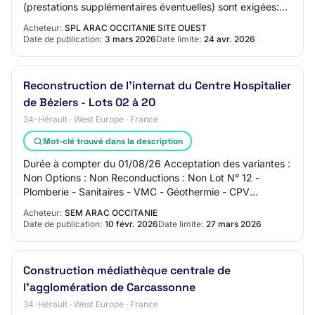
(prestations supplémentaires éventuelles) sont exigées:
PSE 1 : Suppression travaux aménage…
Acheteur:
SPL ARAC OCCITANIE SITE OUEST
Date de publication:
3 mars 2026
Date limite:
24 avr. 2026
Reconstruction de l'internat du Centre Hospitalier
de Béziers - Lots 02 à 20
34-Hérault · West Europe · France
Mot-clé trouvé dans la description
Durée à compter du 01/08/26 Acceptation des variantes :
Non Options : Non Reconductions : Non Lot N° 12 -
Plomberie - Sanitaires - VMC - Géothermie - CPV
45330000 Sondes géothermiques verticales, pro…
Acheteur:
SEM ARAC OCCITANIE
Date de publication:
10 févr. 2026
Date limite:
27 mars 2026
Construction médiathèque centrale de
l'agglomération de Carcassonne
34-Hérault · West Europe · France