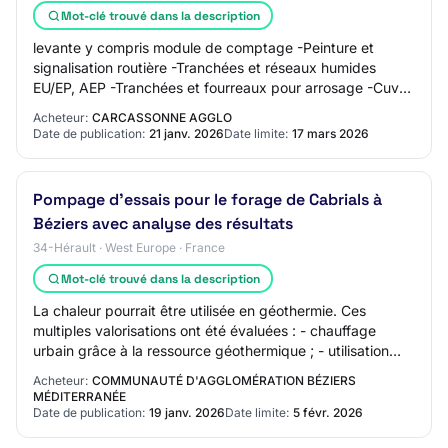
Mot-clé trouvé dans la description
levante y compris module de comptage -Peinture et
signalisation routière -Tranchées et réseaux humides
EU/EP, AEP -Tranchées et fourreaux pour arrosage -Cuve
de récupération des eaux pluviales et cuv…
Acheteur:
CARCASSONNE AGGLO
Date de publication:
21 janv. 2026
Date limite:
17 mars 2026
Pompage d'essais pour le forage de Cabrials à
Béziers avec analyse des résultats
34-Hérault · West Europe · France
Mot-clé trouvé dans la description
La chaleur pourrait être utilisée en géothermie. Ces
multiples valorisations ont été évaluées : - chauffage
urbain grâce à la ressource géothermique ; - utilisation
pour la production d'eau potable.…
Acheteur:
COMMUNAUTÉ D'AGGLOMÉRATION BÉZIERS
MÉDITERRANÉE
Date de publication:
19 janv. 2026
Date limite:
5 févr. 2026