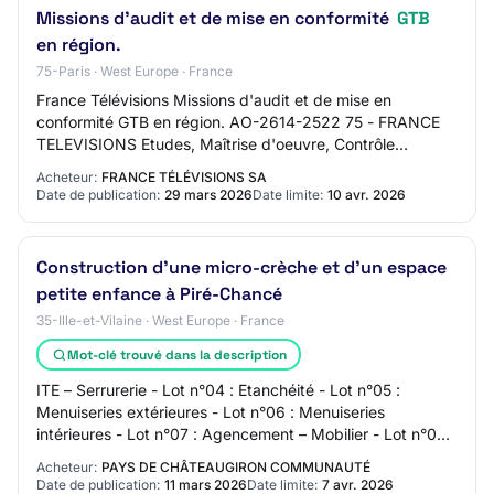
Missions d'audit et de mise en conformité
GTB
en région.
75-Paris · West Europe · France
France Télévisions Missions d'audit et de mise en
conformité GTB en région. AO-2614-2522 75 - FRANCE
TELEVISIONS Etudes, Maîtrise d'oeuvre, Contrôle
Procédure adaptée Mise en ligne : 29/03/2026 Limit…
Acheteur:
FRANCE TÉLÉVISIONS SA
Date de publication:
29 mars 2026
Date limite:
10 avr. 2026
Construction d’une micro-crèche et d’un espace
petite enfance à Piré-Chancé
35-Ille-et-Vilaine · West Europe · France
Mot-clé trouvé dans la description
ITE – Serrurerie - Lot n°04 : Etanchéité - Lot n°05 :
Menuiseries extérieures - Lot n°06 : Menuiseries
intérieures - Lot n°07 : Agencement – Mobilier - Lot n°08 :
Cloisons sèches – Isolation - Lot n°…
Acheteur:
PAYS DE CHÂTEAUGIRON COMMUNAUTÉ
Date de publication:
11 mars 2026
Date limite:
7 avr. 2026