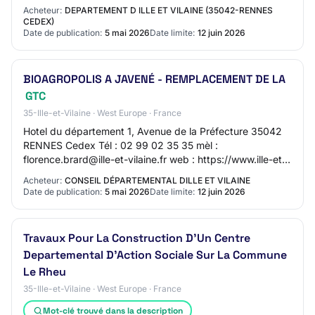
REMPLACEMENT DE LA GTC Objet : Remplacement de
Acheteur:
DEPARTEMENT D ILLE ET VILAINE (35042-RENNES
l'…
CEDEX)
Date de publication:
5 mai 2026
Date limite:
12 juin 2026
BIOAGROPOLIS A JAVENÉ - REMPLACEMENT DE LA
GTC
35-Ille-et-Vilaine · West Europe · France
Hotel du département 1, Avenue de la Préfecture 35042
RENNES Cedex Tél : 02 99 02 35 35 mèl :
florence.brard@ille-et-vilaine.fr web : https://www.ille-et-
vilaine.fr/ SIRET 22350001800013 Groupement d…
Acheteur:
CONSEIL DÉPARTEMENTAL DILLE ET VILAINE
Date de publication:
5 mai 2026
Date limite:
12 juin 2026
Travaux Pour La Construction D'Un Centre
Departemental D'Action Sociale Sur La Commune
Le Rheu
35-Ille-et-Vilaine · West Europe · France
Mot-clé trouvé dans la description