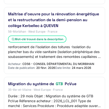
Maîtrise d'oeuvre pour la rénovation énergétique
et la restructuration de la demi-pension au
collège Kerbellec à QUEVEN
56-Morbihan · West Europe · France
Mot-clé trouvé dans la description
renforcement de l'isolation des toitures -Isolation du
plancher bas du vide-sanitaire (isolation périphérique des
soubassements) et traitement des remontées capillaires -
Remplacement des réseaux de c…
Acheteur:
CD56 - CONSEIL DÉPARTEMENTAL DU MORBIHAN
Date de publication:
20 févr. 2026
Date limite:
24 mars 2026
Migration du système de
GTB
PcVue
35-Ille-et-Vilaine · West Europe · France
Durée : 29 mois Objet : Migration du système de GTB
PcVue Réference acheteur : 2026_LCL_001 Type de
marché : Services Procédure : Procédure adaptée ouverte