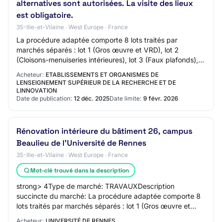
alternatives sont autorisées. La visite des lieux
est obligatoire.
35-Ille-et-Vilaine · West Europe · France
La procédure adaptée comporte 8 lots traités par
marchés séparés : lot 1 (Gros œuvre et VRD), lot 2
(Cloisons-menuiseries intérieures), lot 3 (Faux plafonds),
lot 4 (Sols), lot 5 (Peinture-nettoyage-…
Acheteur:
ETABLISSEMENTS ET ORGANISMES DE
LENSEIGNEMENT SUPÉRIEUR DE LA RECHERCHE ET DE
LINNOVATION
Date de publication:
12 déc. 2025
Date limite:
9 févr. 2026
Rénovation intérieure du bâtiment 26, campus
Beaulieu de l’Université de Rennes
35-Ille-et-Vilaine · West Europe · France
Mot-clé trouvé dans la description
strong> 4Type de marché: TRAVAUXDescription
succincte du marché: La procédure adaptée comporte 8
lots traités par marchés séparés : lot 1 (Gros œuvre et
VRD), lot 2 (Cloisons-menuiseries intérieures)…
Acheteur:
UNIVERSITÉ DE RENNES