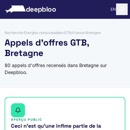
 au contenu
deepbloo
EN
Recherche
›
Énergies renouvelables
›
GTB
›
France
›
Bretagne
Appels d'offres GTB,
Bretagne
80 appels d'offres recensés dans Bretagne sur
Deepbloo.
APERÇU PUBLIC
Ceci n’est qu’une infime partie de la