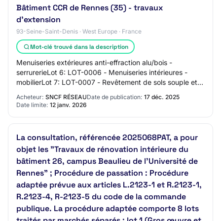
Bâtiment CCR de Rennes (35) - travaux
d'extension
93-Seine-Saint-Denis · West Europe · France
Mot-clé trouvé dans la description
Menuiseries extérieures anti-effraction alu/bois -
serrurerieLot 6: LOT-0006 - Menuiseries intérieures -
mobilierLot 7: LOT-0007 - Revêtement de sols souple et
sol dur - peinture - plâtres - faux pla…
Acheteur:
SNCF RÉSEAU
Date de publication:
17 déc. 2025
Date limite:
12 janv. 2026
La consultation, référencée 2025068PAT, a pour
objet les "Travaux de rénovation intérieure du
bâtiment 26, campus Beaulieu de l’Université de
Rennes" ; Procédure de passation : Procédure
adaptée prévue aux articles L.2123-1 et R.2123-1,
R.2123-4, R-2123-5 du code de la commande
publique. La procédure adaptée comporte 8 lots
traités par marchés séparés : lot 1 (Gros œuvre et