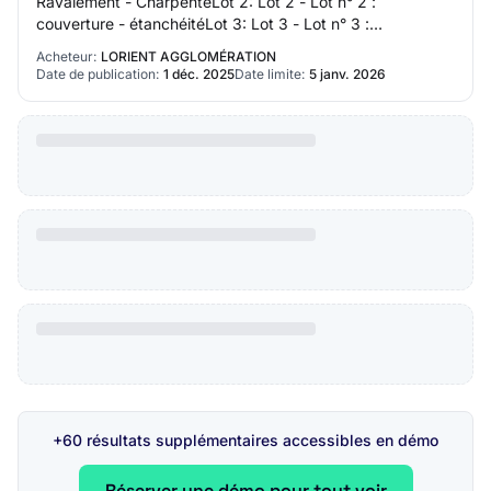
Ravalement - CharpenteLot 2: Lot 2 - Lot n° 2 :
couverture - étanchéitéLot 3: Lot 3 - Lot n° 3 :
menuiseries extérieuresLot 4: Lot 4 - Lot n° 4 : aménage…
Acheteur:
LORIENT AGGLOMÉRATION
Date de publication:
1 déc. 2025
Date limite:
5 janv. 2026
+60 résultats supplémentaires accessibles en démo
Réserver une démo pour tout voir