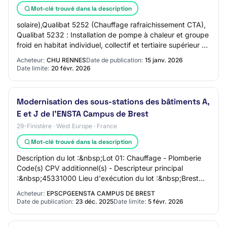
Mot-clé trouvé dans la description
solaire),Qualibat 5252 (Chauffage rafraichissement CTA),
Qualibat 5232 : Installation de pompe à chaleur et groupe
froid en habitat individuel, collectif et tertiaire supérieur à
1000 m2, Qualibat 53…
Acheteur:
CHU RENNES
Date de publication:
15 janv. 2026
Date limite:
20 févr. 2026
Modernisation des sous-stations des bâtiments A,
E et J de l'ENSTA Campus de Brest
29-Finistère · West Europe · France
Mot-clé trouvé dans la description
Description du lot :&nbsp;Lot 01: Chauffage - Plomberie
Code(s) CPV additionnel(s) - Descripteur principal
:&nbsp;45331000 Lieu d'exécution du lot :&nbsp;Brest
Description du lot :&nbsp;Lot 02: Gesti…
Acheteur:
EPSCPGEENSTA CAMPUS DE BREST
Date de publication:
23 déc. 2025
Date limite:
5 févr. 2026