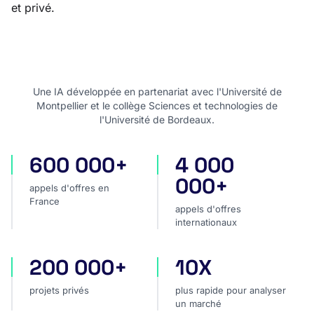
et privé.
Une IA développée en partenariat avec l'Université de
Montpellier et le collège Sciences et technologies de
l'Université de Bordeaux.
600 000+
4 000
appels d'offres en France
appels d'offres internatio
000+
appels d'offres en
France
appels d'offres
internationaux
200 000+
10X
projets privés
plus rapide pour analyser
projets privés
plus rapide pour analyser
un marché