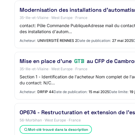
Modernisation des installations d'automati
35-Ille-et-Vilaine · West Europe · France
contact: Pôle Commande PubliqueAdresse mail du contact:
des installations d'autom…
Acheteur:
UNIVERSITÉ RENNES 2
Date de publication:
27 mai 2025
D
Mise en place d’une
GTB
au CFP de Cambro
35-Ille-et-Vilaine · West Europe · France
Section 1 - Identification de l'acheteur Nom complet de l
du contact: N/C…
Acheteur:
DRFIP 44
Date de publication:
15 mai 2025
Date limite:
19 
OP674 - Restructuration et extension de l'
56-Morbihan · West Europe · France
Mot-clé trouvé dans la description