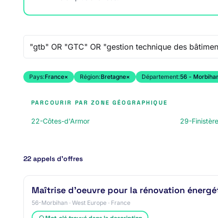
Recherche libre
Pays:
France
×
Région:
Bretagne
×
Département:
56 - Morbiha
PARCOURIR PAR ZONE GÉOGRAPHIQUE
22-Côtes-d'Armor
29-Finistèr
22 appels d’offres
Maîtrise d'oeuvre pour la rénovation énergé
56-Morbihan · West Europe · France
Mot-clé trouvé dans la description