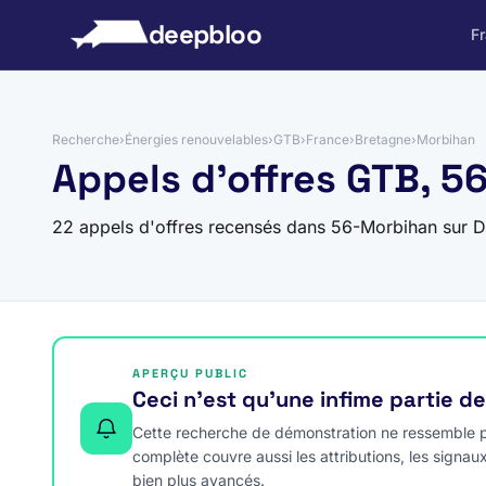
 au contenu
deepbloo
F
Recherche
›
Énergies renouvelables
›
GTB
›
France
›
Bretagne
›
Morbihan
Appels d'offres GTB, 
22 appels d'offres recensés dans 56-Morbihan sur 
APERÇU PUBLIC
Ceci n’est qu’une infime partie d
Cette recherche de démonstration ne ressemble pa
complète couvre aussi les attributions, les signau
bien plus avancés.