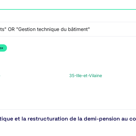
n
×
e
35-Ille-et-Vilaine
tique et la restructuration de la demi-pension au c