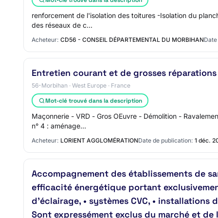
renforcement de l'isolation des toitures -Isolation du pla
des réseaux de c…
Acheteur:
CD56 - CONSEIL DÉPARTEMENTAL DU MORBIHAN
Date 
Entretien courant et de grosses réparations
56-Morbihan · West Europe · France
Mot-clé trouvé dans la description
Maçonnerie - VRD - Gros OEuvre - Démolition - Ravalement -
n° 4 : aménage…
Acheteur:
LORIENT AGGLOMÉRATION
Date de publication:
1 déc. 2
Accompagnement des établissements de san
efficacité énergétique portant exclusiveme
d’éclairage, • systèmes CVC, • installations 
Sont expressément exclus du marché et de la