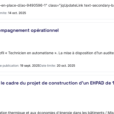
-en-place-d/ao-9490596-1" class="jqUpdateLink text-secondary-
imite:
14 oct. 2025
compagnement opérationnel
ofil « Technicien en automatisme ». La mise à disposition d?un audite
e publication:
19 sept. 2025
Date limite:
20 oct. 2025
 le cadre du projet de construction d'un EHPAD de 120
olation thermique et aux économies d'énergie dans les bâtiments / Miss