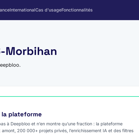
rance
International
Cas d'usage
Fonctionnalités
56-Morbihan
Deepbloo.
e la plateforme
s à Deepbloo et n’en montre qu’une fraction : la plateforme
x amont, 200 000+ projets privés, l’enrichissement IA et des filtres