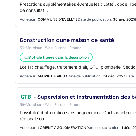
Prestations supplémentaires éventuelles : Lot(s), code, lib
de consultat…
Acheteur:
COMMUNE D’EVELLYS
Date de publication:
30 avr. 2025
Construction dune maison de santé
56-Morbihan · West Europe · France
Mot-clé trouvé dans la description
Lot 11 : chauffage, traitement d'air, GTC, plomberie. Secti
Acheteur:
MAIRIE DE RIEUX
Date de publication:
24 déc. 2024
Date l
GTB
- Supervision et instrumentation des b
56-Morbihan · West Europe · France
Possibilité d'attribution sans négociation : Oui L'acheteur 
régionale ou l…
Acheteur:
LORIENT AGGLOMÉRATION
Date de publication:
1 déc. 2