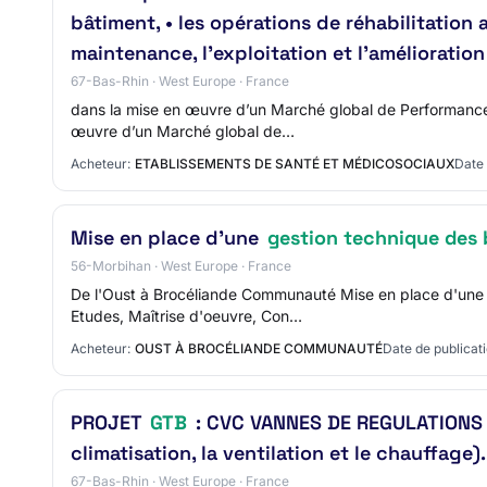
bâtiment, • les opérations de réhabilitation
maintenance, l’exploitation et l’améliorat
67-Bas-Rhin · West Europe · France
dans la mise en œuvre d’un Marché global de Performanc
œuvre d’un Marché global de…
Acheteur:
ETABLISSEMENTS DE SANTÉ ET MÉDICOSOCIAUX
Date 
Mise en place d'une
gestion technique des 
56-Morbihan · West Europe · France
De l'Oust à Brocéliande Communauté Mise en place d'un
Etudes, Maîtrise d'oeuvre, Con…
Acheteur:
OUST À BROCÉLIANDE COMMUNAUTÉ
Date de publicati
PROJET
GTB
: CVC VANNES DE REGULATIONS (
climatisation, la ventilation et le chauffage).
67-Bas-Rhin · West Europe · France