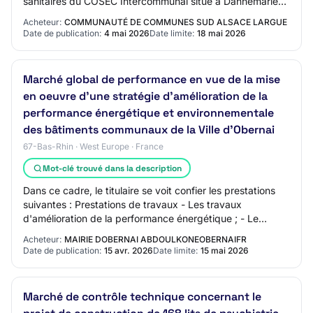
sanitaires du COSEC Intercommunal situé à Dannemarie
ELECTRICITE - GTB - SUPERVISION Référence
Acheteur:
COMMUNAUTÉ DE COMMUNES SUD ALSACE LARGUE
CCSAL_6…
Date de publication:
4 mai 2026
Date limite:
18 mai 2026
Marché global de performance en vue de la mise
en oeuvre d'une stratégie d'amélioration de la
performance énergétique et environnementale
des bâtiments communaux de la Ville d'Obernai
67-Bas-Rhin · West Europe · France
Mot-clé trouvé dans la description
Dans ce cadre, le titulaire se voit confier les prestations
suivantes : Prestations de travaux - Les travaux
d'amélioration de la performance énergétique ; - Le
remplacement de la GTC existante ; - L…
Acheteur:
MAIRIE DOBERNAI ABDOULKONEOBERNAIFR
Date de publication:
15 avr. 2026
Date limite:
15 mai 2026
Marché de contrôle technique concernant le