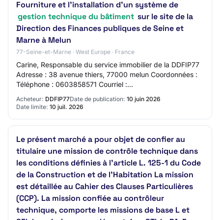
Fourniture et l'installation d'un système de
gestion technique du bâtiment
sur le site de la
Direction des Finances publiques de Seine et
Marne à Melun
77-Seine-et-Marne · West Europe · France
Carine, Responsable du service immobilier de la DDFIP77
Adresse : 38 avenue thiers, 77000 melun Coordonnées :
Téléphone : 0603858571 Courriel :
carine.amon@dgfip.finances.gouv.fr Adresse internet
Acheteur:
DDFIP77
Date de publication:
10 juin 2026
du…
Date limite:
10 juil. 2026
Le présent marché a pour objet de confier au
titulaire une mission de contrôle technique dans
les conditions définies à l'article L. 125-1 du Code
de la Construction et de l'Habitation La mission
est détaillée au Cahier des Clauses Particulières
(CCP). La mission confiée au contrôleur
technique, comporte les missions de base L et