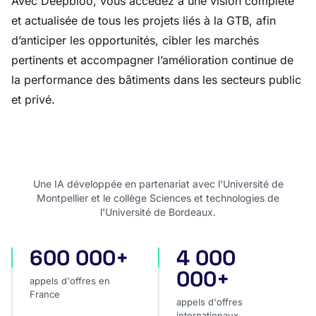
Avec Deepbloo, vous accédez à une vision complète
et actualisée de tous les projets liés à la GTB, afin
d’anticiper les opportunités, cibler les marchés
pertinents et accompagner l’amélioration continue de
la performance des bâtiments dans les secteurs public
et privé.
Une IA développée en partenariat avec l'Université de
Montpellier et le collège Sciences et technologies de
l'Université de Bordeaux.
600 000+
4 000
appels d'offres en France
appels d'offres internatio
000+
appels d'offres en
France
appels d'offres
internationaux