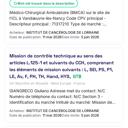
Mot-clé trouvé dans la description
Médico-Chirurgical Ambulatoire (BMCA) sur le site de
l’ICL à Vandœuvre-lès-Nancy Code CPV principal -
Descripteur principal : 71317210 Type de marché :
Services Description succincte du marché : Miss…
Acheteur:
INSTITUT DE CANCÉROLOGIE DE LORRAINE
Date de publication:
11 mai 2026
Date limite:
5 juin 2026
Mission de contrôle technique au sens des
articles L.125-1 et suivants du CCH, comprenant
les éléments de mission suivants : L, SEI, PS, P1,
LE, Av, F, PH, TH, Hand, HYS,
GTB
54-Meurthe-et-Moselle · West Europe · France
GIANGRECO Giuliano Adresse mail du contact: N/C
Numéro de téléphone du contact: N/C Section 3 -
Identification du marché Intitulé du marché: Mission de
contrôle technique au sens des articles L.125-1…
Acheteur:
INSTITUT DE CANCÉROLOGIE DE LORRAINE
Date de publication:
11 mai 2026
Date limite:
5 juin 2026