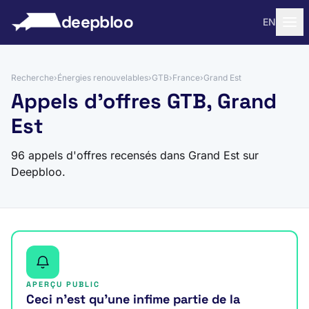
 au contenu
deepbloo
EN
Recherche
›
Énergies renouvelables
›
GTB
›
France
›
Grand Est
Appels d'offres GTB, Grand
Est
96 appels d'offres recensés dans Grand Est sur
Deepbloo.
APERÇU PUBLIC
Ceci n’est qu’une infime partie de la