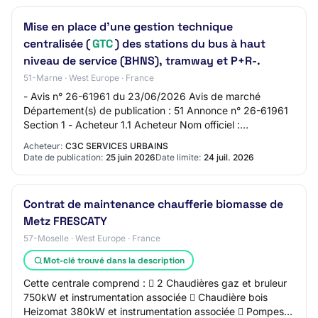
Mise en place d'une gestion technique
centralisée (
GTC
) des stations du bus à haut
niveau de service (BHNS), tramway et P+R-.
51-Marne · West Europe · France
- Avis n° 26-61961 du 23/06/2026 Avis de marché
Département(s) de publication : 51 Annonce n° 26-61961
Section 1 - Acheteur 1.1 Acheteur Nom officiel :
Communauté Urbaine du Grand Reims Forme juridiq…
Acheteur:
C3C SERVICES URBAINS
Date de publication:
25 juin 2026
Date limite:
24 juil. 2026
Contrat de maintenance chaufferie biomasse de
Metz FRESCATY
57-Moselle · West Europe · France
Mot-clé trouvé dans la description
Cette centrale comprend :  2 Chaudières gaz et bruleur
750kW et instrumentation associée  Chaudière bois
Heizomat 380kW et instrumentation associée  Pompes