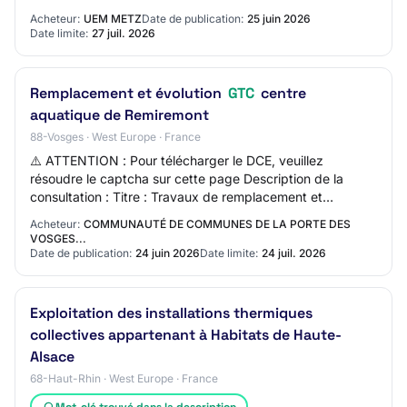
réseau et irrigation chaudière  Groupe…
Acheteur:
UEM METZ
Date de publication:
25 juin 2026
Date limite:
27 juil. 2026
Remplacement et évolution
GTC
centre
aquatique de Remiremont
88-Vosges · West Europe · France
⚠️ ATTENTION : Pour télécharger le DCE, veuillez
résoudre le captcha sur cette page Description de la
consultation : Titre : Travaux de remplacement et
évolution GTC centre aquatique de Remiremont Ob…
Acheteur:
COMMUNAUTÉ DE COMMUNES DE LA PORTE DES
VOSGES...
Date de publication:
24 juin 2026
Date limite:
24 juil. 2026
Exploitation des installations thermiques
collectives appartenant à Habitats de Haute-
Alsace
68-Haut-Rhin · West Europe · France
Mot-clé trouvé dans la description