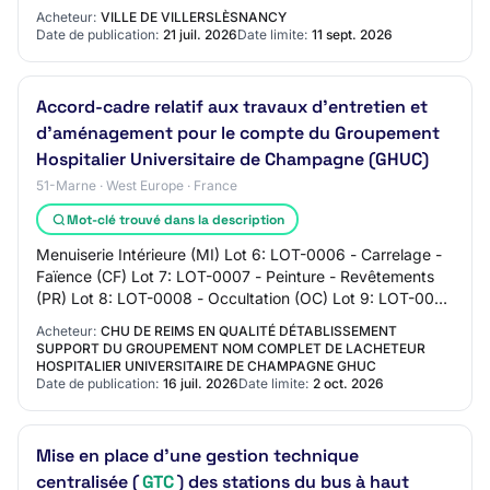
entretien et renouvellement des matéri…
Acheteur:
VILLE DE VILLERSLÈSNANCY
Date de publication:
21 juil. 2026
Date limite:
11 sept. 2026
Accord-cadre relatif aux travaux d’entretien et
d'aménagement pour le compte du Groupement
Hospitalier Universitaire de Champagne (GHUC)
51-Marne · West Europe · France
Mot-clé trouvé dans la description
Menuiserie Intérieure (MI) Lot 6: LOT-0006 - Carrelage -
Faïence (CF) Lot 7: LOT-0007 - Peinture - Revêtements
(PR) Lot 8: LOT-0008 - Occultation (OC) Lot 9: LOT-0009
- Marquage Routier (MR) Lot 10:…
Acheteur:
CHU DE REIMS EN QUALITÉ DÉTABLISSEMENT
SUPPORT DU GROUPEMENT NOM COMPLET DE LACHETEUR
HOSPITALIER UNIVERSITAIRE DE CHAMPAGNE GHUC
Date de publication:
16 juil. 2026
Date limite:
2 oct. 2026
Mise en place d'une gestion technique
centralisée (
GTC
) des stations du bus à haut