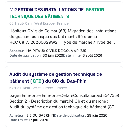
MIGRATION DES INSTALLATIONS DE
GESTION
TECHNIQUE DES BÂTIMENTS
68-Haut-Rhin · West Europe · France
Hôpitaux Civils de Colmar (68) Migration des installations
de gestion technique des bâtiments Référence
HCC_68_A_20260629W2_1 Type de marché / Type de
prestation Public (CT et organismes assimilés) /…
Acheteur:
HÃ´PITAUX CIVILS DE COLMAR (68)
Date de publication:
30 juin 2026
Date limite:
3 août 2026
Audit du système de gestion technique de
bâtiment (
GTB
) du SIS du Bas-Rhin
67-Bas-Rhin · West Europe · France
page=Entreprise.EntrepriseDetailsConsultation&id=547559&o
Section 2 - Description du marché Objet du marché :
Audit du systčme de gestion technique de bâtiment (GTB)
du SIS du Bas-Rhin…
Acheteur:
SIS DU BASRHIN
Date de publication:
29 juin 2026
Date limite:
17 juil. 2026