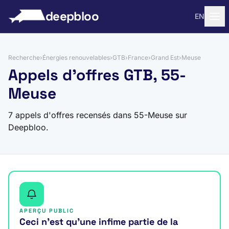
 au contenu
deepbloo
EN
Recherche
›
Énergies renouvelables
›
GTB
›
France
›
Grand Est
›
Meuse
Appels d'offres GTB, 55-
Meuse
7 appels d'offres recensés dans 55-Meuse sur
Deepbloo.
APERÇU PUBLIC
Ceci n’est qu’une infime partie de la