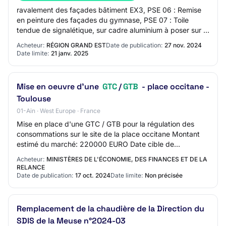
ravalement des façades bâtiment EX3, PSE 06 : Remise
en peinture des façades du gymnase, PSE 07 : Toile
tendue de signalétique, sur cadre aluminium à poser sur la
façade du gymnase, dimensions 4.70 x…
Acheteur:
RÉGION GRAND EST
Date de publication:
27 nov. 2024
Date limite:
21 janv. 2025
Mise en oeuvre d'une
GTC
/
GTB
- place occitane -
Toulouse
01-Ain · West Europe · France
Mise en place d'une GTC / GTB pour la régulation des
consommations sur le site de la place occitane Montant
estimé du marché: 220000 EURO Date cible de
publication (Attention : Date en format anglais…
Acheteur:
MINISTÈRES DE L'ÉCONOMIE, DES FINANCES ET DE LA
RELANCE
Date de publication:
17 oct. 2024
Date limite:
Non précisée
Remplacement de la chaudière de la Direction du
SDIS de la Meuse n°2024-03