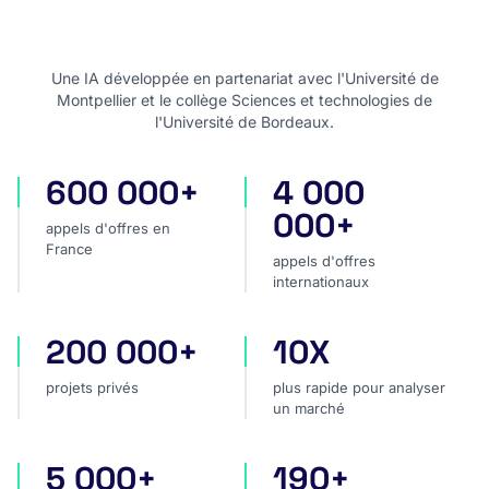
Une IA développée en partenariat avec l'Université de
Montpellier et le collège Sciences et technologies de
l'Université de Bordeaux.
600 000+
4 000
appels d'offres en France
appels d'offres internatio
000+
appels d'offres en
France
appels d'offres
internationaux
200 000+
10X
projets privés
plus rapide pour analyser
projets privés
plus rapide pour analyser
un marché
5 000+
190+
sources dans le monde
pays couverts