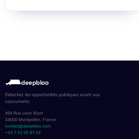
deepbloo
Détectez les opportunités publiques avant vos
concurrents.
494 Rue Léon Blum
34000 Montpellier, France
contact@deepbloo.com
+33 7 52 05 87 54