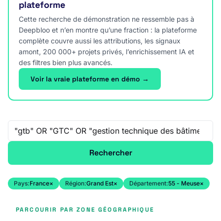
plateforme
Cette recherche de démonstration ne ressemble pas à
Deepbloo et n’en montre qu’une fraction : la plateforme
complète couvre aussi les attributions, les signaux
amont, 200 000+ projets privés, l’enrichissement IA et
des filtres bien plus avancés.
Voir la vraie plateforme en démo →
Recherche libre
Rechercher
Pays:
France
×
Région:
Grand Est
×
Département:
55 - Meuse
×
PARCOURIR PAR ZONE GÉOGRAPHIQUE