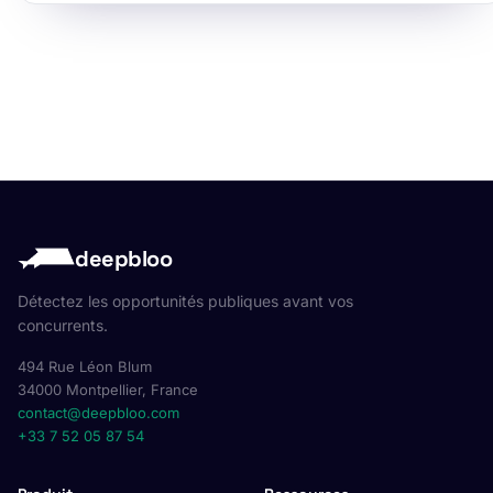
deepbloo
Détectez les opportunités publiques avant vos
concurrents.
494 Rue Léon Blum
34000 Montpellier, France
contact@deepbloo.com
+33 7 52 05 87 54