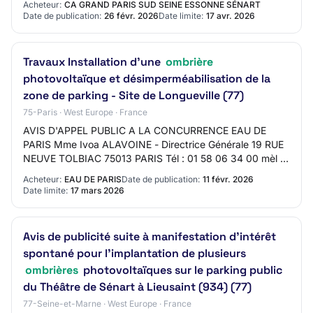
Acheteur:
CA GRAND PARIS SUD SEINE ESSONNE SÉNART
Date de publication:
26 févr. 2026
Date limite:
17 avr. 2026
Travaux Installation d'une
ombrière
photovoltaïque et désimperméabilisation de la
zone de parking - Site de Longueville (77)
75-Paris · West Europe · France
AVIS D'APPEL PUBLIC A LA CONCURRENCE EAU DE
PARIS Mme Ivoa ALAVOINE - Directrice Générale 19 RUE
NEUVE TOLBIAC 75013 PARIS Tél : 01 58 06 34 00 mèl :
sach-edp@eaudeparis.fr web : http://www.eaudepari…
Acheteur:
EAU DE PARIS
Date de publication:
11 févr. 2026
Date limite:
17 mars 2026
Avis de publicité suite à manifestation d'intérêt
spontané pour l'implantation de plusieurs
ombrières
photovoltaïques sur le parking public
du Théâtre de Sénart à Lieusaint (934) (77)
77-Seine-et-Marne · West Europe · France