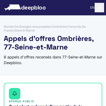
 au contenu
deepbloo
EN
Recherche
›
Énergies renouvelables
›
Ombrières
›
France
›
Ile De
France
›
Seine Et Marne
Appels d'offres Ombrières,
77-Seine-et-Marne
8 appels d'offres recensés dans 77-Seine-et-Marne sur
Deepbloo.
APERÇU PUBLIC