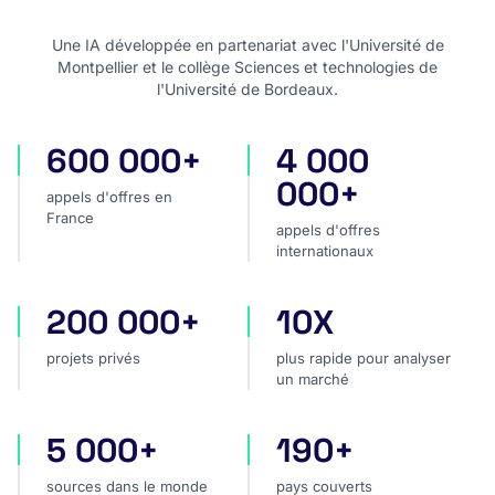
Une IA développée en partenariat avec l'Université de
Montpellier et le collège Sciences et technologies de
l'Université de Bordeaux.
600 000+
4 000
appels d'offres en France
appels d'offres internatio
000+
appels d'offres en
France
appels d'offres
internationaux
200 000+
10X
projets privés
plus rapide pour analyser
projets privés
plus rapide pour analyser
un marché
5 000+
190+
sources dans le monde
pays couverts
sources dans le monde
pays couverts