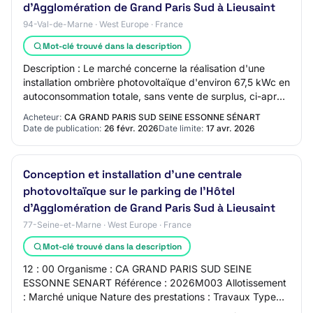
d'Agglomération de Grand Paris Sud à Lieusaint
94-Val-de-Marne · West Europe · France
Mot-clé trouvé dans la description
Description : Le marché concerne la réalisation d'une
installation ombrière photovoltaïque d'environ 67,5 kWc en
autoconsommation totale, sans vente de surplus, ci-après
appelées indifféremment « cen…
Acheteur:
CA GRAND PARIS SUD SEINE ESSONNE SÉNART
Date de publication:
26 févr. 2026
Date limite:
17 avr. 2026
Conception et installation d'une centrale
photovoltaïque sur le parking de l'Hôtel
d'Agglomération de Grand Paris Sud à Lieusaint
77-Seine-et-Marne · West Europe · France
Mot-clé trouvé dans la description
12 : 00 Organisme : CA GRAND PARIS SUD SEINE
ESSONNE SENART Référence : 2026M003 Allotissement
: Marché unique Nature des prestations : Travaux Type
de procédure : Procédure adaptée à une enveloppe T…