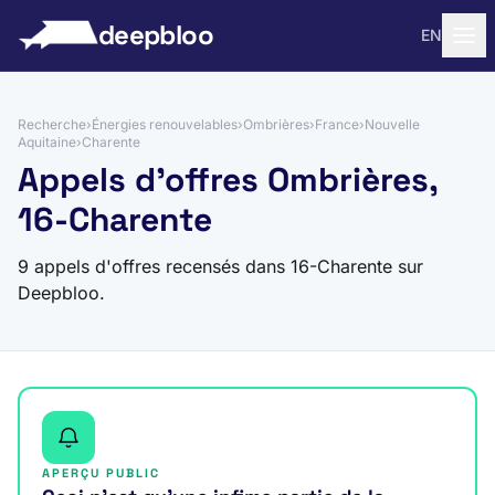
 au contenu
deepbloo
EN
Recherche
›
Énergies renouvelables
›
Ombrières
›
France
›
Nouvelle
Aquitaine
›
Charente
Appels d'offres Ombrières,
16-Charente
9 appels d'offres recensés dans 16-Charente sur
Deepbloo.
APERÇU PUBLIC