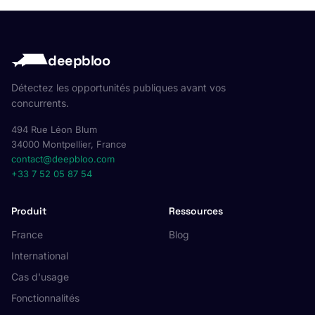
deepbloo
Détectez les opportunités publiques avant vos
concurrents.
494 Rue Léon Blum
34000 Montpellier, France
contact@deepbloo.com
+33 7 52 05 87 54
Produit
Ressources
France
Blog
International
Cas d'usage
Fonctionnalités