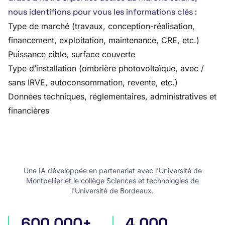
nous identifions pour vous les informations clés :
Type de marché (travaux, conception-réalisation,
financement, exploitation, maintenance, CRE, etc.)
Puissance cible, surface couverte
Type d’installation (ombrière photovoltaïque, avec /
sans IRVE, autoconsommation, revente, etc.)
Données techniques, réglementaires, administratives et
financières
Une IA développée en partenariat avec l'Université de
Montpellier et le collège Sciences et technologies de
l'Université de Bordeaux.
600 000+
4 000
appels d'offres en France
appels d'offres internatio