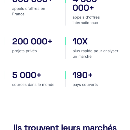
000+
appels d'offres en
France
appels d'offres
internationaux
200 000+
10X
projets privés
plus rapide pour analyser
projets privés
plus rapide pour analyser
un marché
5 000+
190+
sources dans le monde
pays couverts
sources dans le monde
pays couverts
Ils trouvent leurs marchés