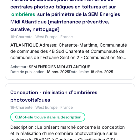
centrales photovoltaïques en toitures et sur
ombrières
sur le périmètre de la SEM Energies
Midi Atlantique (maintenance préventive,
curative, nettoyage)
16-Charente · West Europe · France
ATLANTIQUE Adresse: Charente-Maritime, Communauté
de communes des 4B Sud Charente et Communauté de
communes de l'Estuaire Section 2 - Communication Nom
du contact: HEYRAUD Vincent Adresse mail du con…
Acheteur:
SEM ENERGIES MIDI ATLANTIQUE
Date de publication:
18 nov. 2025
Date limite:
18 déc. 2025
Conception - réalisation d'ombrières
photovoltaïques
16-Charente · West Europe · France
Mot-clé trouvé dans la description
Description : Le présent marché concerne la conception
et la réalisation d'une ombrière photovoltaïque sur le
parking de l'EHPAD à Confolens. Classification CPV :