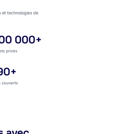
s et technologies de
00 000+
jets privés
ets privés
90+
s couverts
 couverts
s avec