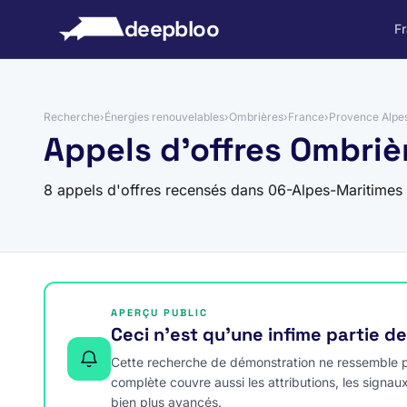
 au contenu
deepbloo
F
Recherche
›
Énergies renouvelables
›
Ombrières
›
France
›
Provence Alpe
Appels d'offres Ombriè
8 appels d'offres recensés dans 06-Alpes-Maritimes
APERÇU PUBLIC
Ceci n’est qu’une infime partie d
Cette recherche de démonstration ne ressemble pa
complète couvre aussi les attributions, les signau
bien plus avancés.