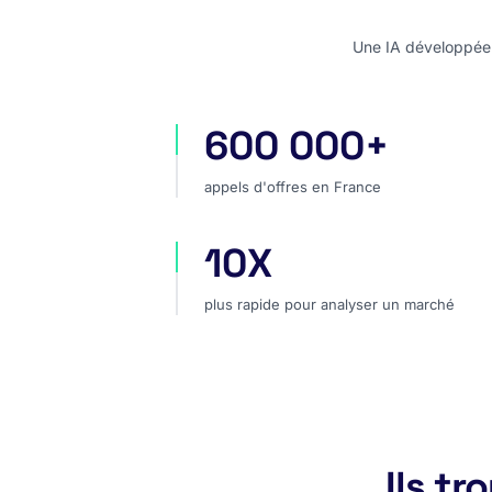
Une IA développée e
600 000+
appels d'offres en France
appels d'offres en France
10X
plus rapide pour analyser un marc
plus rapide pour analyser un marché
Ils t