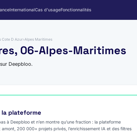
rance
International
Cas d'usage
Fonctionnalités
s Cote D Azur
›
Alpes Maritimes
res, 06-Alpes-Maritimes
 sur Deepbloo.
e la plateforme
s à Deepbloo et n’en montre qu’une fraction : la plateforme
x amont, 200 000+ projets privés, l’enrichissement IA et des filtres