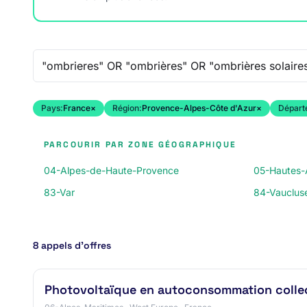
Recherche libre
Pays:
France
×
Région:
Provence-Alpes-Côte d'Azur
×
Départ
PARCOURIR PAR ZONE GÉOGRAPHIQUE
04-Alpes-de-Haute-Provence
05-Hautes-
83-Var
84-Vauclus
8 appels d’offres
Photovoltaïque en autoconsommation colle