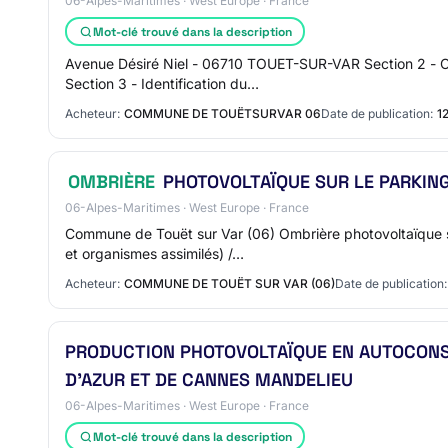
06-Alpes-Maritimes · West Europe · France
Mot-clé trouvé dans la description
Avenue Désiré Niel - 06710 TOUET-SUR-VAR Section 2 - 
Section 3 - Identification du…
Acheteur:
COMMUNE DE TOUËTSURVAR 06
Date de publication:
1
OMBRIÈRE
PHOTOVOLTAÏQUE SUR LE PARKING
06-Alpes-Maritimes · West Europe · France
Commune de Touët sur Var (06) Ombrière photovoltaïque 
et organismes assimilés) /…
Acheteur:
COMMUNE DE TOUËT SUR VAR (06)
Date de publication:
PRODUCTION PHOTOVOLTAÏQUE EN AUTOCONSO
D'AZUR ET DE CANNES MANDELIEU
06-Alpes-Maritimes · West Europe · France
Mot-clé trouvé dans la description