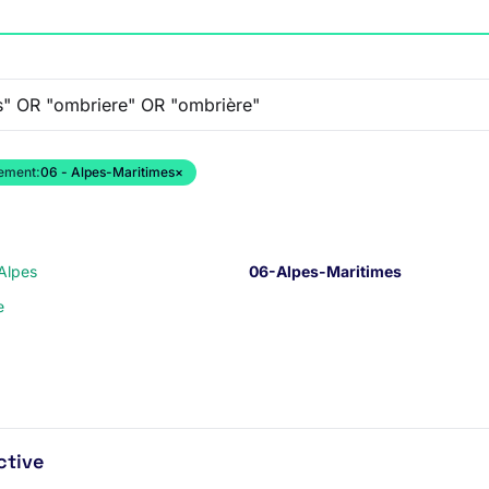
ement:
06 - Alpes-Maritimes
×
Alpes
06-Alpes-Maritimes
e
ctive