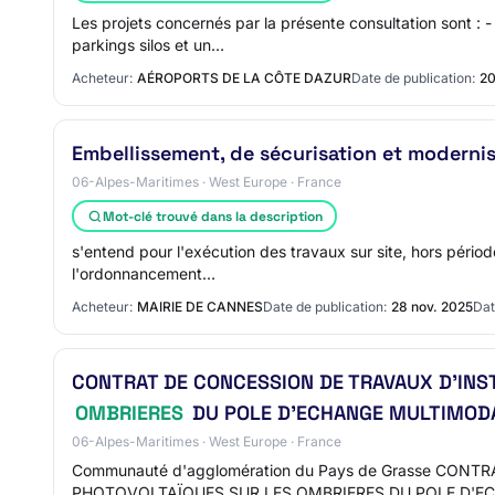
Les projets concernés par la présente consultation sont :
parkings silos et un…
Acheteur:
AÉROPORTS DE LA CÔTE DAZUR
Date de publication:
20
Embellissement, de sécurisation et modernis
06-Alpes-Maritimes · West Europe · France
Mot-clé trouvé dans la description
s'entend pour l'exécution des travaux sur site, hors périod
l'ordonnancement…
Acheteur:
MAIRIE DE CANNES
Date de publication:
28 nov. 2025
Dat
CONTRAT DE CONCESSION DE TRAVAUX D'INS
OMBRIERES
DU POLE D'ECHANGE MULTIMODA
06-Alpes-Maritimes · West Europe · France
Communauté d'agglomération du Pays de Grasse CO
PHOTOVOLTAÏQUES SUR LES OMBRIERES DU POLE D'