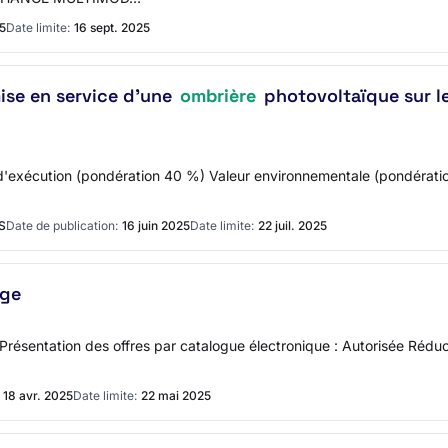
25
Date limite:
16 sept. 2025
ise en service d’une
ombrière
photovoltaïque sur l
'exécution (pondération 40 %) Valeur environnementale (pondération
S
Date de publication:
16 juin 2025
Date limite:
22 juil. 2025
age
 Présentation des offres par catalogue électronique : Autorisée Réduc
18 avr. 2025
Date limite:
22 mai 2025