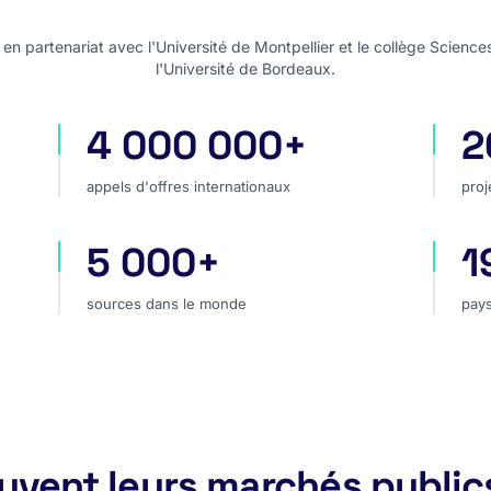
n partenariat avec l'Université de Montpellier et le collège Science
l'Université de Bordeaux.
4 000 000+
2
appels d'offres internationaux
pro
appels d'offres internationaux
proj
5 000+
1
hé
sources dans le monde
pay
sources dans le monde
pays
rouvent leurs marchés public