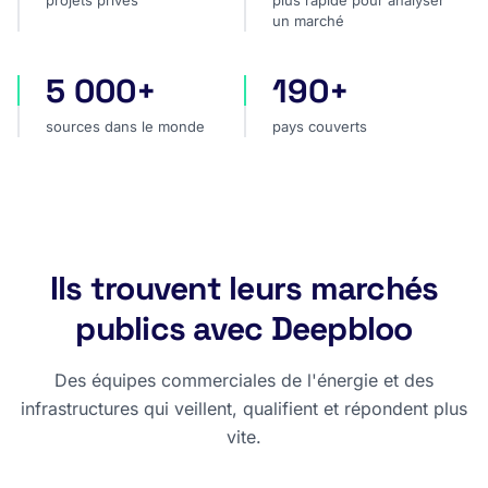
projets privés
plus rapide pour analyser
un marché
5 000+
190+
sources dans le monde
pays couverts
sources dans le monde
pays couverts
Ils trouvent leurs marchés
publics avec Deepbloo
Des équipes commerciales de l'énergie et des
infrastructures qui veillent, qualifient et répondent plus
vite.