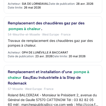
https://www.orne-aval.fr SIRET 20008618900012
Acheteur:
SIA DE LORNEAVAL
Date de publication:
28 avr. 2026
Groupement de…
Date limite:
26 mai 2026
Remplacement des chaudières gaz par des
pompes à chaleur
.
54-Meurthe-et-Moselle · West Europe · France
Travaux de remplacement des chaudières gaz par des
pompes à chaleur.
Acheteur:
OPH DE LUNÉVILLE À BACCARAT
Date de publication:
23 avr. 2026
Date limite:
20 mai 2026
Remplacement et installation d'une
pompe à
chaleur
Eau/Eau Industrielle à la Step de
Rodemack
57-Moselle · West Europe · France
Roland BALCERZAK - Monsieur le Président 2, avenue du
Général de Gaulle 57570 CATTENOM Tél : 03 82 82 05
60 mèl : marchespublics@cc-ce.com web : http://ccce.fr/