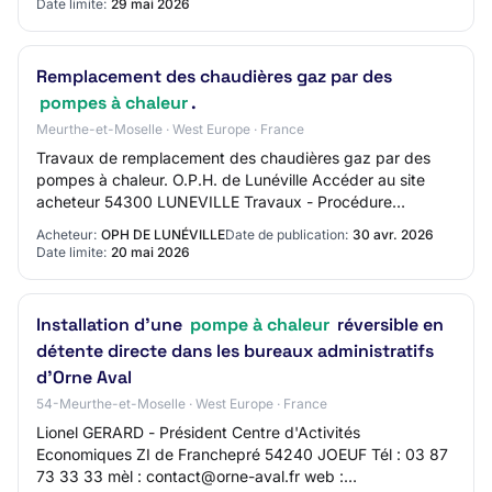
Date limite:
29 mai 2026
Remplacement des chaudières gaz par des
pompes à chaleur
.
Meurthe-et-Moselle · West Europe · France
Travaux de remplacement des chaudières gaz par des
pompes à chaleur. O.P.H. de Lunéville Accéder au site
acheteur 54300 LUNEVILLE Travaux - Procédure
Adaptée € Marché > 90 000 € Date limite de l'offr…
Acheteur:
OPH DE LUNÉVILLE
Date de publication:
30 avr. 2026
Date limite:
20 mai 2026
Installation d'une
pompe à chaleur
réversible en
détente directe dans les bureaux administratifs
d'Orne Aval
54-Meurthe-et-Moselle · West Europe · France
Lionel GERARD - Président Centre d'Activités
Economiques ZI de Franchepré 54240 JOEUF Tél : 03 87
73 33 33 mèl : contact@orne-aval.fr web :