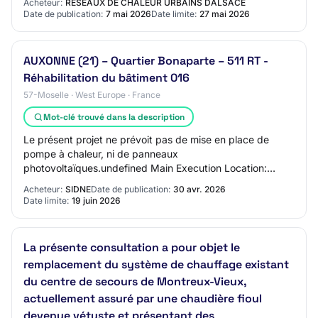
Acheteur:
RÉSEAUX DE CHALEUR URBAINS DALSACE
Date de publication:
7 mai 2026
Date limite:
27 mai 2026
AUXONNE (21) – Quartier Bonaparte – 511 RT -
Réhabilitation du bâtiment 016
57-Moselle · West Europe · France
Mot-clé trouvé dans la description
Le présent projet ne prévoit pas de mise en place de
pompe à chaleur, ni de panneaux
photovoltaïques.undefined Main Execution Location:
METZ 57000 The consultation includes phases: Yes/Oui
Acheteur:
SIDNE
Date de publication:
30 avr. 2026
Section 4…
Date limite:
19 juin 2026
La présente consultation a pour objet le
remplacement du système de chauffage existant
du centre de secours de Montreux-Vieux,
actuellement assuré par une chaudière fioul
devenue vétuste et présentant des