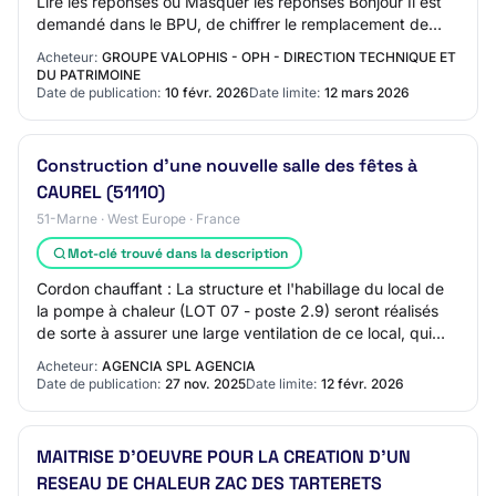
Lire les réponses ou Masquer les réponses Bonjour Il est
demandé dans le BPU, de chiffrer le remplacement de
pompe à chaleur entre 3 et 28kw ou s…
Acheteur:
GROUPE VALOPHIS - OPH - DIRECTION TECHNIQUE ET
DU PATRIMOINE
Date de publication:
10 févr. 2026
Date limite:
12 mars 2026
Construction d'une nouvelle salle des fêtes à
CAUREL (51110)
51-Marne · West Europe · France
Mot-clé trouvé dans la description
Cordon chauffant : La structure et l'habillage du local de
la pompe à chaleur (LOT 07 - poste 2.9) seront réalisés
de sorte à assurer une large ventilation de ce local, qui
par ailleurs est éloigné d…
Acheteur:
AGENCIA SPL AGENCIA
Date de publication:
27 nov. 2025
Date limite:
12 févr. 2026
MAITRISE D'OEUVRE POUR LA CREATION D'UN
RESEAU DE CHALEUR ZAC DES TARTERETS