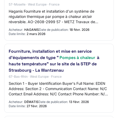
57-Moselle · West Europe · France
Haganis Fourniture et installation d'un système de
régulation thermique par pompe à chaleur air/air
réversible. AO-2608-2999 57 - METZ Travaux de
bâtiment Autres Mise en ligne : 18/02/2026 Limite de…
Acheteur:
HAGANIS
Date de publication:
18 févr. 2026
Date limite:
2 mars 2026
Fourniture, installation et mise en service
d'équipements de type "
Pompes à chaleur
à
haute température" sur le site de la STEP de
Strasbourg - La Wantzenau
67-Bas-Rhin · West Europe · France
Section 1 - Buyer Identification Buyer's Full Name: EDEN
Address: Section 2 - Communication Contact Name: N/C
Contact Email Address: N/C Contact Phone Number: N/C
Section 3 - Market Identification Ma…
Acheteur:
DÉMATIS
Date de publication:
13 févr. 2026
Date limite:
27 févr. 2026