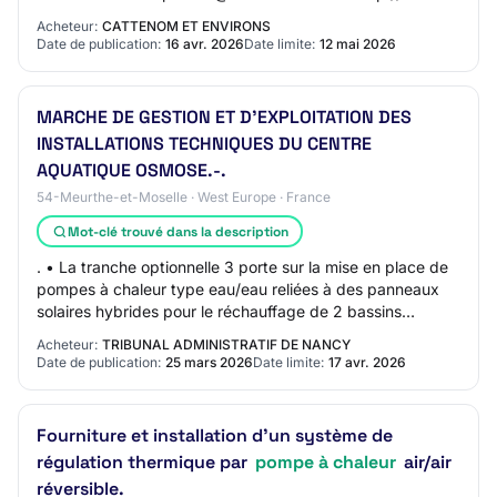
SIRET 24570069500126 L'avis implique u…
Acheteur:
CATTENOM ET ENVIRONS
Date de publication:
16 avr. 2026
Date limite:
12 mai 2026
MARCHE DE GESTION ET D’EXPLOITATION DES
INSTALLATIONS TECHNIQUES DU CENTRE
AQUATIQUE OSMOSE.-.
54-Meurthe-et-Moselle · West Europe · France
Mot-clé trouvé dans la description
. • La tranche optionnelle 3 porte sur la mise en place de
pompes à chaleur type eau/eau reliées à des panneaux
solaires hybrides pour le réchauffage de 2 bassins
(natation et apprentissage), dans le…
Acheteur:
TRIBUNAL ADMINISTRATIF DE NANCY
Date de publication:
25 mars 2026
Date limite:
17 avr. 2026
Fourniture et installation d'un système de
régulation thermique par
pompe à chaleur
air/air
réversible.