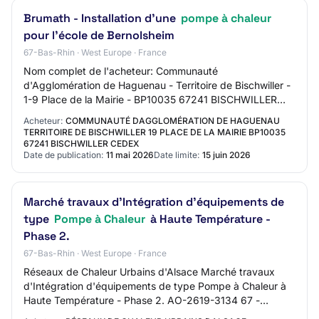
Brumath - Installation d'une
pompe à chaleur
pour l'école de Bernolsheim
67-Bas-Rhin · West Europe · France
Nom complet de l'acheteur: Communauté
d'Agglomération de Haguenau - Territoire de Bischwiller -
1-9 Place de la Mairie - BP10035 67241 BISCHWILLER
CEDEX Adresse: BRUMATH Section 2 - Communication
Acheteur:
COMMUNAUTÉ DAGGLOMÉRATION DE HAGUENAU
Nom…
TERRITOIRE DE BISCHWILLER 19 PLACE DE LA MAIRIE BP10035
67241 BISCHWILLER CEDEX
Date de publication:
11 mai 2026
Date limite:
15 juin 2026
Marché travaux d'Intégration d'équipements de
type
Pompe à Chaleur
à Haute Température -
Phase 2.
67-Bas-Rhin · West Europe · France
Réseaux de Chaleur Urbains d'Alsace Marché travaux
d'Intégration d'équipements de type Pompe à Chaleur à
Haute Température - Phase 2. AO-2619-3134 67 -
STRASBOURG Travaux de bâtiment Procédure adapté…