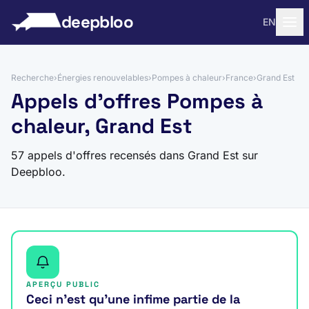
 au contenu
deepbloo
EN
Recherche
›
Énergies renouvelables
›
Pompes à chaleur
›
France
›
Grand Est
Appels d'offres Pompes à
chaleur, Grand Est
57 appels d'offres recensés dans Grand Est sur
Deepbloo.
APERÇU PUBLIC
Ceci n’est qu’une infime partie de la