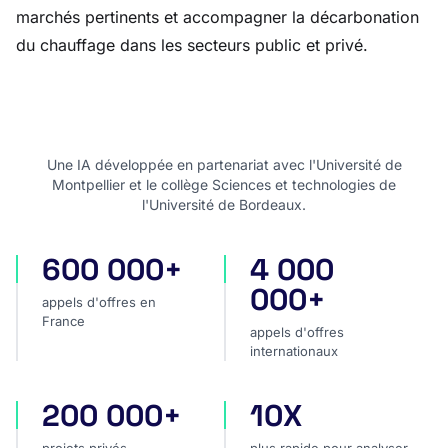
marchés pertinents et accompagner la décarbonation
du chauffage dans les secteurs public et privé.
Une IA développée en partenariat avec l'Université de
Montpellier et le collège Sciences et technologies de
l'Université de Bordeaux.
600 000+
4 000
appels d'offres en France
appels d'offres internatio
000+
appels d'offres en
France
appels d'offres
internationaux
200 000+
10X
projets privés
plus rapide pour analyser