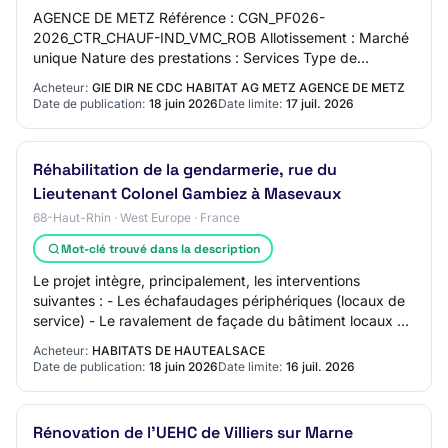
AGENCE DE METZ Référence : CGN_PF026-
2026_CTR_CHAUF-IND_VMC_ROB Allotissement : Marché
unique Nature des prestations : Services Type de
procédure : Appel d'offres ouvert Type de contrat :
Acheteur:
GIE DIR NE CDC HABITAT AG METZ AGENCE DE METZ
Marché ordi…
Date de publication:
18 juin 2026
Date limite:
17 juil. 2026
Réhabilitation de la gendarmerie, rue du
Lieutenant Colonel Gambiez à Masevaux
68-Haut-Rhin · West Europe · France
Mot-clé trouvé dans la description
Le projet intègre, principalement, les interventions
suivantes : - Les échafaudages périphériques (locaux de
service) - Le ravalement de façade du bâtiment locaux de
service et garages - Le rejointem…
Acheteur:
HABITATS DE HAUTEALSACE
Date de publication:
18 juin 2026
Date limite:
16 juil. 2026
Rénovation de l'UEHC de Villiers sur Marne