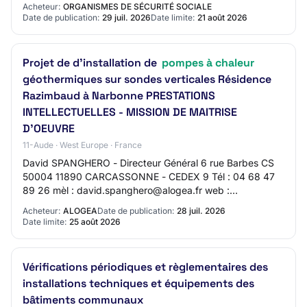
Acheteur:
ORGANISMES DE SÉCURITÉ SOCIALE
Date de publication:
29 juil. 2026
Date limite:
21 août 2026
Projet de d'installation de
pompes à chaleur
géothermiques sur sondes verticales Résidence
Razimbaud à Narbonne PRESTATIONS
INTELLECTUELLES - MISSION DE MAITRISE
D'OEUVRE
11-Aude · West Europe · France
David SPANGHERO - Directeur Général 6 rue Barbes CS
50004 11890 CARCASSONNE - CEDEX 9 Tél : 04 68 47
89 26 mèl : david.spanghero@alogea.fr web :
https://www.alogea.fr SIRET 54185011100017 L'avis impl…
Acheteur:
ALOGEA
Date de publication:
28 juil. 2026
Date limite:
25 août 2026
Vérifications périodiques et règlementaires des
installations techniques et équipements des
bâtiments communaux