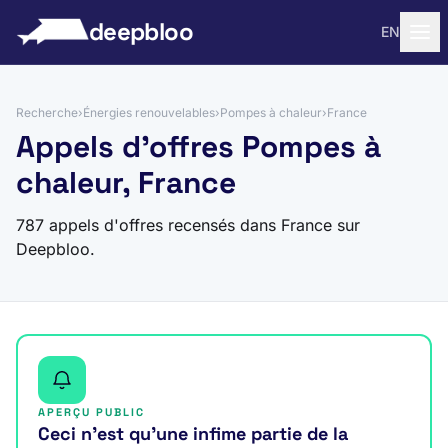
 au contenu
deepbloo
EN
Recherche
›
Énergies renouvelables
›
Pompes à chaleur
›
France
Appels d'offres Pompes à
chaleur, France
787 appels d'offres recensés dans France sur
Deepbloo.
APERÇU PUBLIC
Ceci n’est qu’une infime partie de la