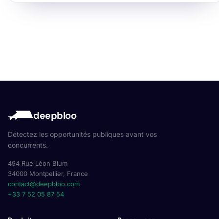
deepbloo
Détectez les opportunités publiques avant vos
concurrents.
494 Rue Léon Blum
34000 Montpellier, France
contact@deepbloo.com
+33 7 52 05 87 54