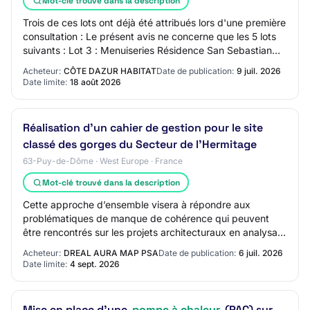
Mot-clé trouvé dans la description
Trois de ces lots ont déjà été attribués lors d'une première
consultation : Le présent avis ne concerne que les 5 lots
suivants : Lot 3 : Menuiseries Résidence San Sebastian
Lot 4 : Menuiseries hors…
Acheteur:
CÔTE DAZUR HABITAT
Date de publication:
9 juil. 2026
Date limite:
18 août 2026
Réalisation d’un cahier de gestion pour le site
classé des gorges du Secteur de l’Hermitage
63-Puy-de-Dôme · West Europe · France
Mot-clé trouvé dans la description
Cette approche d’ensemble visera à répondre aux
problématiques de manque de cohérence qui peuvent
être rencontrés sur les projets architecturaux en analysant
notamment les demandes de projets actuels…
Acheteur:
DREAL AURA MAP PSA
Date de publication:
6 juil. 2026
Date limite:
4 sept. 2026
Mise en place d'une
pompe à chaleur
(PAC) sur