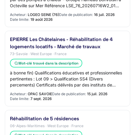
Octeville sur Mer Référence LSE_76_20260716W2_01
Type de marché / Type de prestation Public (Au…
Acheteur:
LOGEO SEINE (76)
Date de publication:
16 juil. 2026
Date limite:
19 août 2026
EPIERRE Les Châtelaines - Réhabilitation de 4
logements locatifs - Marché de travaux
73-Savoie · West Europe · France
Mot-clé trouvé dans la description
à bonne fin) Qualifications éducatives et professionnelles
pertinentes : Lot 09 > Qualification SS4 (Divers
percements) Certificats délivrés par des instituts de
contrôle de la qualité : QUALIBAT 531…
Acheteur:
OPAC SAVOIE
Date de publication:
15 juil. 2026
Date limite:
7 sept. 2026
Réhabilitation de 5 résidences
06-Alpes-Maritimes · West Europe · France