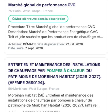
Marché global de performance CVC
75-Paris · West Europe · France
Mot-clé trouvé dans la description
Procédure Titre: Marché global de performance CVC
Description: Marché de Performance Energétique CVC
Toit et joie souhaite que les productions de chauffage et
d'eau chaude solaires, biomasse et pompe…
Acheteur:
DÉMATIS
Date de publication:
22 juil. 2026
Date limite:
7 sept. 2026
ENTRETIEN ET MAINTENANCE DES INSTALLATIONS
DE CHAUFFAGE PAR
POMPES À CHALEUR
DU
PATRIMOINE DE MORBIHAN HABITAT (2026-2027).
(AFFAIRE 26S0124).
56-Morbihan · West Europe · France
Morbihan Habitat (56) Entretien et maintenance des
installations de chauffage par pompes à chaleur du
patrimoine de Morbihan Habitat (2026-2027). (affaire
26S0124).