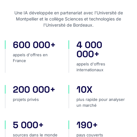
Une IA développée en partenariat avec l'Université de
Montpellier et le collège Sciences et technologies de
l'Université de Bordeaux.
600 000+
4 000
appels d'offres en France
appels d'offres internatio
000+
appels d'offres en
France
appels d'offres
internationaux
200 000+
10X
projets privés
plus rapide pour analyser
projets privés
plus rapide pour analyser
un marché
5 000+
190+
sources dans le monde
pays couverts
sources dans le monde
pays couverts