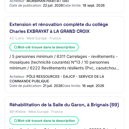
Acheteur:
MORBIHAN HABITAT (56)
Date de publication:
22 juil. 2026
Date limite:
18 sept. 2026
Extension et rénovation complète du collège
Charles EXBRAYAT à LA GRAND CROIX
42-Loire · West Europe · France
Mot-clé trouvé dans la description
/ 5 personnes minimum / 6311 Carrelages - revêtements -
mosaïques (technicité courante) N°13 / 10 personnes
minimum / 6222 Revêtements résilients (Pvc, caoutchouc,
linoléum et assimilés) (technicité…
Acheteur:
PÔLE RESSOURCES - DAJCP - SERVICE DE LA
COMMANDE PUBLIQUE
Date de publication:
21 juil. 2026
Date limite:
16 sept. 2026
Réhabilitation de la Salle du Garon, à Brignais (69)
69-Rhône · West Europe · France
Mot-clé trouvé dans la description