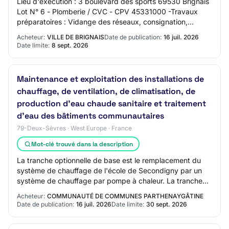
Lieu d'exécution : 3 boulevard des sports 69530 Brignais
Lot N° 6 - Plomberie / CVC - CPV 45331000 -Travaux
préparatoires : Vidange des réseaux, consignation,
dépose et évacuation des anciennes insta…
Acheteur:
VILLE DE BRIGNAIS
Date de publication:
16 juil. 2026
Date limite:
8 sept. 2026
Maintenance et exploitation des installations de
chauffage, de ventilation, de climatisation, de
production d'eau chaude sanitaire et traitement
d'eau des bâtiments communautaires
79-Deux-Sèvres · West Europe · France
Mot-clé trouvé dans la description
La tranche optionnelle de base est le remplacement du
système de chauffage de l'école de Secondigny par un
système de chauffage par pompe à chaleur. La tranche
optionnelle variante est le remplacemen…
Acheteur:
COMMUNAUTÉ DE COMMUNES PARTHENAYGÂTINE
Date de publication:
16 juil. 2026
Date limite:
30 sept. 2026