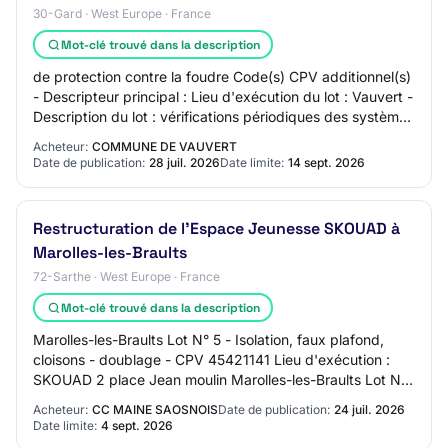
30-Gard · West Europe · France
Mot-clé trouvé dans la description
de protection contre la foudre Code(s) CPV additionnel(s)
- Descripteur principal : Lieu d'exécution du lot : Vauvert -
Description du lot : vérifications périodiques des systèmes
de sécurité incendi…
Acheteur:
COMMUNE DE VAUVERT
Date de publication:
28 juil. 2026
Date limite:
14 sept. 2026
Restructuration de l'Espace Jeunesse SKOUAD à
Marolles-les-Braults
72-Sarthe · West Europe · France
Mot-clé trouvé dans la description
Marolles-les-Braults Lot N° 5 - Isolation, faux plafond,
cloisons - doublage - CPV 45421141 Lieu d'exécution :
SKOUAD 2 place Jean moulin Marolles-les-Braults Lot N°
3 - Revêtement de sol - CPV 45432…
Acheteur:
CC MAINE SAOSNOIS
Date de publication:
24 juil. 2026
Date limite:
4 sept. 2026