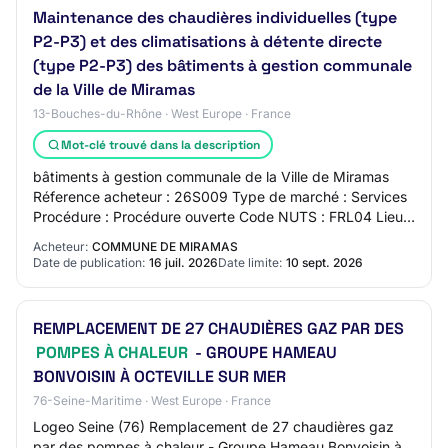
Maintenance des chaudières individuelles (type
P2-P3) et des climatisations à détente directe
(type P2-P3) des bâtiments à gestion communale
de la Ville de Miramas
13-Bouches-du-Rhône · West Europe · France
Mot-clé trouvé dans la description
bâtiments à gestion communale de la Ville de Miramas
Réference acheteur : 26S009 Type de marché : Services
Procédure : Procédure ouverte Code NUTS : FRL04 Lieu
principal de prestation : 13140 Miramas…
Acheteur:
COMMUNE DE MIRAMAS
Date de publication:
16 juil. 2026
Date limite:
10 sept. 2026
REMPLACEMENT DE 27 CHAUDIÈRES GAZ PAR DES
POMPES À CHALEUR
- GROUPE HAMEAU
BONVOISIN À OCTEVILLE SUR MER
76-Seine-Maritime · West Europe · France
Logeo Seine (76) Remplacement de 27 chaudières gaz
par des pompes à chaleur - Groupe Hameau Bonvoisin à