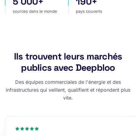
5 000+
190+
sources dans le monde
pays couverts
sources dans le monde
pays couverts
Ils trouvent leurs marchés
publics avec Deepbloo
Des équipes commerciales de l'énergie et des
infrastructures qui veillent, qualifient et répondent plus
vite.