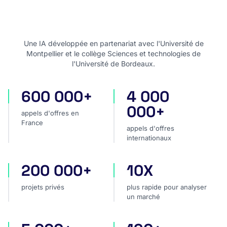
Une IA développée en partenariat avec l'Université de
Montpellier et le collège Sciences et technologies de
l'Université de Bordeaux.
600 000+
4 000
appels d'offres en France
appels d'offres internatio
000+
appels d'offres en
France
appels d'offres
internationaux
200 000+
10X
projets privés
plus rapide pour analyser
projets privés
plus rapide pour analyser
un marché