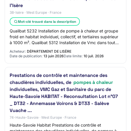
l'Isère
38-Isère · West Europe · France
Mot-clé trouvé dans la description
Qualibat 5232 Installation de pompe à chaleur et groupe
froid en habitat individuel, collectif, et tertiaires supérieur
à 1000 m². Qualibat 5312 Installation de Vmc dans tout
type de bâtiment supérie…
Acheteur:
DÉPARTEMENT DE LISÈRE
Date de publication:
13 juin 2026
Date limite:
10 juil. 2026
Prestations de contrôle et maintenance des
chaudières individuelles, de
pompes à chaleur
individuelles, VMC Gaz et Sanitaire du parc de
Haute-Savoie HABITAT - Reconsultation Lot n°07
_ DT32 - Annemasse Voirons & DT33 - Salève
Vuache ...
74-Haute-Savoie · West Europe · France
Haute-Savoie Habitat Prestations de contrôle et
maintenance des chaudières individuelles, de pompes à