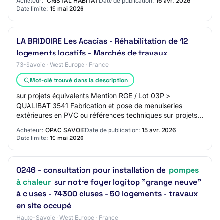
Acheteur:
CRISTAL HABITAT
Date de publication:
16 avr. 2026
Date limite:
19 mai 2026
LA BRIDOIRE Les Acacias - Réhabilitation de 12
logements locatifs - Marchés de travaux
73-Savoie · West Europe · France
Mot-clé trouvé dans la description
sur projets équivalents Mention RGE / Lot 03P >
QUALIBAT 3541 Fabrication et pose de menuiseries
extérieures en PVC ou références techniques sur projets
équivalents Mention RGE / Lot 09 > QUALIBAT 53…
Acheteur:
OPAC SAVOIE
Date de publication:
15 avr. 2026
Date limite:
19 mai 2026
0246 - consultation pour installation de
pompes
à chaleur
sur notre foyer logitop "grange neuve"
à cluses - 74300 cluses - 50 logements - travaux
en site occupé
Haute-Savoie · West Europe · France