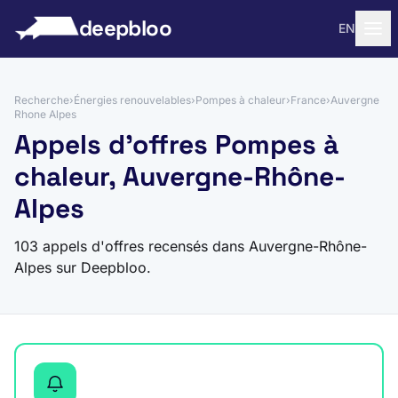
 au contenu
deepbloo
EN
Recherche
›
Énergies renouvelables
›
Pompes à chaleur
›
France
›
Auvergne
Rhone Alpes
Appels d'offres Pompes à
chaleur, Auvergne-Rhône-
Alpes
103 appels d'offres recensés dans Auvergne-Rhône-
Alpes sur Deepbloo.