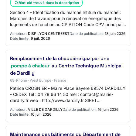
Mot-clé trouvé dans la description
Section 4 - Identification du marché Intitulé du marché :
Marchés de travaux pour la rénovation énergétique des
logements de fonction au CP AITON Code CPV principal -
Descripteur principal : Type de…
Acheteur:
DISP LYON CENTREEST
Date de publication:
18 juin 2026
Date limite:
9 juil. 2026
Remplacement de la chaudière gaz par une
pompe à chaleur
au Centre Technique Municipal
de Dardilly
69-Rhône · West Europe · France
Patrice CROSNIER - Maire Place Bayere 69574 DARDILLY
- CEDEX Tél : 04 78 66 14 50 mèl : contact@mairie-
dardilly.fr web : http://www.dardilly.fr SIRET
21690072000014 Groupement de commandes : Non
Acheteur:
VILLE DE DARDILLY
Date de publication:
16 juin 2026
L'av…
Date limite:
10 juil. 2026
Maintenance des bâtiments du Département de