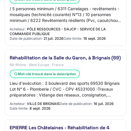
/ 5 personnes minimum / 6311 Carrelages - revêtements -
mosaïques (technicité courante) N°13 / 10 personnes
minimum / 6222 Revêtements résilients (Pvc, caoutchouc,
linoléum et assimilés) (technicité…
Acheteur:
PÔLE RESSOURCES - DAJCP - SERVICE DE LA
COMMANDE PUBLIQUE
Date de publication:
21 juil. 2026
Date limite:
16 sept. 2026
Réhabilitation de la Salle du Garon, à Brignais (69)
69-Rhône · West Europe · France
Mot-clé trouvé dans la description
Lieu d'exécution : 3 boulevard des sports 69530 Brignais
Lot N° 6 - Plomberie / CVC - CPV 45331000 -Travaux
préparatoires : Vidange des réseaux, consignation,
dépose et évacuation des anciennes insta…
Acheteur:
VILLE DE BRIGNAIS
Date de publication:
16 juil. 2026
Date limite:
8 sept. 2026
EPIERRE Les Châtelaines - Réhabilitation de 4