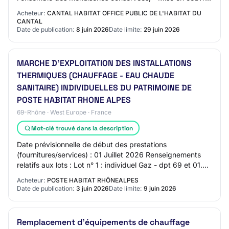
de volets roulants électriques à lames ori…
Acheteur:
CANTAL HABITAT OFFICE PUBLIC DE L'HABITAT DU
CANTAL
Date de publication:
8 juin 2026
Date limite:
29 juin 2026
MARCHE D'EXPLOITATION DES INSTALLATIONS
THERMIQUES (CHAUFFAGE - EAU CHAUDE
SANITAIRE) INDIVIDUELLES DU PATRIMOINE DE
POSTE HABITAT RHONE ALPES
69-Rhône · West Europe · France
Mot-clé trouvé dans la description
Date prévisionnelle de début des prestations
(fournitures/services) : 01 Juillet 2026 Renseignements
relatifs aux lots : Lot n° 1 : individuel Gaz - dpt 69 et 01.
individuel Gaz - dpt 69 et 01 Lot n°…
Acheteur:
POSTE HABITAT RHÔNEALPES
Date de publication:
3 juin 2026
Date limite:
9 juin 2026
Remplacement d'équipements de chauffage