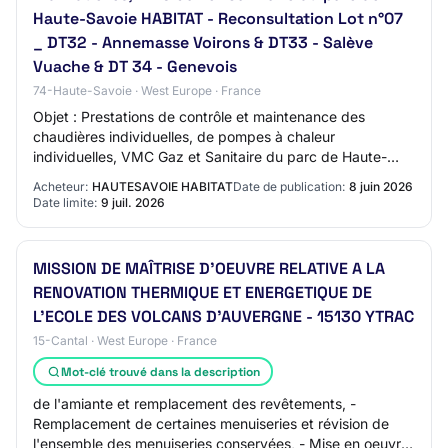
Haute-Savoie HABITAT - Reconsultation Lot n°07
_ DT32 - Annemasse Voirons & DT33 - Salève
Vuache & DT 34 - Genevois
74-Haute-Savoie · West Europe · France
Objet : Prestations de contrôle et maintenance des
chaudières individuelles, de pompes à chaleur
individuelles, VMC Gaz et Sanitaire du parc de Haute-
Savoie HABITAT - Reconsultation Lot n°07 _ DT32 -…
Acheteur:
HAUTESAVOIE HABITAT
Date de publication:
8 juin 2026
Date limite:
9 juil. 2026
MISSION DE MAÎTRISE D'OEUVRE RELATIVE A LA
RENOVATION THERMIQUE ET ENERGETIQUE DE
L'ECOLE DES VOLCANS D'AUVERGNE - 15130 YTRAC
15-Cantal · West Europe · France
Mot-clé trouvé dans la description
de l'amiante et remplacement des revêtements, -
Remplacement de certaines menuiseries et révision de
l'ensemble des menuiseries conservées, - Mise en oeuvre