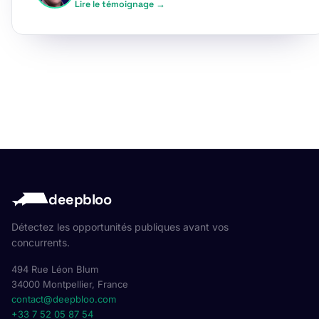
Lire le témoignage →
deepbloo
Détectez les opportunités publiques avant vos
concurrents.
494 Rue Léon Blum
34000 Montpellier, France
contact@deepbloo.com
+33 7 52 05 87 54