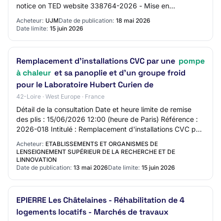
notice on TED website 338764-2026 - Mise en
concurrence 338764-2026 338764-2026 - Mise en
Acheteur:
UJM
Date de publication:
18 mai 2026
concurre…
Date limite:
15 juin 2026
Remplacement d'installations CVC par une
pompe
à chaleur
et sa panoplie et d'un groupe froid
pour le Laboratoire Hubert Curien de
42-Loire · West Europe · France
Détail de la consultation Date et heure limite de remise
des plis : 15/06/2026 12:00 (heure de Paris) Référence :
2026-018 Intitulé : Remplacement d'installations CVC par
une pompe à chaleur et sa pa…
Acheteur:
ETABLISSEMENTS ET ORGANISMES DE
LENSEIGNEMENT SUPÉRIEUR DE LA RECHERCHE ET DE
LINNOVATION
Date de publication:
13 mai 2026
Date limite:
15 juin 2026
EPIERRE Les Châtelaines - Réhabilitation de 4
logements locatifs - Marchés de travaux