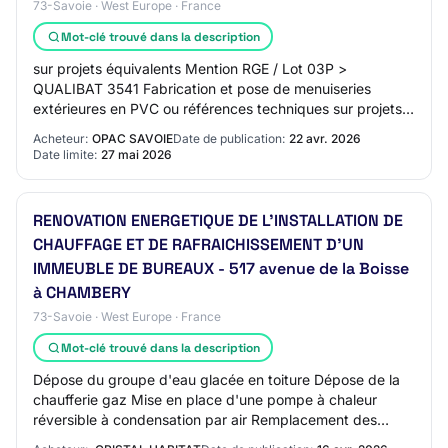
73-Savoie · West Europe · France
Mot-clé trouvé dans la description
sur projets équivalents Mention RGE / Lot 03P >
QUALIBAT 3541 Fabrication et pose de menuiseries
extérieures en PVC ou références techniques sur projets
équivalents Mention RGE / Lot 09 > QUALIBAT 53…
Acheteur:
OPAC SAVOIE
Date de publication:
22 avr. 2026
Date limite:
27 mai 2026
RENOVATION ENERGETIQUE DE L'INSTALLATION DE
CHAUFFAGE ET DE RAFRAICHISSEMENT D'UN
IMMEUBLE DE BUREAUX - 517 avenue de la Boisse
à CHAMBERY
73-Savoie · West Europe · France
Mot-clé trouvé dans la description
Dépose du groupe d'eau glacée en toiture Dépose de la
chaufferie gaz Mise en place d'une pompe à chaleur
réversible à condensation par air Remplacement des
colonnes du réseau hydraulique change-over…