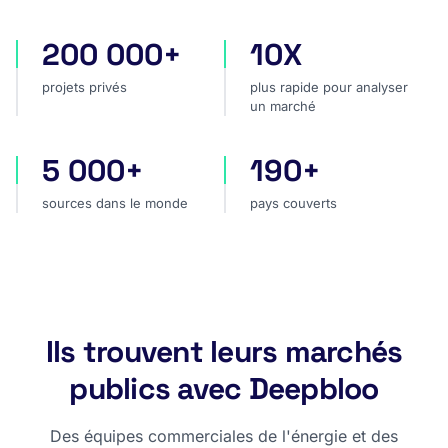
200 000+
10X
projets privés
plus rapide pour analyser
projets privés
plus rapide pour analyser
un marché
5 000+
190+
sources dans le monde
pays couverts
sources dans le monde
pays couverts
Ils trouvent leurs marchés
publics avec Deepbloo
Des équipes commerciales de l'énergie et des