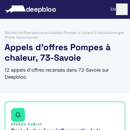
 au contenu
deepbloo
EN
Recherche
›
Énergies renouvelables
›
Pompes à chaleur
›
France
›
Auvergne
Rhone Alpes
›
Savoie
Appels d'offres Pompes à
chaleur, 73-Savoie
12 appels d'offres recensés dans 73-Savoie sur
Deepbloo.
APERÇU PUBLIC