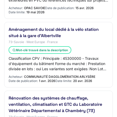
extérieures en PVC ou références techniques sur projets
équivalents Mention RGE / Lot 09 > QUALIBAT 53…
Acheteur:
OPAC SAVOIE
Date de publication:
15 avr. 2026
Date limite:
19 mai 2026
Aménagement du local dédié à la vélo station
situé à la gare d'Albertville
73-Savoie · West Europe · France
Mot-clé trouvé dans la description
Classification CPV : Principale : 45300000 - Travaux
d'équipement du bâtiment Forme du marché : Prestation
divisée en lots : oui Les variantes sont exigées :Non Lot
N° 01 - Fourniture et installation…
Acheteur:
COMMUNAUTÉ DAGGLOMÉRATION ARLYSÈRE
Date de publication:
1 avr. 2026
Date limite:
20 avr. 2026
Rénovation des systèmes de chauffage,
ventilation, climatisation et GTC du Laboratoire
Vétérinaire Départemental à Chambéry (73)
73-Savoie · West Europe · France