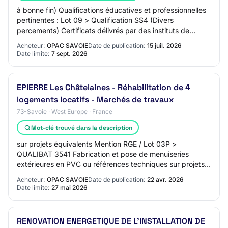
à bonne fin) Qualifications éducatives et professionnelles
pertinentes : Lot 09 > Qualification SS4 (Divers
percements) Certificats délivrés par des instituts de
contrôle de la qualité : QUALIBAT 531…
Acheteur:
OPAC SAVOIE
Date de publication:
15 juil. 2026
Date limite:
7 sept. 2026
EPIERRE Les Châtelaines - Réhabilitation de 4
logements locatifs - Marchés de travaux
73-Savoie · West Europe · France
Mot-clé trouvé dans la description
sur projets équivalents Mention RGE / Lot 03P >
QUALIBAT 3541 Fabrication et pose de menuiseries
extérieures en PVC ou références techniques sur projets
équivalents Mention RGE / Lot 09 > QUALIBAT 53…
Acheteur:
OPAC SAVOIE
Date de publication:
22 avr. 2026
Date limite:
27 mai 2026
RENOVATION ENERGETIQUE DE L'INSTALLATION DE