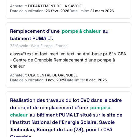
Gaz/Fuel en habitat individuel,…
Acheteur:
DÉPARTEMENT DE LA SAVOIE
Date de publication:
26 févr. 2026
Date limite:
31 mars 2026
Remplacement d'une
pompe à chaleur
au
bâtiment PUMA LT.
73-Savoie · West Europe · France
class="text-m font-medium text-neutral-base pr-6"> CEA
- Centre de Grenoble Remplacement d'une pompe à
chaleur
Acheteur:
CEA CENTRE DE GRENOBLE
Date de publication:
1 nov. 2025
Date limite:
8 déc. 2025
Réalisation des travaux du lot CVC dans le cadre
du projet de remplacement d’une
pompe à
chaleur
au bâtiment PUMA LT situé sur le site de
l’Institut National de l’Energie Solaire, Savoie
Technolac, Bourget du Lac (73), pour le CEA
Grenoble.