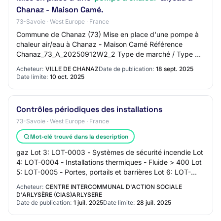
Chanaz - Maison Camé.
73-Savoie · West Europe · France
Commune de Chanaz (73) Mise en place d'une pompe à
chaleur air/eau à Chanaz - Maison Camé Référence
Chanaz_73_A_20250912W2_2 Type de marché / Type de
prestation Public (CT et organismes assimilés) /…
Acheteur:
VILLE DE CHANAZ
Date de publication:
18 sept. 2025
Date limite:
10 oct. 2025
Contrôles périodiques des installations
73-Savoie · West Europe · France
Mot-clé trouvé dans la description
gaz Lot 3: LOT-0003 - Systèmes de sécurité incendie Lot
4: LOT-0004 - Installations thermiques - Fluide > 400 Lot
5: LOT-0005 - Portes, portails et barrières Lot 6: LOT-
0006 - Ascenseurs, élévateurs…
Acheteur:
CENTRE INTERCOMMUNAL D'ACTION SOCIALE
D'ARLYSÈRE (CIAS)ARLYSERE
Date de publication:
1 juil. 2025
Date limite:
28 juil. 2025