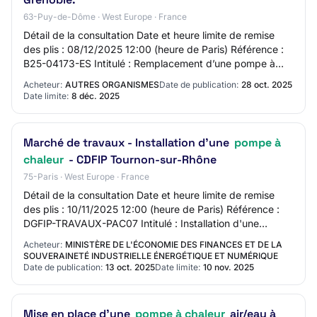
63-Puy-de-Dôme · West Europe · France
Détail de la consultation Date et heure limite de remise
des plis : 08/12/2025 12:00 (heure de Paris) Référence :
B25-04173-ES Intitulé : Remplacement d’une pompe à
chaleur au bâtiment PUMA LT Objet…
Acheteur:
AUTRES ORGANISMES
Date de publication:
28 oct. 2025
Date limite:
8 déc. 2025
Marché de travaux - Installation d'une
pompe à
chaleur
- CDFIP Tournon-sur-Rhône
75-Paris · West Europe · France
Détail de la consultation Date et heure limite de remise
des plis : 10/11/2025 12:00 (heure de Paris) Référence :
DGFIP-TRAVAUX-PAC07 Intitulé : Installation d'une
pompe à chaleur - CDFIP Tournon-sur…
Acheteur:
MINISTÈRE DE L'ÉCONOMIE DES FINANCES ET DE LA
SOUVERAINETÉ INDUSTRIELLE ÉNERGÉTIQUE ET NUMÉRIQUE
Date de publication:
13 oct. 2025
Date limite:
10 nov. 2025
Mise en place d'une
pompe à chaleur
air/eau à