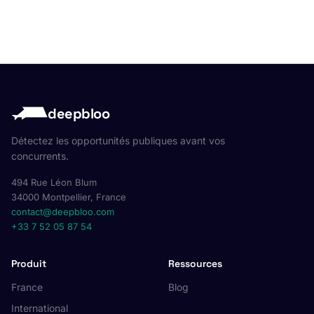
deepbloo
Détectez les opportunités publiques avant vos
concurrents.
494 Rue Léon Blum
34000 Montpellier, France
contact@deepbloo.com
+33 7 52 05 87 54
Produit
Ressources
France
Blog
International