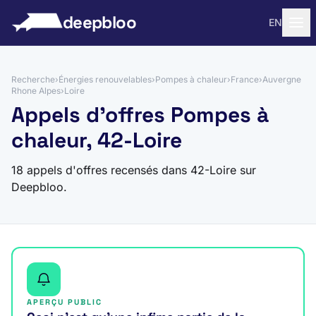
 au contenu
deepbloo
EN
Recherche
›
Énergies renouvelables
›
Pompes à chaleur
›
France
›
Auvergne
Rhone Alpes
›
Loire
Appels d'offres Pompes à
chaleur, 42-Loire
18 appels d'offres recensés dans 42-Loire sur
Deepbloo.
APERÇU PUBLIC