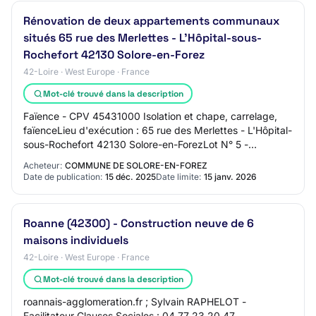
Rénovation de deux appartements communaux
situés 65 rue des Merlettes - L'Hôpital-sous-
Rochefort 42130 Solore-en-Forez
42-Loire · West Europe · France
Mot-clé trouvé dans la description
Faïence - CPV 45431000 Isolation et chape, carrelage,
faïenceLieu d'exécution : 65 rue des Merlettes - L'Hôpital-
sous-Rochefort 42130 Solore-en-ForezLot N° 5 -
Serrurerie Metallerie - CPV 44316500 po…
Acheteur:
COMMUNE DE SOLORE-EN-FOREZ
Date de publication:
15 déc. 2025
Date limite:
15 janv. 2026
Roanne (42300) - Construction neuve de 6
maisons individuels
42-Loire · West Europe · France
Mot-clé trouvé dans la description
roannais-agglomeration.fr ; Sylvain RAPHELOT -
Facilitateur Clauses Sociales : 04 77 23 20 47,