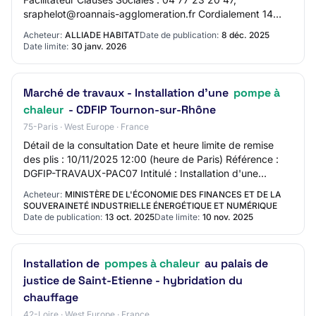
sraphelot@roannais-agglomeration.fr Cordialement 14
janvier 2026 10:33 (heure de Paris) Lire les réponse…
Acheteur:
ALLIADE HABITAT
Date de publication:
8 déc. 2025
Date limite:
30 janv. 2026
Marché de travaux - Installation d'une
pompe à
chaleur
- CDFIP Tournon-sur-Rhône
75-Paris · West Europe · France
Détail de la consultation Date et heure limite de remise
des plis : 10/11/2025 12:00 (heure de Paris) Référence :
DGFIP-TRAVAUX-PAC07 Intitulé : Installation d'une
pompe à chaleur - CDFIP Tournon-sur…
Acheteur:
MINISTÈRE DE L'ÉCONOMIE DES FINANCES ET DE LA
SOUVERAINETÉ INDUSTRIELLE ÉNERGÉTIQUE ET NUMÉRIQUE
Date de publication:
13 oct. 2025
Date limite:
10 nov. 2025
Installation de
pompes à chaleur
au palais de
justice de Saint-Etienne - hybridation du
chauffage
42-Loire · West Europe · France