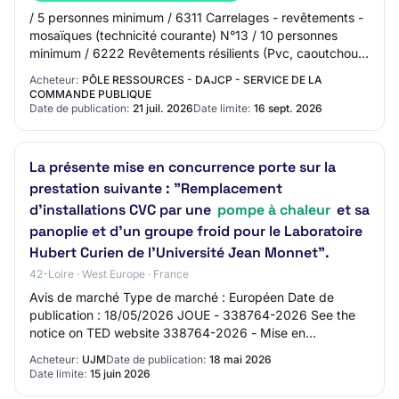
/ 5 personnes minimum / 6311 Carrelages - revêtements -
mosaïques (technicité courante) N°13 / 10 personnes
minimum / 6222 Revêtements résilients (Pvc, caoutchouc,
linoléum et assimilés) (technicité…
Acheteur:
PÔLE RESSOURCES - DAJCP - SERVICE DE LA
COMMANDE PUBLIQUE
Date de publication:
21 juil. 2026
Date limite:
16 sept. 2026
La présente mise en concurrence porte sur la
prestation suivante : "Remplacement
d'installations CVC par une
pompe à chaleur
et sa
panoplie et d'un groupe froid pour le Laboratoire
Hubert Curien de l'Université Jean Monnet".
42-Loire · West Europe · France
Avis de marché Type de marché : Européen Date de
publication : 18/05/2026 JOUE - 338764-2026 See the
notice on TED website 338764-2026 - Mise en
concurrence 338764-2026 338764-2026 - Mise en
Acheteur:
UJM
Date de publication:
18 mai 2026
concurre…
Date limite:
15 juin 2026