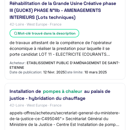
Réhabilitation de la Grande Usine Créative phase
III (GUC#3) PHASE N°IIb - AMENAGEMENTS
INTERIEURS (Lots techniques)
42-Loire · West Europe · France
Mot-clé trouvé dans la description
de travaux attestant de la compétence de l'opérateur
économique à réaliser la prestation pour laquelle il se
porte candidat LOT 11 - ELECTRICITE (COURANTS
FORTS ET COURANTS FAIBLES) Qualifelec LCPT L…
Acheteur:
ETABLISSEMENT PUBLIC D'AMÉNAGEMENT DE SAINT-
ETIENNE
Date de publication:
12 févr. 2025
Date limite:
10 mars 2025
Installation de
pompes à chaleur
au palais de
justice - hybridation du chauffage
42-Loire · West Europe · France
appels-offres/acheteurs/secretariat-general-du-ministere-
de-la-justice-ce-C495046"> Secrétariat Général du
Ministère de la Justice - Centre Est Installation de pompes