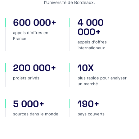
l'Université de Bordeaux.
600 000+
4 000
appels d'offres en France
appels d'offres internatio
000+
appels d'offres en
France
appels d'offres
internationaux
200 000+
10X
projets privés
plus rapide pour analyser
projets privés
plus rapide pour analyser
un marché
5 000+
190+
sources dans le monde
pays couverts
sources dans le monde
pays couverts