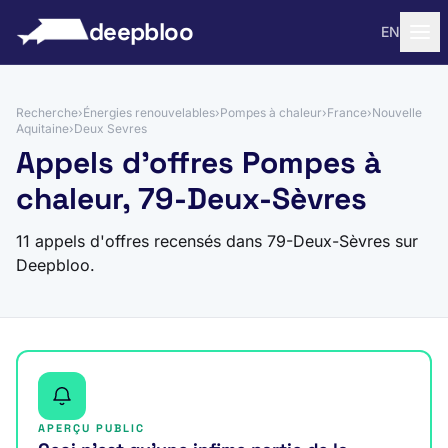
 au contenu
deepbloo
EN
Recherche
›
Énergies renouvelables
›
Pompes à chaleur
›
France
›
Nouvelle
Aquitaine
›
Deux Sevres
Appels d'offres Pompes à
chaleur, 79-Deux-Sèvres
11 appels d'offres recensés dans 79-Deux-Sèvres sur
Deepbloo.
APERÇU PUBLIC