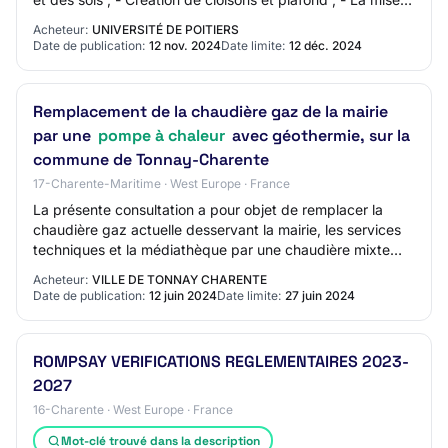
en place d'une pompe à cha…
Acheteur:
UNIVERSITÉ DE POITIERS
Date de publication:
12 nov. 2024
Date limite:
12 déc. 2024
Remplacement de la chaudière gaz de la mairie
par une
pompe à chaleur
avec géothermie, sur la
commune de Tonnay-Charente
17-Charente-Maritime · West Europe · France
La présente consultation a pour objet de remplacer la
chaudière gaz actuelle desservant la mairie, les services
techniques et la médiathèque par une chaudière mixte
gaz-pompe à chaleur avec géothermi…
Acheteur:
VILLE DE TONNAY CHARENTE
Date de publication:
12 juin 2024
Date limite:
27 juin 2024
ROMPSAY VERIFICATIONS REGLEMENTAIRES 2023-
2027
16-Charente · West Europe · France
Mot-clé trouvé dans la description