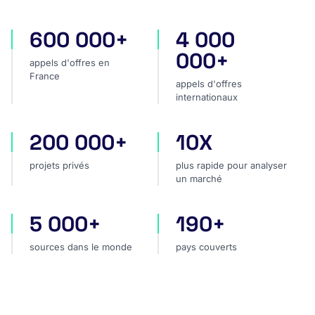
600 000+
4 000
appels d'offres en France
appels d'offres internatio
000+
appels d'offres en
France
appels d'offres
internationaux
200 000+
10X
projets privés
plus rapide pour analyser
projets privés
plus rapide pour analyser
un marché
5 000+
190+
sources dans le monde
pays couverts
sources dans le monde
pays couverts