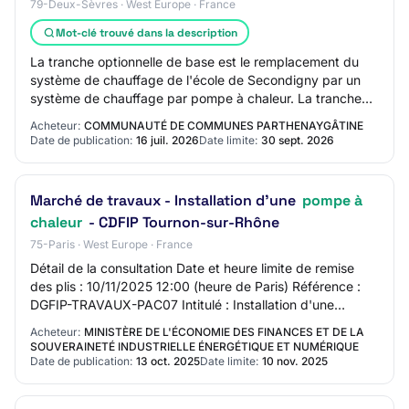
79-Deux-Sèvres · West Europe · France
Mot-clé trouvé dans la description
La tranche optionnelle de base est le remplacement du
système de chauffage de l'école de Secondigny par un
système de chauffage par pompe à chaleur. La tranche
optionnelle variante est le remplacemen…
Acheteur:
COMMUNAUTÉ DE COMMUNES PARTHENAYGÂTINE
Date de publication:
16 juil. 2026
Date limite:
30 sept. 2026
Marché de travaux - Installation d'une
pompe à
chaleur
- CDFIP Tournon-sur-Rhône
75-Paris · West Europe · France
Détail de la consultation Date et heure limite de remise
des plis : 10/11/2025 12:00 (heure de Paris) Référence :
DGFIP-TRAVAUX-PAC07 Intitulé : Installation d'une
pompe à chaleur - CDFIP Tournon-sur…
Acheteur:
MINISTÈRE DE L'ÉCONOMIE DES FINANCES ET DE LA
SOUVERAINETÉ INDUSTRIELLE ÉNERGÉTIQUE ET NUMÉRIQUE
Date de publication:
13 oct. 2025
Date limite:
10 nov. 2025