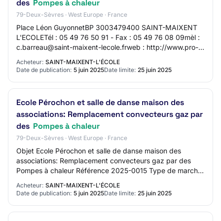
des
Pompes à chaleur
79-Deux-Sèvres · West Europe · France
Place Léon GuyonnetBP 3003479400 SAINT-MAIXENT
L'ECOLETél : 05 49 76 50 91 - Fax : 05 49 76 08 09mèl :
c.barreau@saint-maixent-lecole.frweb : http://www.pro-
marchespublics.comSIRET 21790270900013Grou…
Acheteur:
SAINT-MAIXENT-L'ÉCOLE
Date de publication:
5 juin 2025
Date limite:
25 juin 2025
Ecole Pérochon et salle de danse maison des
associations: Remplacement convecteurs gaz par
des
Pompes à chaleur
79-Deux-Sèvres · West Europe · France
Objet Ecole Pérochon et salle de danse maison des
associations: Remplacement convecteurs gaz par des
Pompes à chaleur Référence 2025-0015 Type de marché
Travaux Mode Procédure adaptée ouverte Techniq…
Acheteur:
SAINT-MAIXENT-L'ÉCOLE
Date de publication:
5 juin 2025
Date limite:
25 juin 2025