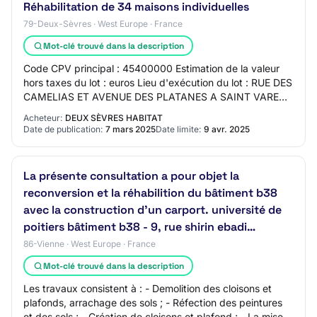
Réhabilitation de 34 maisons individuelles
79-Deux-Sèvres · West Europe · France
Mot-clé trouvé dans la description
Code CPV principal : 45400000 Estimation de la valeur
hors taxes du lot : euros Lieu d'exécution du lot : RUE DES
CAMELIAS ET AVENUE DES PLATANES A SAINT VARENT
(79330) Description du lot : Lot 10: P…
Acheteur:
DEUX SÈVRES HABITAT
Date de publication:
7 mars 2025
Date limite:
9 avr. 2025
La présente consultation a pour objet la
reconversion et la réhabilition du bâtiment b38
avec la construction d'un carport. université de
poitiers bâtiment b38 - 9, rue shirin ebadi…
86-Vienne · West Europe · France
Mot-clé trouvé dans la description
Les travaux consistent à : - Demolition des cloisons et
plafonds, arrachage des sols ; - Réfection des peintures
et des sols ; - Création de cloisons et plafond ; - La mise