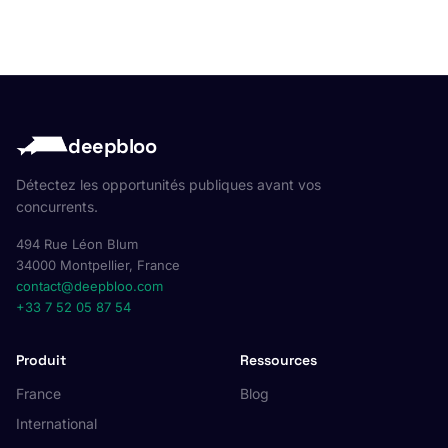
deepbloo
Détectez les opportunités publiques avant vos
concurrents.
494 Rue Léon Blum
34000 Montpellier, France
contact@deepbloo.com
+33 7 52 05 87 54
Produit
Ressources
France
Blog
International