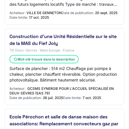
des futurs logements locatifs Type de marché : travaux
Type de procédure : Proc.Adapt. Date limite de…
Acheteur:
VILLE DE GENNETON
Date de publication:
20 sept. 2025
Date limite:
17 oct. 2025
Construction d'une Unité Résidentielle sur le site
de la MAS du Fief Joly
79-Deux-Sèvres · West Europe · France
Mot-clé trouvé dans la description
Surface de plancher : 514 m2 Chauffage par pompe à
chaleur, plancher chauffant réversible. Option production
photovoltaïque. Bâtiment hautement sécurisé.
Acheteur:
GCSMS SYNERGIE POUR L'ACCUEIL SPÉCIALISÉ EN
DEUX-SÈVRES (SAS 79)
Date de publication:
26 juil. 2025
Date limite:
7 oct. 2025
Ecole Pérochon et salle de danse maison des
associations: Remplacement convecteurs gaz par