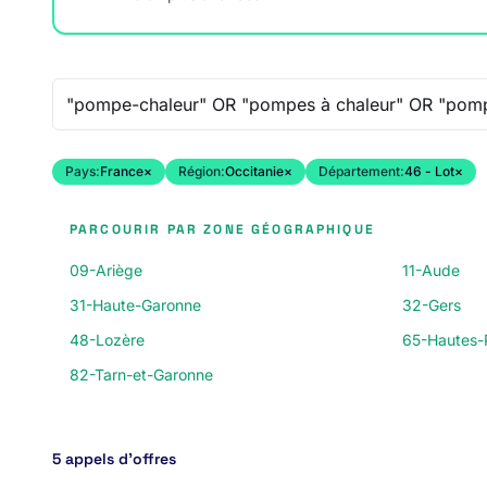
Recherche libre
Pays:
France
×
Région:
Occitanie
×
Département:
46 - Lot
×
PARCOURIR PAR ZONE GÉOGRAPHIQUE
09-Ariège
11-Aude
31-Haute-Garonne
32-Gers
48-Lozère
65-Hautes-
82-Tarn-et-Garonne
5 appels d’offres