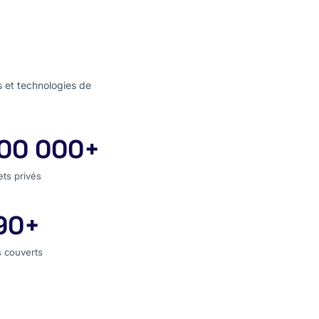
s et technologies de
00 000+
jets privés
ets privés
90+
s couverts
 couverts