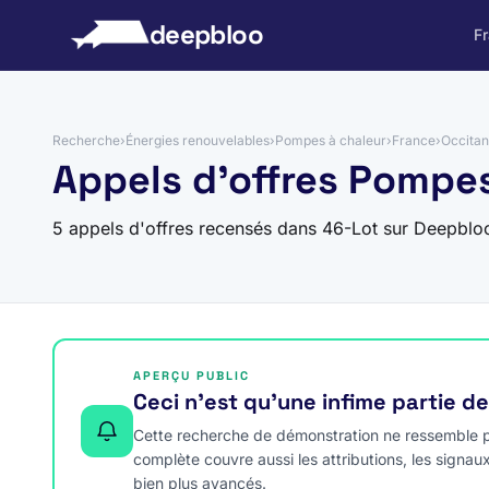
 au contenu
deepbloo
F
Recherche
›
Énergies renouvelables
›
Pompes à chaleur
›
France
›
Occitan
Appels d'offres Pompes
5 appels d'offres recensés dans 46-Lot sur Deepblo
APERÇU PUBLIC
Ceci n’est qu’une infime partie d
Cette recherche de démonstration ne ressemble pa
complète couvre aussi les attributions, les signau
bien plus avancés.