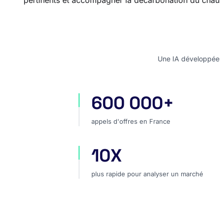
pertinents et accompagner la décarbonation du chauff
Une IA développée e
600 000+
appels d'offres en France
appels d'offres en France
10X
plus rapide pour analyser un marc
plus rapide pour analyser un marché