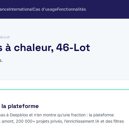
rance
International
Cas d'usage
Fonctionnalités
ie
›
Lot
 à chaleur, 46-Lot
o.
e la plateforme
s à Deepbloo et n’en montre qu’une fraction : la plateforme
x amont, 200 000+ projets privés, l’enrichissement IA et des filtres