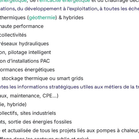
énergétique
, de l’
efficacité énergétique
et du chauffage déc
tions, du développement à l’exploitation, à toutes les échell
othermiques (
géothermie
) & hybrides
 haute performance
collectivités
 réseaux hydrauliques
on, pilotage intelligent
n d’installations PAC
erformances énergétiques
, stockage thermique ou smart grids
es les informations stratégiques utiles aux métiers de la t
avaux, maintenance, CPE…)
ie, hybride)
lectifs, sites industriels
s, sortie des énergies fossiles
 actualisée de tous les projets liés aux pompes à chaleur, a