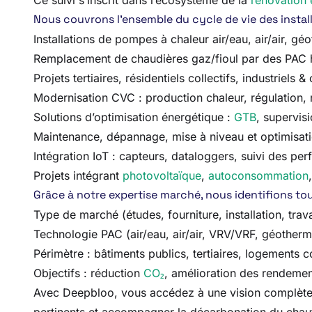
Ce suivi s’inscrit dans l’écosystème de la
rénovation 
Nous couvrons l’ensemble du cycle de vie des installa
Installations de pompes à chaleur air/eau, air/air, gé
Remplacement de chaudières gaz/fioul par des PAC
Projets tertiaires, résidentiels collectifs, industriels & 
Modernisation CVC : production chaleur, régulation,
Solutions d’optimisation énergétique :
GTB
, supervisi
Maintenance, dépannage, mise à niveau et optimisatio
Intégration IoT : capteurs, dataloggers, suivi des p
Projets intégrant
photovoltaïque
,
autoconsommation
Grâce à notre expertise marché, nous identifions tout
Type de marché (études, fourniture, installation, tr
Technologie PAC (air/eau, air/air, VRV/VRF, géotherm
Périmètre : bâtiments publics, tertiaires, logements col
Objectifs : réduction
CO₂
, amélioration des rendement
Avec Deepbloo, vous accédez à une vision complète et