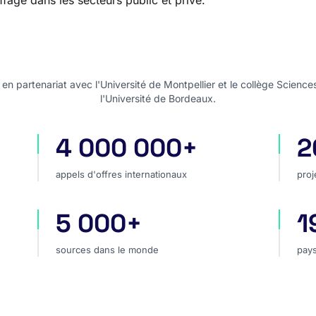
age dans les secteurs public et privé.
n partenariat avec l'Université de Montpellier et le collège Science
l'Université de Bordeaux.
4 000 000+
2
appels d'offres internationaux
pro
appels d'offres internationaux
proj
5 000+
1
hé
sources dans le monde
pay
sources dans le monde
pays