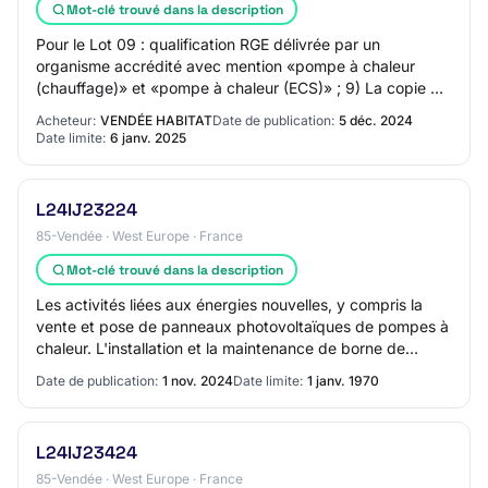
Mot-clé trouvé dans la description
Pour le Lot 09 : qualification RGE délivrée par un
organisme accrédité avec mention «pompe à chaleur
(chauffage)» et «pompe à chaleur (ECS)» ; 9) La copie du
jugement en cas de liquidation judiciaire…
Acheteur:
VENDÉE HABITAT
Date de publication:
5 déc. 2024
Date limite:
6 janv. 2025
L24IJ23224
85-Vendée · West Europe · France
Mot-clé trouvé dans la description
Les activités liées aux énergies nouvelles, y compris la
vente et pose de panneaux photovoltaïques de pompes à
chaleur. L'installation et la maintenance de borne de
recharge électrique. Le négoce de…
Date de publication:
1 nov. 2024
Date limite:
1 janv. 1970
L24IJ23424
85-Vendée · West Europe · France