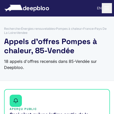
 au contenu
deepbloo
EN
Recherche
›
Énergies renouvelables
›
Pompes à chaleur
›
France
›
Pays De
La Loire
›
Vendee
Appels d'offres Pompes à
chaleur, 85-Vendée
18 appels d'offres recensés dans 85-Vendée sur
Deepbloo.
APERÇU PUBLIC