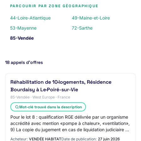
PARCOURIR PAR ZONE GÉOGRAPHIQUE
44-Loire-Atlantique
49-Maine-et-Loire
53-Mayenne
72-Sarthe
85-Vendée
18 appels d’offres
Réhabilitation de 10·logements, Résidence
Bourdaisy à Le·Poiré-sur-Vie
85-Vendée · West Europe · France
Mot-clé trouvé dans la description
Pour le lot 8 : qualification RGE délivrée par un organisme
accrédité avec mention «pompe à chaleur», «ventilation»,
9) La copie du jugement en cas de liquidation judiciaire ou
de redressement judici…
Acheteur:
VENDÉE HABITAT
Date de publication:
27 juin 2026