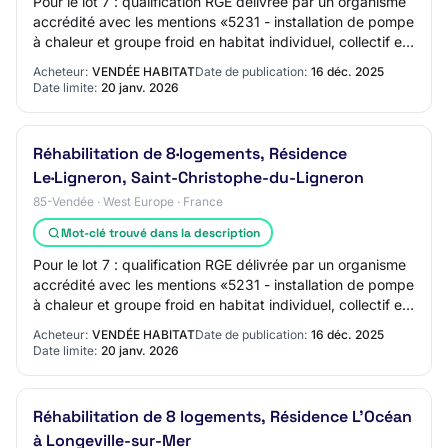
Pour le lot 7 : qualification RGE délivrée par un organisme
accrédité avec les mentions «5231 - installation de pompe
à chaleur et groupe froid en habitat individuel, collectif et
tertiaire inférieur…
Acheteur:
VENDÉE HABITAT
Date de publication:
16 déc. 2025
Date limite:
20 janv. 2026
Réhabilitation de 8·logements, Résidence
Le·Ligneron, Saint-Christophe-du-Ligneron
85-Vendée · West Europe · France
Mot-clé trouvé dans la description
Pour le lot 7 : qualification RGE délivrée par un organisme
accrédité avec les mentions «5231 - installation de pompe
à chaleur et groupe froid en habitat individuel, collectif et
tertiaire inférieur…
Acheteur:
VENDÉE HABITAT
Date de publication:
16 déc. 2025
Date limite:
20 janv. 2026
Réhabilitation de 8 logements, Résidence L'Océan
à Longeville-sur-Mer