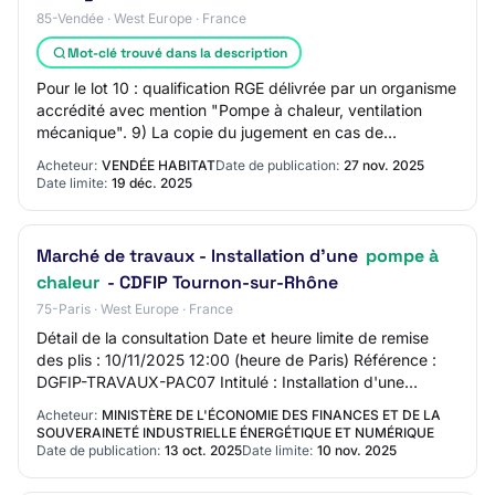
85-Vendée · West Europe · France
Mot-clé trouvé dans la description
Pour le lot 10 : qualification RGE délivrée par un organisme
accrédité avec mention "Pompe à chaleur, ventilation
mécanique". 9) La copie du jugement en cas de
liquidation judiciaire ou de redresseme…
Acheteur:
VENDÉE HABITAT
Date de publication:
27 nov. 2025
Date limite:
19 déc. 2025
Marché de travaux - Installation d'une
pompe à
chaleur
- CDFIP Tournon-sur-Rhône
75-Paris · West Europe · France
Détail de la consultation Date et heure limite de remise
des plis : 10/11/2025 12:00 (heure de Paris) Référence :
DGFIP-TRAVAUX-PAC07 Intitulé : Installation d'une
pompe à chaleur - CDFIP Tournon-sur…
Acheteur:
MINISTÈRE DE L'ÉCONOMIE DES FINANCES ET DE LA
SOUVERAINETÉ INDUSTRIELLE ÉNERGÉTIQUE ET NUMÉRIQUE
Date de publication:
13 oct. 2025
Date limite:
10 nov. 2025