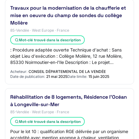
Travaux pour la modernisation de la chaufferie et
mise en oeuvre du champ de sondes du collège
Molière
85-Vendée · West Europe · France
Mot-clé trouvé dans la description
: Procédure adaptée ouverte Technique d'achat : Sans
objet Lieu d'exécution : Collège Molière, 12 rue Molière,
85330 Noirmoutier-en-l'Ile Description : Le projet
comprendra l'exécution du champ de so…
Acheteur:
CONSEIL DÉPARTEMENTAL DE LA VENDÉE
Date de publication:
21 mai 2025
Date limite:
15 juin 2025
Réhabilitation de 8 logements, Résidence l'Océan
à Longeville-sur-Mer
85-Vendée · West Europe · France
Mot-clé trouvé dans la description
Pour le lot 10 : qualification RGE délivrée par un organisme
accrédité avec mention «pompe à chaleur, ventilation