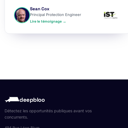
Sean Cox
Principal Protection Engineer
Lire le témoignage →
deepbloo
Détectez les opportunités publiques avant vos
concurrents.
494 Rue Léon Blum