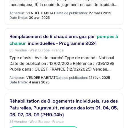
mécanique», 9) la copie du jugement en cas de liquidation
judiciaire ou de redresseme…
Acheteur:
VENDÉE HABITAT
Date de publication:
27 mars 2025
Date limite:
30 avr. 2025
Remplacement de 9 chaudières gaz par
pompes à
chaleur
individuelles - Programme 2024
85-Vendée · West Europe · France
Type d'avis : Avis de marché Type de marché : National
Date de publication : 12/02/2025 Référence : 73951298
Publié dans : OUEST-FRANCE (12/02/2025) Vendée
Habitat Remplacement de 9 chaudières gaz pa…
Acheteur:
VENDÉE HABITAT
Date de publication:
12 févr. 2025
Date limite:
4 mars 2025
Réhabilitation de 8 logements individuels, rue des
Paturelles, Puyravault, relance des lots 01, 04, 05,
06, 07, 08, 09 (2119.04b)
85-Vendée · West Europe · France