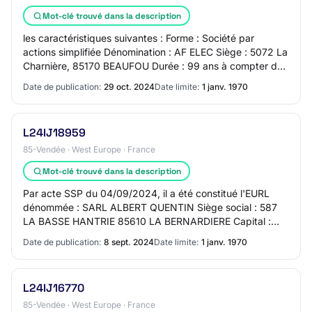
Mot-clé trouvé dans la description
les caractéristiques suivantes : Forme : Société par
actions simplifiée Dénomination : AF ELEC Siège : 5072 La
Charnière, 85170 BEAUFOU Durée : 99 ans à compter de
son immatriculation au Registre du…
Date de publication:
29 oct. 2024
Date limite:
1 janv. 1970
L24IJ18959
85-Vendée · West Europe · France
Mot-clé trouvé dans la description
Par acte SSP du 04/09/2024, il a été constitué l'EURL
dénommée : SARL ALBERT QUENTIN Siège social : 587
LA BASSE HANTRIE 85610 LA BERNARDIERE Capital :
5.000,00 € Objet : Tous travaux d'installation…
Date de publication:
8 sept. 2024
Date limite:
1 janv. 1970
L24IJ16770
85-Vendée · West Europe · France