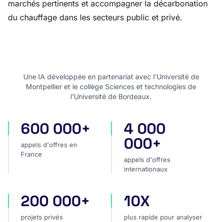
marchés pertinents et accompagner la décarbonation
du chauffage dans les secteurs public et privé.
Une IA développée en partenariat avec l'Université de
Montpellier et le collège Sciences et technologies de
l'Université de Bordeaux.
600 000+
4 000
appels d'offres en France
appels d'offres internatio
000+
appels d'offres en
France
appels d'offres
internationaux
200 000+
10X
projets privés
plus rapide pour analyser
projets privés
plus rapide pour analyser