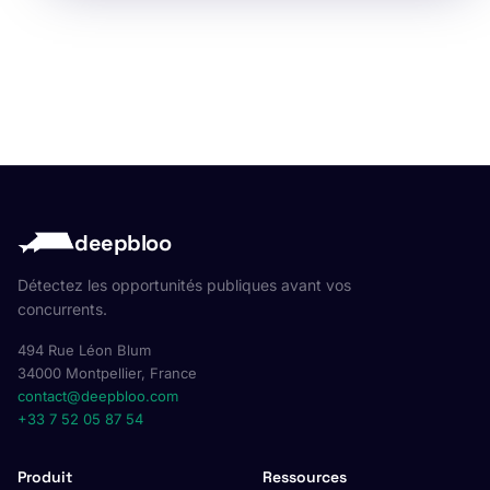
deepbloo
Détectez les opportunités publiques avant vos
concurrents.
494 Rue Léon Blum
34000 Montpellier, France
contact@deepbloo.com
+33 7 52 05 87 54
Produit
Ressources