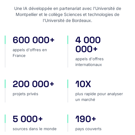
Une IA développée en partenariat avec l'Université de
Montpellier et le collège Sciences et technologies de
l'Université de Bordeaux.
600 000+
4 000
appels d'offres en France
appels d'offres internatio
000+
appels d'offres en
France
appels d'offres
internationaux
200 000+
10X
projets privés
plus rapide pour analyser
projets privés
plus rapide pour analyser
un marché
5 000+
190+
sources dans le monde
pays couverts
sources dans le monde
pays couverts