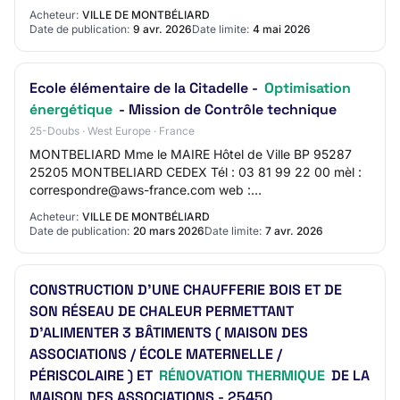
https://www.montbeliard.fr SIRET 21250388200012
Acheteur:
VILLE DE MONTBÉLIARD
Groupement de com…
Date de publication:
9 avr. 2026
Date limite:
4 mai 2026
Ecole élémentaire de la Citadelle -
Optimisation
énergétique
- Mission de Contrôle technique
25-Doubs · West Europe · France
MONTBELIARD Mme le MAIRE Hôtel de Ville BP 95287
25205 MONTBELIARD CEDEX Tél : 03 81 99 22 00 mèl :
correspondre@aws-france.com web :
https://www.montbeliard.fr SIRET 21250388200012
Acheteur:
VILLE DE MONTBÉLIARD
Groupement de com…
Date de publication:
20 mars 2026
Date limite:
7 avr. 2026
CONSTRUCTION D'UNE CHAUFFERIE BOIS ET DE
SON RÉSEAU DE CHALEUR PERMETTANT
D'ALIMENTER 3 BÂTIMENTS ( MAISON DES
ASSOCIATIONS / ÉCOLE MATERNELLE /
PÉRISCOLAIRE ) ET
RÉNOVATION THERMIQUE
DE LA
MAISON DES ASSOCIATIONS - 25450