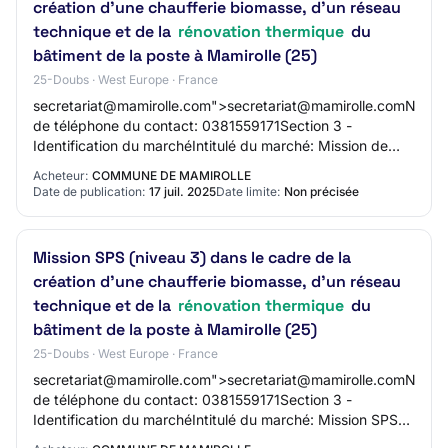
création d'une chaufferie biomasse, d'un réseau
technique et de la
rénovation thermique
du
bâtiment de la poste à Mamirolle (25)
25-Doubs · West Europe · France
secretariat@mamirolle.com">secretariat@mamirolle.comNumé
de téléphone du contact: 0381559171Section 3 -
Identification du marchéIntitulé du marché: Mission de
contrôle technique dans le cadre de la…
Acheteur:
COMMUNE DE MAMIROLLE
Date de publication:
17 juil. 2025
Date limite:
Non précisée
Mission SPS (niveau 3) dans le cadre de la
création d'une chaufferie biomasse, d'un réseau
technique et de la
rénovation thermique
du
bâtiment de la poste à Mamirolle (25)
25-Doubs · West Europe · France
secretariat@mamirolle.com">secretariat@mamirolle.comNumé
de téléphone du contact: 0381559171Section 3 -
Identification du marchéIntitulé du marché: Mission SPS
(niveau 3) dans le cadre de la créati…