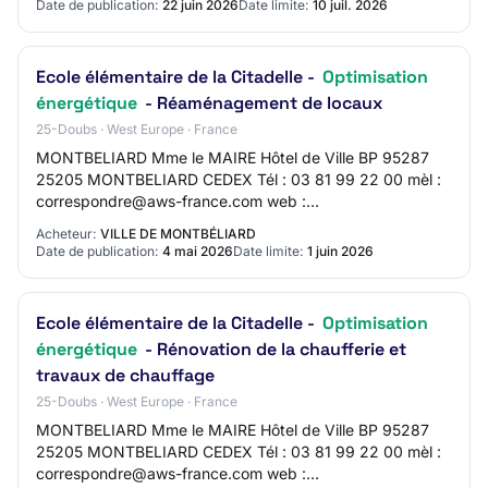
Date de publication:
22 juin 2026
Date limite:
10 juil. 2026
Ecole élémentaire de la Citadelle -
Optimisation
énergétique
- Réaménagement de locaux
25-Doubs · West Europe · France
MONTBELIARD Mme le MAIRE Hôtel de Ville BP 95287
25205 MONTBELIARD CEDEX Tél : 03 81 99 22 00 mèl :
correspondre@aws-france.com web :
https://www.montbeliard.fr SIRET 21250388200012
Acheteur:
VILLE DE MONTBÉLIARD
Groupement de com…
Date de publication:
4 mai 2026
Date limite:
1 juin 2026
Ecole élémentaire de la Citadelle -
Optimisation
énergétique
- Rénovation de la chaufferie et
travaux de chauffage
25-Doubs · West Europe · France
MONTBELIARD Mme le MAIRE Hôtel de Ville BP 95287
25205 MONTBELIARD CEDEX Tél : 03 81 99 22 00 mèl :
correspondre@aws-france.com web :