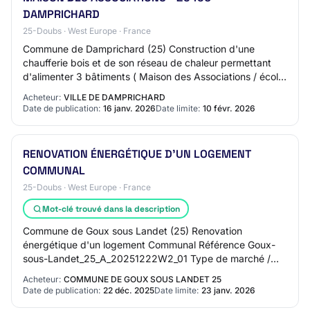
DAMPRICHARD
25-Doubs · West Europe · France
Commune de Damprichard (25) Construction d'une
chaufferie bois et de son réseau de chaleur permettant
d'alimenter 3 bâtiments ( Maison des Associations / école
maternelle / périscolaire ) et rénovati…
Acheteur:
VILLE DE DAMPRICHARD
Date de publication:
16 janv. 2026
Date limite:
10 févr. 2026
RENOVATION ÉNERGÉTIQUE D'UN LOGEMENT
COMMUNAL
25-Doubs · West Europe · France
Mot-clé trouvé dans la description
Commune de Goux sous Landet (25) Renovation
énergétique d'un logement Communal Référence Goux-
sous-Landet_25_A_20251222W2_01 Type de marché /
Type de prestation Public (CT et organismes assimilés) /…
Acheteur:
COMMUNE DE GOUX SOUS LANDET 25
Date de publication:
22 déc. 2025
Date limite:
23 janv. 2026