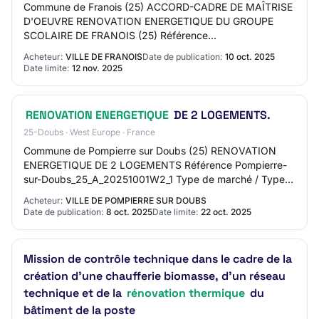
Commune de Franois (25) ACCORD-CADRE DE MAÎTRISE
D'OEUVRE RENOVATION ENERGETIQUE DU GROUPE
SCOLAIRE DE FRANOIS (25) Référence
Franois_25_20251010W2_01 Type de marché / Type de
Acheteur:
VILLE DE FRANOIS
Date de publication:
10 oct. 2025
prestation Public (CT e…
Date limite:
12 nov. 2025
RENOVATION ENERGETIQUE
DE 2 LOGEMENTS.
25-Doubs · West Europe · France
Commune de Pompierre sur Doubs (25) RENOVATION
ENERGETIQUE DE 2 LOGEMENTS Référence Pompierre-
sur-Doubs_25_A_20251001W2_1 Type de marché / Type
de prestation Public (CT et organismes assimilés) / Tra…
Acheteur:
VILLE DE POMPIERRE SUR DOUBS
Date de publication:
8 oct. 2025
Date limite:
22 oct. 2025
Mission de contrôle technique dans le cadre de la
création d'une chaufferie biomasse, d'un réseau
technique et de la
rénovation thermique
du
bâtiment de la poste