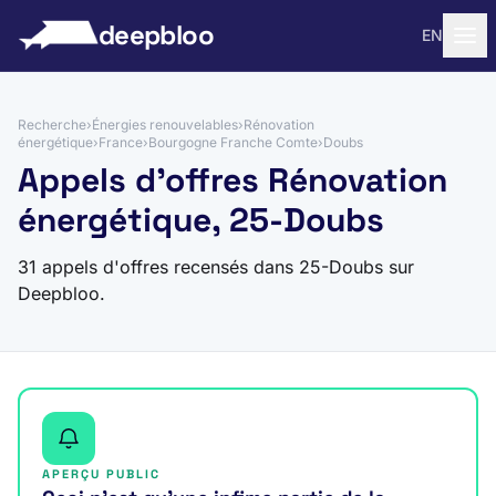
 au contenu
deepbloo
EN
Recherche
›
Énergies renouvelables
›
Rénovation
énergétique
›
France
›
Bourgogne Franche Comte
›
Doubs
Appels d'offres Rénovation
énergétique, 25-Doubs
31 appels d'offres recensés dans 25-Doubs sur
Deepbloo.
APERÇU PUBLIC