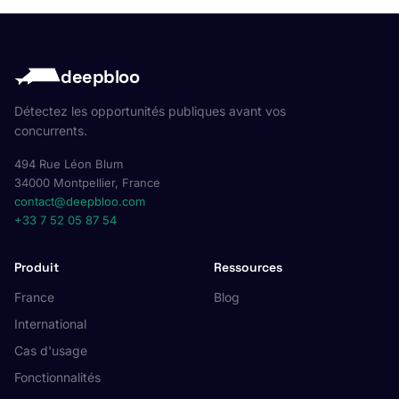
deepbloo
Détectez les opportunités publiques avant vos
concurrents.
494 Rue Léon Blum
34000 Montpellier, France
contact@deepbloo.com
+33 7 52 05 87 54
Produit
Ressources
France
Blog
International
Cas d'usage
Fonctionnalités