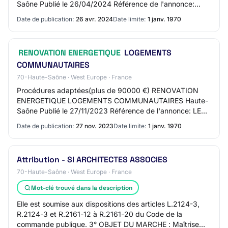
Saône Publié le 26/04/2024 Référence de l'annonce:
LER-411356400 Commune de VILLERS LES LUXEUI…
Date de publication:
26 avr. 2024
Date limite:
1 janv. 1970
RENOVATION ENERGETIQUE
LOGEMENTS
COMMUNAUTAIRES
70-Haute-Saône · West Europe · France
Procédures adaptées(plus de 90000 €) RENOVATION
ENERGETIQUE LOGEMENTS COMMUNAUTAIRES Haute-
Saône Publié le 27/11/2023 Référence de l'annonce: LER-
378714900 Communauté de Commune des Hauts du Val
Date de publication:
27 nov. 2023
Date limite:
1 janv. 1970
de S…
Attribution - SI ARCHITECTES ASSOCIES
70-Haute-Saône · West Europe · France
Mot-clé trouvé dans la description
Elle est soumise aux dispositions des articles L.2124-3,
R.2124-3 et R.2161-12 à R.2161-20 du Code de la
commande publique. 3° OBJET DU MARCHE : Maîtrise