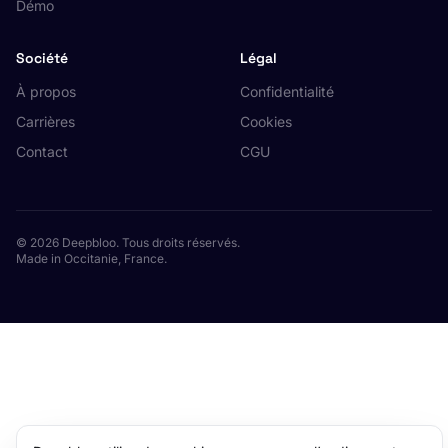
Démo
Société
Légal
À propos
Confidentialité
Carrières
Cookies
Contact
CGU
© 2026 Deepbloo. Tous droits réservés.
Made in Occitanie, France.