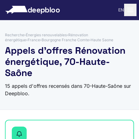
 au contenu
deepbloo
EN
Recherche
›
Énergies renouvelables
›
Rénovation
énergétique
›
France
›
Bourgogne Franche Comte
›
Haute Saone
Appels d'offres Rénovation
énergétique, 70-Haute-
Saône
15 appels d'offres recensés dans 70-Haute-Saône sur
Deepbloo.