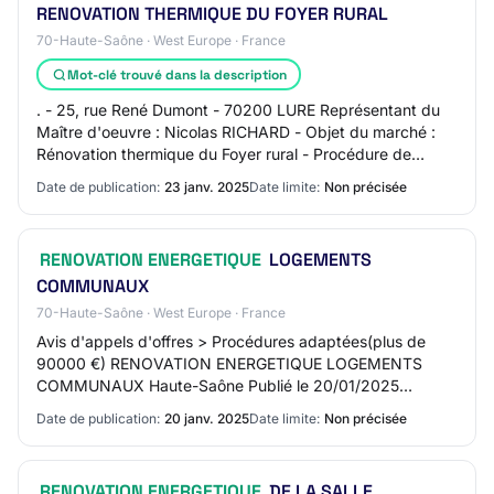
RENOVATION THERMIQUE DU FOYER RURAL
70-Haute-Saône · West Europe · France
Mot-clé trouvé dans la description
. - 25, rue René Dumont - 70200 LURE Représentant du
Maître d'oeuvre : Nicolas RICHARD - Objet du marché :
Rénovation thermique du Foyer rural - Procédure de
passation : Procédure adaptée définie aux…
Date de publication:
23 janv. 2025
Date limite:
Non précisée
RENOVATION ENERGETIQUE
LOGEMENTS
COMMUNAUX
70-Haute-Saône · West Europe · France
Avis d'appels d'offres > Procédures adaptées(plus de
90000 €) RENOVATION ENERGETIQUE LOGEMENTS
COMMUNAUX Haute-Saône Publié le 20/01/2025
Référence de l'annonce: LER-444228900 COMMUNE DE
Date de publication:
20 janv. 2025
Date limite:
Non précisée
FOUCHECOURT…
RENOVATION ENERGETIQUE
DE LA SALLE