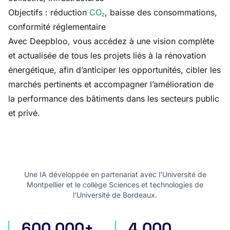
Objectifs : réduction
CO₂
, baisse des consommations,
conformité réglementaire
Avec Deepbloo, vous accédez à une vision complète
et actualisée de tous les projets liés à la rénovation
énergétique, afin d’anticiper les opportunités, cibler les
marchés pertinents et accompagner l’amélioration de
la performance des bâtiments dans les secteurs public
et privé.
Une IA développée en partenariat avec l'Université de
Montpellier et le collège Sciences et technologies de
l'Université de Bordeaux.
600 000+
4 000
appels d'offres en France
appels d'offres internatio