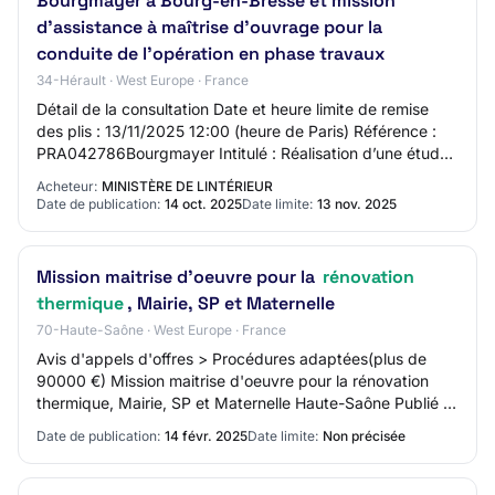
Bourgmayer à Bourg-en-Bresse et mission
d’assistance à maîtrise d’ouvrage pour la
conduite de l’opération en phase travaux
34-Hérault · West Europe · France
Détail de la consultation Date et heure limite de remise
des plis : 13/11/2025 12:00 (heure de Paris) Référence :
PRA042786Bourgmayer Intitulé : Réalisation d’une étude
sur la rénovation thermique, é…
Acheteur:
MINISTÈRE DE LINTÉRIEUR
Date de publication:
14 oct. 2025
Date limite:
13 nov. 2025
Mission maitrise d'oeuvre pour la
rénovation
thermique
, Mairie, SP et Maternelle
70-Haute-Saône · West Europe · France
Avis d'appels d'offres > Procédures adaptées(plus de
90000 €) Mission maitrise d'oeuvre pour la rénovation
thermique, Mairie, SP et Maternelle Haute-Saône Publié le
14/02/2025 Référence de l'annonce:…
Date de publication:
14 févr. 2025
Date limite:
Non précisée