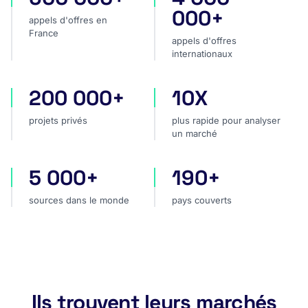
000+
appels d'offres en
France
appels d'offres
internationaux
200 000+
10X
projets privés
plus rapide pour analyser
projets privés
plus rapide pour analyser
un marché
5 000+
190+
sources dans le monde
pays couverts
sources dans le monde
pays couverts
Ils trouvent leurs marchés