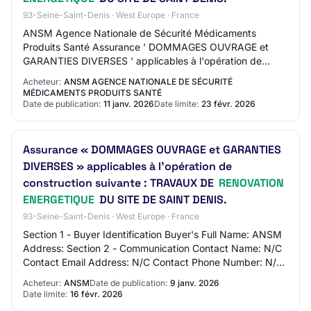
93-Seine-Saint-Denis · West Europe · France
ANSM Agence Nationale de Sécurité Médicaments
Produits Santé Assurance ' DOMMAGES OUVRAGE et
GARANTIES DIVERSES ' applicables à l'opération de
construction suivante : TRAVAUX DE RENOVATION
Acheteur:
ANSM AGENCE NATIONALE DE SÉCURITÉ
ENERGETIQU…
MÉDICAMENTS PRODUITS SANTÉ
Date de publication:
11 janv. 2026
Date limite:
23 févr. 2026
Assurance « DOMMAGES OUVRAGE et GARANTIES
DIVERSES » applicables à l’opération de
construction suivante : TRAVAUX DE
RENOVATION
ENERGETIQUE
DU SITE DE SAINT DENIS.
93-Seine-Saint-Denis · West Europe · France
Section 1 - Buyer Identification Buyer's Full Name: ANSM
Address: Section 2 - Communication Contact Name: N/C
Contact Email Address: N/C Contact Phone Number: N/C
Section 3 - Market Identification Ma…
Acheteur:
ANSM
Date de publication:
9 janv. 2026
Date limite:
16 févr. 2026