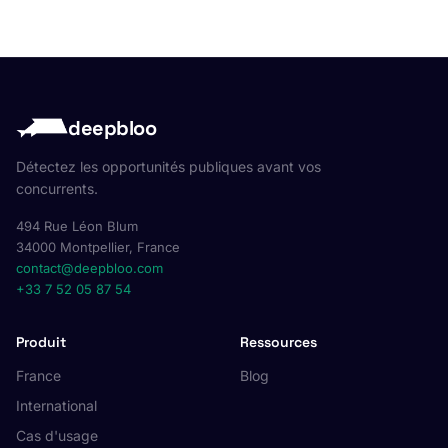
deepbloo
Détectez les opportunités publiques avant vos
concurrents.
494 Rue Léon Blum
34000 Montpellier, France
contact@deepbloo.com
+33 7 52 05 87 54
Produit
Ressources
France
Blog
International
Cas d'usage