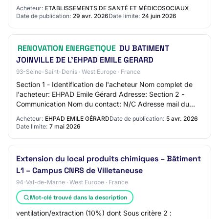
sur les missions de maîtrise…
Acheteur:
ETABLISSEMENTS DE SANTÉ ET MÉDICOSOCIAUX
Date de publication:
29 avr. 2026
Date limite:
24 juin 2026
RENOVATION ENERGETIQUE
DU BATIMENT
JOINVILLE DE L’EHPAD EMILE GERARD
93-Seine-Saint-Denis · West Europe · France
Section 1 - Identification de l'acheteur Nom complet de
l'acheteur: EHPAD Emile Gérard Adresse: Section 2 -
Communication Nom du contact: N/C Adresse mail du
contact: N/C Numéro de téléphone du conta…
Acheteur:
EHPAD EMILE GÉRARD
Date de publication:
5 avr. 2026
Date limite:
7 mai 2026
Extension du local produits chimiques – Bâtiment
L1 – Campus CNRS de Villetaneuse
94-Val-de-Marne · West Europe · France
Mot-clé trouvé dans la description
ventilation/extraction (10%) dont Sous critère 2 :