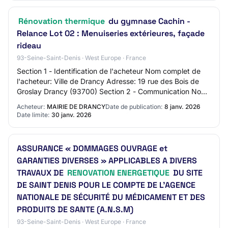
Rénovation thermique
du gymnase Cachin -
Relance Lot 02 : Menuiseries extérieures, façade
rideau
93-Seine-Saint-Denis · West Europe · France
Section 1 - Identification de l'acheteur Nom complet de
l'acheteur: Ville de Drancy Adresse: 19 rue des Bois de
Groslay Drancy (93700) Section 2 - Communication Nom
du contact: Service marchés public…
Acheteur:
MAIRIE DE DRANCY
Date de publication:
8 janv. 2026
Date limite:
30 janv. 2026
ASSURANCE « DOMMAGES OUVRAGE et
GARANTIES DIVERSES » APPLICABLES A DIVERS
TRAVAUX DE
RENOVATION ENERGETIQUE
DU SITE
DE SAINT DENIS POUR LE COMPTE DE L’AGENCE
NATIONALE DE SÉCURITÉ DU MÉDICAMENT ET DES
PRODUITS DE SANTE (A.N.S.M)
93-Seine-Saint-Denis · West Europe · France