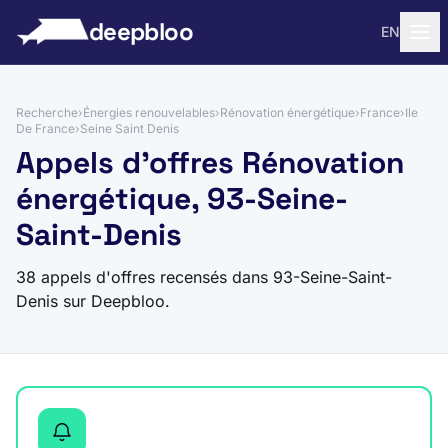
 au contenu
deepbloo
EN
Recherche
›
Énergies renouvelables
›
Rénovation énergétique
›
France
›
Ile
De France
›
Seine Saint Denis
Appels d'offres Rénovation
énergétique, 93-Seine-
Saint-Denis
38 appels d'offres recensés dans 93-Seine-Saint-
Denis sur Deepbloo.