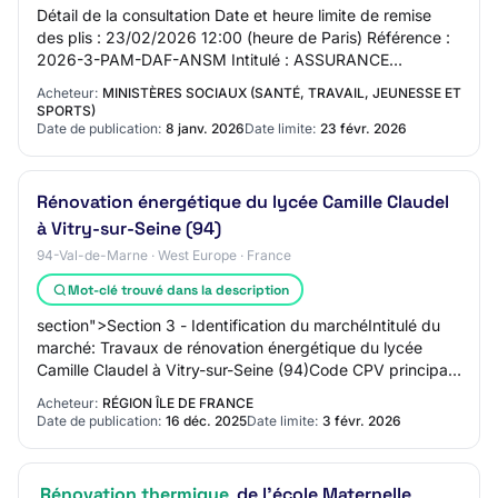
Détail de la consultation Date et heure limite de remise
des plis : 23/02/2026 12:00 (heure de Paris) Référence :
2026-3-PAM-DAF-ANSM Intitulé : ASSURANCE
«DOMMAGES OUVRAGE et GARANTIES DIVERSES » AP…
Acheteur:
MINISTÈRES SOCIAUX (SANTÉ, TRAVAIL, JEUNESSE ET
SPORTS)
Date de publication:
8 janv. 2026
Date limite:
23 févr. 2026
Rénovation énergétique du lycée Camille Claudel
à Vitry-sur-Seine (94)
94-Val-de-Marne · West Europe · France
Mot-clé trouvé dans la description
section">Section 3 - Identification du marchéIntitulé du
marché: Travaux de rénovation énergétique du lycée
Camille Claudel à Vitry-sur-Seine (94)Code CPV principal
- Descripteur principal: Type de m…
Acheteur:
RÉGION ÎLE DE FRANCE
Date de publication:
16 déc. 2025
Date limite:
3 févr. 2026
Rénovation thermique
de l'école Maternelle