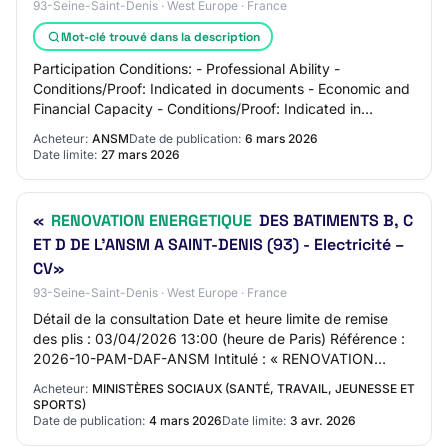
93-Seine-Saint-Denis · West Europe · France
Mot-clé trouvé dans la description
Participation Conditions: - Professional Ability -
Conditions/Proof: Indicated in documents - Economic and
Financial Capacity - Conditions/Proof: Indicated in
documents - Technical and Professional C…
Acheteur:
ANSM
Date de publication:
6 mars 2026
Date limite:
27 mars 2026
«
RENOVATION ENERGETIQUE
DES BATIMENTS B, C
ET D DE L'ANSM A SAINT-DENIS (93) - Electricité –
CV»
93-Seine-Saint-Denis · West Europe · France
Détail de la consultation Date et heure limite de remise
des plis : 03/04/2026 13:00 (heure de Paris) Référence :
2026-10-PAM-DAF-ANSM Intitulé : « RENOVATION
ENERGETIQUE DES BATIMENTS B, C ET D DE L…
Acheteur:
MINISTÈRES SOCIAUX (SANTÉ, TRAVAIL, JEUNESSE ET
SPORTS)
Date de publication:
4 mars 2026
Date limite:
3 avr. 2026