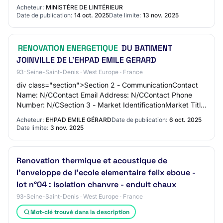
sur la rénovation thermique, é…
Acheteur:
MINISTÈRE DE LINTÉRIEUR
Date de publication:
14 oct. 2025
Date limite:
13 nov. 2025
RENOVATION ENERGETIQUE
DU BATIMENT
JOINVILLE DE L’EHPAD EMILE GERARD
93-Seine-Saint-Denis · West Europe · France
div class="section">Section 2 - CommunicationContact
Name: N/CContact Email Address: N/CContact Phone
Number: N/CSection 3 - Market IdentificationMarket Title:
TRAVAUX DE RENOVATION ENERGETIQUE
Acheteur:
EHPAD EMILE GÉRARD
Date de publication:
6 oct. 2025
Date limite:
3 nov. 2025
Renovation thermique et acoustique de
l'enveloppe de l'ecole elementaire felix eboue -
lot n°04 : isolation chanvre - enduit chaux
93-Seine-Saint-Denis · West Europe · France
Mot-clé trouvé dans la description