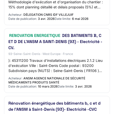
Méthodologie d'exécution et d'organisation du chantier :
15% dont planning détaillé et délais proposés (5%) et
Moyens huamins et matériels affcetés…
Acheteur:
DÉLEGATION CNRS IDF VILLEJUIF
Date de publication:
3 avr. 2026
Date limite:
6 mai 2026
RENOVATION ENERGETIQUE
DES BATIMENTS B, C
ET D DE L'ANSM A SAINT-DENIS (93) - Electricité -
CV.
93-Seine-Saint-Denis · West Europe · France
): 45311200 Travaux d'installations électriques 2.1.2 Lieu
d'exécution Ville : Saint-Denis Code postal : 93200
Subdivision pays (NUTS) : Seine-Saint-Denis ( FR106 )
Pays : France 2.1.4 Informations g…
Acheteur:
ANSM AGENCE NATIONALE DE SÉCURITÉ
MÉDICAMENTS PRODUITS SANTÉ
Date de publication:
10 mars 2026
Date limite:
3 avr. 2026
Rénovation énergétique des bâtiments b, c et d
de l'ANSM à Saint-Denis (93)- Electricité -CVC