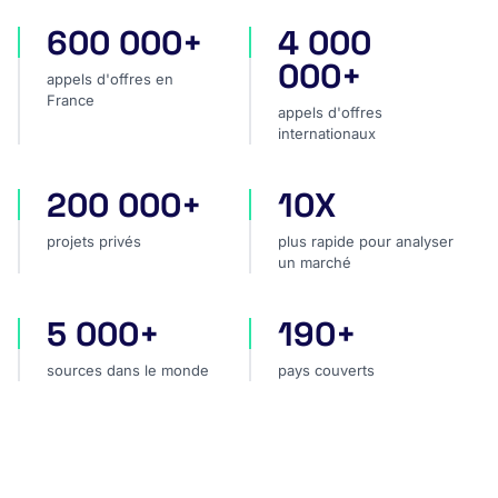
600 000+
4 000
appels d'offres en France
appels d'offres internatio
000+
appels d'offres en
France
appels d'offres
internationaux
200 000+
10X
projets privés
plus rapide pour analyser
projets privés
plus rapide pour analyser
un marché
5 000+
190+
sources dans le monde
pays couverts
sources dans le monde
pays couverts