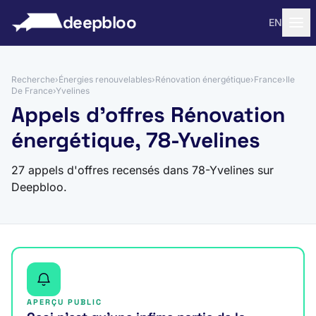
 au contenu
deepbloo
EN
Recherche
›
Énergies renouvelables
›
Rénovation énergétique
›
France
›
Ile
De France
›
Yvelines
Appels d'offres Rénovation
énergétique, 78-Yvelines
27 appels d'offres recensés dans 78-Yvelines sur
Deepbloo.
APERÇU PUBLIC