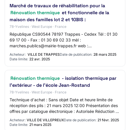
Marché de travaux de réhabilitation pour la
Rénovation thermique
et fonctionnelle de la
maison des familles lot 2 et 10BIS :
78-Yvelines · West Europe · France
République CS90544 78197 Trappes - Cedex Tél : 01 30
69 17 00 - Fax : 01 30 69 02 33 mèl :
marches.publics@mairie-trappes.fr web :
http://www.trappes.fr SIRET 21780621500547
Acheteur:
VILLE DE TRAPPES
Date de publication:
28 mars 2025
Groupement de commandes :…
Date limite:
22 avr. 2025
Rénovation thermique
- isolation thermique par
l'extérieur - de l'école Jean-Rostand
78-Yvelines · West Europe · France
Technique d'achat : Sans objet Date et heure limite de
réception des plis : 21 mars 2025 12:00 Présentation des
offres par catalogue électronique : Autorisée Réduction du
nombre de candidats : Non Po…
Acheteur:
VILLE DE VILLEPREUX
Date de publication:
21 févr. 2025
Date limite:
21 mars 2025