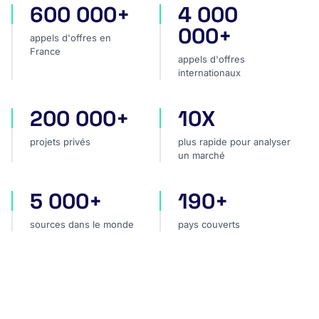
600 000+
4 000
appels d'offres en France
appels d'offres internatio
000+
appels d'offres en
France
appels d'offres
internationaux
200 000+
10X
projets privés
plus rapide pour analyser
projets privés
plus rapide pour analyser
un marché
5 000+
190+
sources dans le monde
pays couverts
sources dans le monde
pays couverts