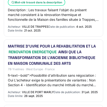
Mot-clé trouvé dans la description
Description : Les travaux faisant l'objet du présent
marché consistent à la rénovation thermique et
fonctionnelle de la Maison des familles située à Trappes,
ceux-ci comprenant les axes suivants : -…
Acheteur:
VILLE DE TRAPPES
Date de publication:
4 oct. 2025
Date limite:
21 oct. 2025
MAITRISE D'UVRE POUR LA REHABILITATION ET LA
RENOVATION ENERGETIQUE
AINSI QUE LA
TRANSFORMATION DE L'ANCIENNE BIBLIOTHEQUE
EN MAISON COMMUNALE DES ARTS
78-Yvelines · West Europe · France
fr-text--bold">Possibilité d'attribution sans négociation :
Oui L'acheteur exige la présentations de variantes : Non
Section 4 - Identification du marché Intitulé du marché
:&nbsp;MAITRISE D'ŒUVRE PO…
Acheteur:
VILLE DE PORT MARLY
Date de publication:
31 juil. 2025
Date limite:
26 sept. 2025