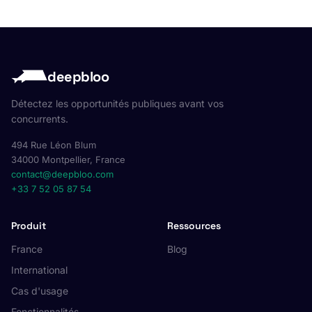
deepbloo
Détectez les opportunités publiques avant vos
concurrents.
494 Rue Léon Blum
34000 Montpellier, France
contact@deepbloo.com
+33 7 52 05 87 54
Produit
Ressources
France
Blog
International
Cas d'usage
Fonctionnalités