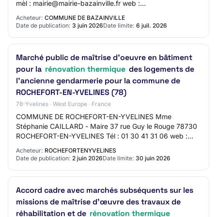
mèl : mairie@mairie-bazainville.fr web :
https://www.marches-publics.info/ SIRET
Acheteur:
COMMUNE DE BAZAINVILLE
21780048100012 Prin…
Date de publication:
3 juin 2026
Date limite:
6 juil. 2026
Marché public de maîtrise d'oeuvre en bâtiment
pour la
rénovation thermique
des logements de
l'ancienne gendarmerie pour la commune de
ROCHEFORT-EN-YVELINES (78)
78-Yvelines · West Europe · France
COMMUNE DE ROCHEFORT-EN-YVELINES Mme
Stéphanie CAILLARD - Maire 37 rue Guy le Rouge 78730
ROCHEFORT-EN-YVELINES Tél : 01 30 41 31 06 web :
http://www.marches-publics.info/ SIRET
Acheteur:
ROCHEFORTENYVELINES
21780522500018 Princi…
Date de publication:
2 juin 2026
Date limite:
30 juin 2026
Accord cadre avec marchés subséquents sur les
missions de maîtrise d’œuvre des travaux de
réhabilitation et de
rénovation thermique