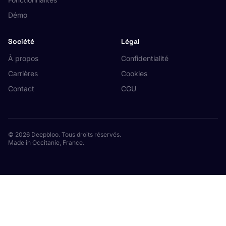
Démo
Société
Légal
À propos
Confidentialité
Carrières
Cookies
Contact
CGU
© 2026 Deepbloo. Tous droits réservés.
Made in Occitanie, France.