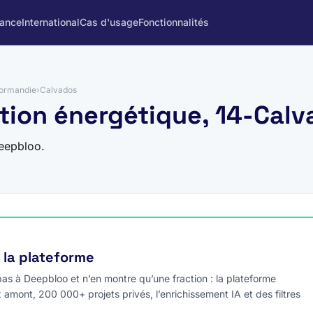
rance
International
Cas d'usage
Fonctionnalités
ormandie
›
Calvados
tion énergétique, 14-Cal
eepbloo.
e la plateforme
s à Deepbloo et n’en montre qu’une fraction : la plateforme
x amont, 200 000+ projets privés, l’enrichissement IA et des filtres