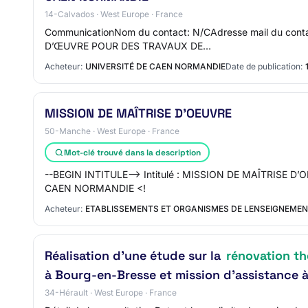
14-Calvados · West Europe · France
CommunicationNom du contact: N/CAdresse mail du contac
D’ŒUVRE POUR DES TRAVAUX DE…
Acheteur:
UNIVERSITÉ DE CAEN NORMANDIE
Date de publication:
MISSION DE MAÎTRISE D’OEUVRE
50-Manche · West Europe · France
Mot-clé trouvé dans la description
--BEGIN INTITULE--> Intitulé : MISSION DE MAÎTRIS
CAEN NORMANDIE <!
Acheteur:
ETABLISSEMENTS ET ORGANISMES DE LENSEIGNEMENT
Réalisation d’une étude sur la
rénovation t
à Bourg-en-Bresse et mission d’assistance à
34-Hérault · West Europe · France