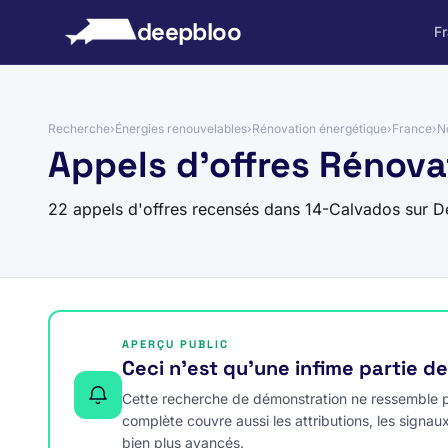
 au contenu
deepbloo
F
Recherche
›
Énergies renouvelables
›
Rénovation énergétique
›
France
›
N
Appels d'offres Rénova
22 appels d'offres recensés dans 14-Calvados sur D
APERÇU PUBLIC
Ceci n’est qu’une infime partie d
Cette recherche de démonstration ne ressemble pa
complète couvre aussi les attributions, les signau
bien plus avancés.