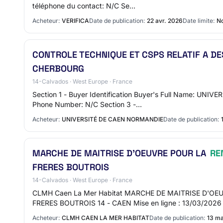
téléphone du contact: N/C Se…
Acheteur:
VERIFICA
Date de publication:
22 avr. 2026
Date limite:
No
CONTROLE TECHNIQUE ET CSPS RELATIF A D
CHERBOURG
14-Calvados · West Europe · France
Section 1 - Buyer Identification Buyer's Full Name: UN
Phone Number: N/C Section 3 -…
Acheteur:
UNIVERSITÉ DE CAEN NORMANDIE
Date de publication:
MARCHE DE MAITRISE D'OEUVRE POUR LA
RE
FRERES BOUTROIS
14-Calvados · West Europe · France
CLMH Caen La Mer Habitat MARCHE DE MAITRISE D'O
FRERES BOUTROIS 14 - CAEN Mise en ligne : 13/03/2026
Acheteur:
CLMH CAEN LA MER HABITAT
Date de publication:
13 m