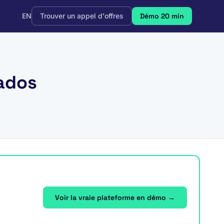
EN
Trouver un appel d'offres
Démo 20 min
vados
Voir la vraie plateforme en démo →