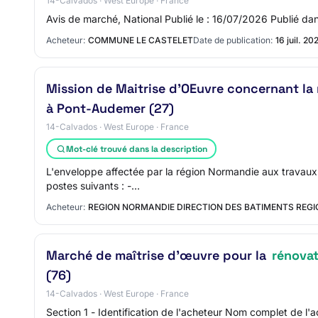
14-Calvados · West Europe · France
Avis de marché, National Publié le : 16/07/2026 Publié
Acheteur:
COMMUNE LE CASTELET
Date de publication:
16 juil. 20
Mission de Maitrise d'OEuvre concernant la 
à Pont-Audemer (27)
14-Calvados · West Europe · France
Mot-clé trouvé dans la description
L'enveloppe affectée par la région Normandie aux travaux 
postes suivants : -…
Acheteur:
REGION NORMANDIE DIRECTION DES BATIMENTS REG
Marché de maîtrise d'œuvre pour la
rénova
(76)
14-Calvados · West Europe · France
Section 1 - Identification de l'acheteur Nom complet de 