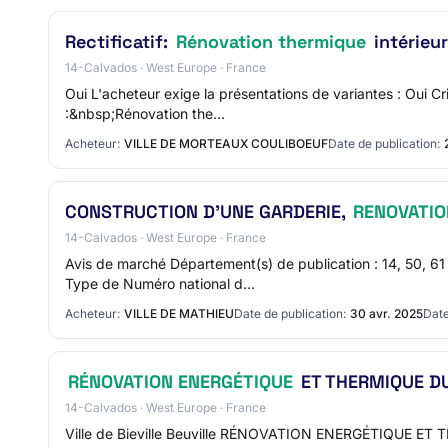
Rectificatif:
Rénovation thermique
intérieur
14-Calvados · West Europe · France
Oui L'acheteur exige la présentations de variantes : Oui Cr
:&nbsp;Rénovation the…
Acheteur:
VILLE DE MORTEAUX COULIBOEUF
Date de publication:
CONSTRUCTION D'UNE GARDERIE,
RENOVATIO
14-Calvados · West Europe · France
Avis de marché Département(s) de publication : 14, 50, 
Type de Numéro national d…
Acheteur:
VILLE DE MATHIEU
Date de publication:
30 avr. 2025
Date
RÉNOVATION ENERGÉTIQUE
ET THERMIQUE D
14-Calvados · West Europe · France
Ville de Bieville Beuville RÉNOVATION ENERGÉTIQUE ET T