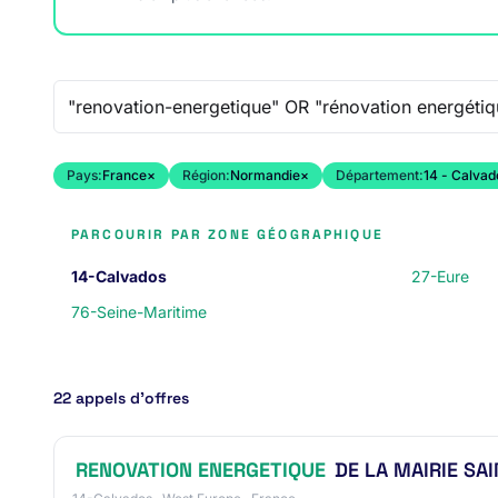
Recherche libre
Pays:
France
×
Région:
Normandie
×
Département:
14 - Calvad
PARCOURIR PAR ZONE GÉOGRAPHIQUE
14-Calvados
27-Eure
76-Seine-Maritime
22 appels d’offres
RENOVATION ENERGETIQUE
DE LA MAIRIE SA