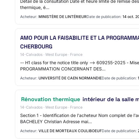
Détail de la consultation Date et heure limite de remise d
thermique, é…
Acheteur:
MINISTÈRE DE LINTÉRIEUR
Date de publication:
14 oct. 2
AMO POUR LA FAISABILITE ET LA PROGRAM
CHERBOURG
14-Calvados · West Europe · France
-- H1 class for the notice title only --> 609255-2025 - M
PROGRAMMATION CONCERNANT DES…
Acheteur:
UNIVERSITÉ DE CAEN NORMANDIE
Date de publication:
Rénovation thermique
intérieur de la salle
14-Calvados · West Europe · France
Section 1 - Identification de l'acheteur Nom complet d
BACHELEY Christian Adresse mai…
Acheteur:
VILLE DE MORTEAUX COULIBOEUF
Date de publication: