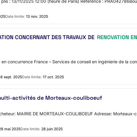
es plis : 13/11/2025 12:00 (heure de Paris) Référence : PRA042786Bour
025
Date limite:
13 nov. 2025
MATION CONCERNANT DES TRAVAUX DE
RENOVATION E
ise en concurrence France – Services de conseil en ingénierie de la
18 sept. 2025
Date limite:
17 oct. 2025
 multi-activités de Morteaux-couliboeuf
e l'acheteur: MAIRIE DE MORTEAUX-COULIBOEUF Adresse: Morteaux-c
28 mai 2025
Date limite:
28 juin 2025