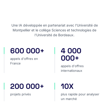
Une IA développée en partenariat avec l'Université de
Montpellier et le collège Sciences et technologies de
l'Université de Bordeaux.
600 000+
4 000
appels d'offres en France
appels d'offres internatio
000+
appels d'offres en
France
appels d'offres
internationaux
200 000+
10X
projets privés
plus rapide pour analyser
projets privés
plus rapide pour analyser
un marché