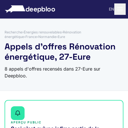
 au contenu
deepbloo
EN
Recherche
›
Énergies renouvelables
›
Rénovation
énergétique
›
France
›
Normandie
›
Eure
Appels d'offres Rénovation
énergétique, 27-Eure
8 appels d'offres recensés dans 27-Eure sur
Deepbloo.
APERÇU PUBLIC