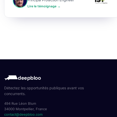
Principal Protection Engineer
Lire le témoignage →
deepbloo
Détectez les opportunités publiques avant vos
concurrents.
494 Rue Léon Blum
34000 Montpellier, France
contact@deepbloo.com