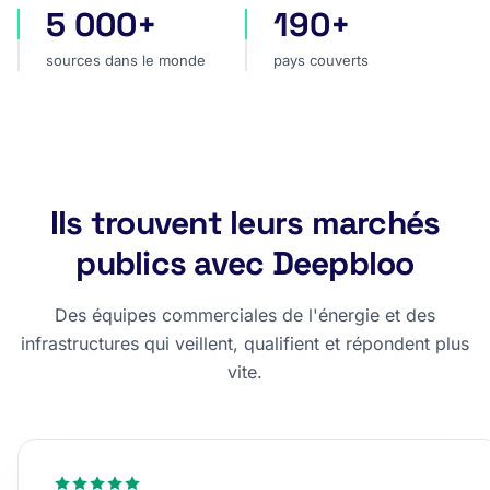
5 000+
190+
sources dans le monde
pays couverts
sources dans le monde
pays couverts
Ils trouvent leurs marchés
publics avec Deepbloo
Des équipes commerciales de l'énergie et des
infrastructures qui veillent, qualifient et répondent plus
vite.