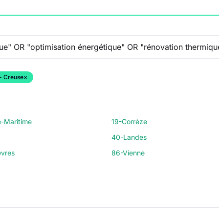
- Creuse
×
e-Maritime
19-Corrèze
40-Landes
vres
86-Vienne