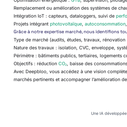
Optimisation énergétique :
GTB
, supervision, pilot
Remplacement ou amélioration des systèmes de chau
Intégration IoT : capteurs, dataloggers, suivi de
perf
Projets intégrant
photovoltaïque
,
autoconsommation
Grâce à notre expertise marché, nous identifions tout
Type de marché (audits, études, travaux, rénovatio
Nature des travaux : isolation, CVC, enveloppe, sys
Périmètre : bâtiments publics, tertiaires, logements co
Objectifs : réduction
CO₂
, baisse des consommations
Avec Deepbloo, vous accédez à une vision complète et 
marchés pertinents et accompagner l’amélioration de 
Une IA développée e