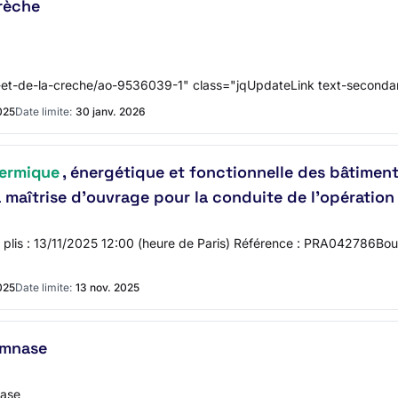
crèche
-et-de-la-creche/ao-9536039-1" class="jqUpdateLink text-seconda
025
Date limite:
30 janv. 2026
hermique
, énergétique et fonctionnelle des bâtimen
 maîtrise d’ouvrage pour la conduite de l’opération
es plis : 13/11/2025 12:00 (heure de Paris) Référence : PRA042786Bour
025
Date limite:
13 nov. 2025
ymnase
nase