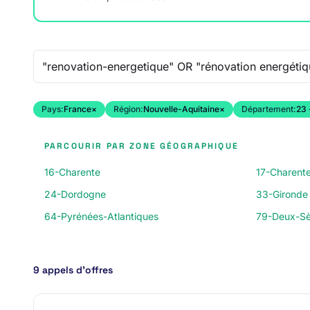
Recherche libre
Pays:
France
×
Région:
Nouvelle-Aquitaine
×
Département:
23 
PARCOURIR PAR ZONE GÉOGRAPHIQUE
16-Charente
17-Charent
24-Dordogne
33-Gironde
64-Pyrénées-Atlantiques
79-Deux-Sè
9 appels d’offres