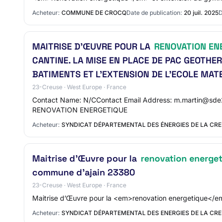
Acheteur:
COMMUNE DE CROCQ
Date de publication:
20 juil. 2025
D
MAITRISE D’ŒUVRE POUR LA
RENOVATION EN
CANTINE. LA MISE EN PLACE DE PAC GEOTHE
BATIMENTS ET L’EXTENSION DE L’ECOLE MAT
23-Creuse · West Europe · France
Contact Name: N/CContact Email Address: m.martin@sde2
RENOVATION ENERGETIQUE
Acheteur:
SYNDICAT DÉPARTEMENTAL DES ÉNERGIES DE LA CR
Maitrise d’Œuvre pour la
renovation energe
commune d'ajain 23380
23-Creuse · West Europe · France
Maitrise d’Œuvre pour la <em>renovation energetique</em> 
Acheteur:
SYNDICAT DÉPARTEMENTAL DES ENERGIES DE LA CR