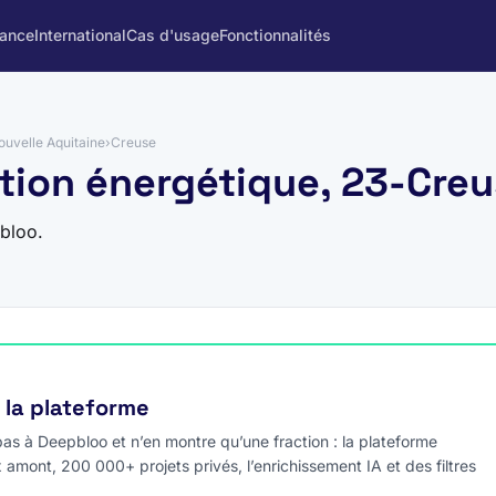
rance
International
Cas d'usage
Fonctionnalités
ouvelle Aquitaine
›
Creuse
tion énergétique, 23-Cre
bloo.
e la plateforme
s à Deepbloo et n’en montre qu’une fraction : la plateforme
x amont, 200 000+ projets privés, l’enrichissement IA et des filtres