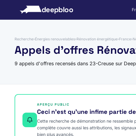
 au contenu
deepbloo
F
Recherche
›
Énergies renouvelables
›
Rénovation énergétique
›
France
›
N
Appels d'offres Rénova
9 appels d'offres recensés dans 23-Creuse sur Deep
APERÇU PUBLIC
Ceci n’est qu’une infime partie d
Cette recherche de démonstration ne ressemble pa
complète couvre aussi les attributions, les signau
bien plus avancés.