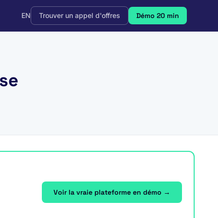
EN
Trouver un appel d'offres
Démo 20 min
use
Voir la vraie plateforme en démo →