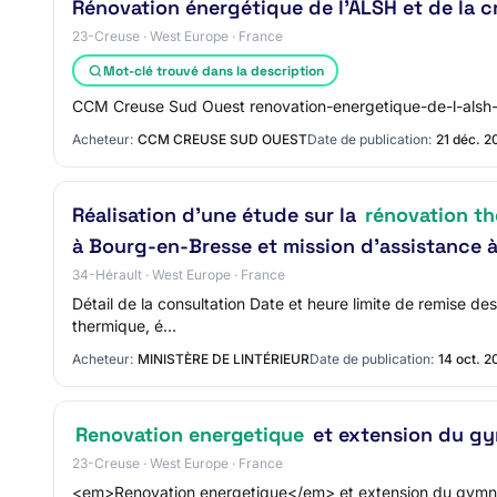
Rénovation énergétique de l'ALSH et de la 
23-Creuse · West Europe · France
Mot-clé trouvé dans la description
CCM Creuse Sud Ouest renovation-energetique-de-l-alsh
Acheteur:
CCM CREUSE SUD OUEST
Date de publication:
21 déc. 2
Réalisation d’une étude sur la
rénovation t
à Bourg-en-Bresse et mission d’assistance à
34-Hérault · West Europe · France
Détail de la consultation Date et heure limite de remise d
thermique, é…
Acheteur:
MINISTÈRE DE LINTÉRIEUR
Date de publication:
14 oct. 2
Renovation energetique
et extension du g
23-Creuse · West Europe · France
<em>Renovation energetique</em> et extension du gym