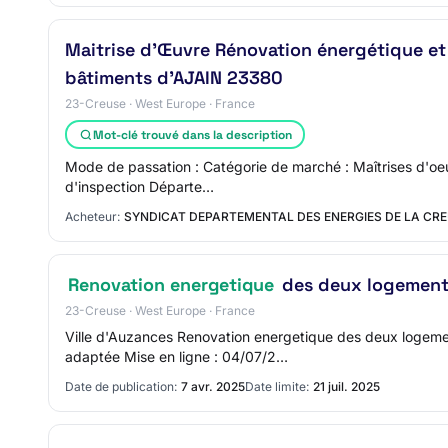
Maitrise d'Œuvre Rénovation énergétique et
bâtiments d'AJAIN 23380
23-Creuse · West Europe · France
Mot-clé trouvé dans la description
Mode de passation : Catégorie de marché : Maîtrises d'oeuvr
d'inspection Départe…
Acheteur:
SYNDICAT DEPARTEMENTAL DES ENERGIES DE LA CR
Renovation energetique
des deux logements
23-Creuse · West Europe · France
Ville d'Auzances Renovation energetique des deux loge
adaptée Mise en ligne : 04/07/2…
Date de publication:
7 avr. 2025
Date limite:
21 juil. 2025