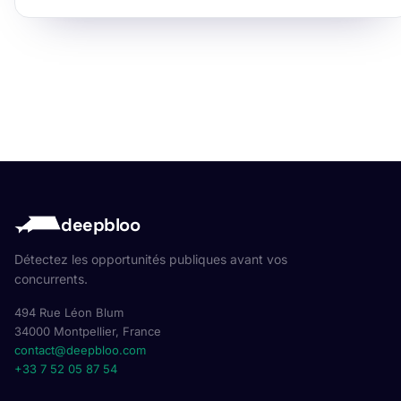
deepbloo
Détectez les opportunités publiques avant vos
concurrents.
494 Rue Léon Blum
34000 Montpellier, France
contact@deepbloo.com
+33 7 52 05 87 54