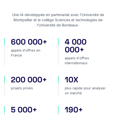
Une IA développée en partenariat avec l'Université de
Montpellier et le collège Sciences et technologies de
l'Université de Bordeaux.
600 000+
4 000
appels d'offres en France
appels d'offres internatio
000+
appels d'offres en
France
appels d'offres
internationaux
200 000+
10X
projets privés
plus rapide pour analyser
projets privés
plus rapide pour analyser
un marché
5 000+
190+
sources dans le monde
pays couverts