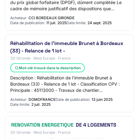
du prix global forfaitaire (DPGF), dûment complétée Le
cadre de mémoire justificatif des dispositions que
l'entreprise se propose d'adopter pour…
Acheteur:
CCI BORDEAUX GIRONDE
Date de publication:
11 juil. 2025
Date limite:
24 sept. 2025
Réhabilitation de l'immeuble Brunet à Bordeaux
(33) - Relance de 1 lot -
33-Gironde · West Europe · France
Mot-clé trouvé dans la description
Description : Réhabilitation de l'immeuble Brunet à
Bordeaux (33) - Relance de 1 lot - Classification CPV :
Principale : 45113000 - Travaux de chantier
Complémentaires : 14212410 - Terre végétale 451…
Acheteur:
DOMOFRANCE
Date de publication:
13 juin 2025
Date limite:
2 juil. 2025
RENOVATION ENERGETIQUE
DE 4 LOGEMENTS
33-Gironde · West Europe · France