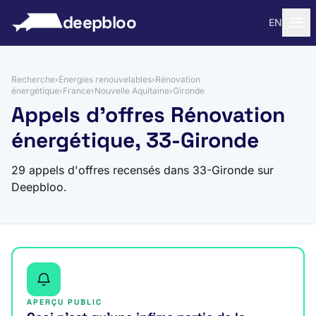
 au contenu
deepbloo
EN
Recherche
›
Énergies renouvelables
›
Rénovation
énergétique
›
France
›
Nouvelle Aquitaine
›
Gironde
Appels d'offres Rénovation
énergétique, 33-Gironde
29 appels d'offres recensés dans 33-Gironde sur
Deepbloo.
APERÇU PUBLIC