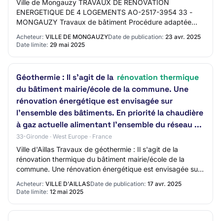
Ville de Mongauzy TRAVAUX DE RENOVATION
ENERGETIQUE DE 4 LOGEMENTS AO-2517-3954 33 -
MONGAUZY Travaux de bâtiment Procédure adaptée
Mise en ligne : 23/04/2025 Limite de réponse :
Acheteur:
VILLE DE MONGAUZY
Date de publication:
23 avr. 2025
29/05/2025
Date limite:
29 mai 2025
Géothermie : Il s'agit de la
rénovation thermique
du bâtiment mairie/école de la commune. Une
rénovation énergétique est envisagée sur
l'ensemble des bâtiments. En priorité la chaudière
à gaz actuelle alimentant l'ensemble du réseau ...
33-Gironde · West Europe · France
Ville d'Aillas Travaux de géothermie : Il s'agit de la
rénovation thermique du bâtiment mairie/école de la
commune. Une rénovation énergétique est envisagée sur
l'ensemble des bâtiments. En priorité…
Acheteur:
VILLE D'AILLAS
Date de publication:
17 avr. 2025
Date limite:
12 mai 2025