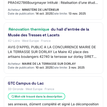
PRA042786Bourgmayer Intitulé : Réalisation d’une étude
sur la rénovation thermique, é…
Acheteur:
MINISTÈRE DE LINTÉRIEUR
Date de publication:
14 oct. 2025
Date limite:
13 nov. 2025
Rénovation thermique
du hall d'entrée de la
Musée des Tresses et Lacets
42-Loire · West Europe · France
AVIS D'APPEL PUBLIC A LA CONCURRENCE MAIRIE DE
LA TERRASSE SUR DORLAY Le Maire 42 place des
artisans boulangers 42740 la terrasse sur dorlay SIRET
21420308500011 Groupement de commandes : Non
Acheteur:
MAIRIE DE LA TERRASSE SUR DORLAY
L'avis…
Date de publication:
10 oct. 2025
Date limite:
3 nov. 2025
GTC Campus du Lac
33-Gironde · West Europe · France
Mot-clé trouvé dans la description
ses annexes, dûment complété et signé La décomposition