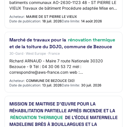
batiments communaux AO-2630-1123 48 - ST PIERRE LE
VIEUX Travaux de bâtiment Procédure adaptée Mise en
ligne : 18/07/2026 Limite de réponse…
Acheteur:
MAIRIE DE ST PIERRE LE VIEUX
Date de publication:
18 juil. 2026
Date limite:
14 août 2026
Marché de travaux pour la
rénovation thermique
et de la toiture du DOJO, commune de Bezouce
30-Gard · West Europe · France
Richard ARNAUD - Maire 7 route Nationale 30320
Bezouce - 9 Tél : 04 30 06 53 72 mèl :
correspondre@aws-france.com web :
https://www.bezouce.fr/ SIRET 21300039100010
Acheteur:
COMMUNE DE BEZOUCE (30)
Groupement de commandes : Non L'av…
Date de publication:
13 juil. 2026
Date limite:
30 juil. 2026
MISSION DE MAITRISE D'ŒUVRE POUR LA
RÉHABILITATION PARTIELLE APRÈS INCENDIE ET LA
RÉNOVATION THERMIQUE
DE L'ÉCOLE MATERNELLE
MADELEINE BRÈS À BOUILLARGUES ET LA