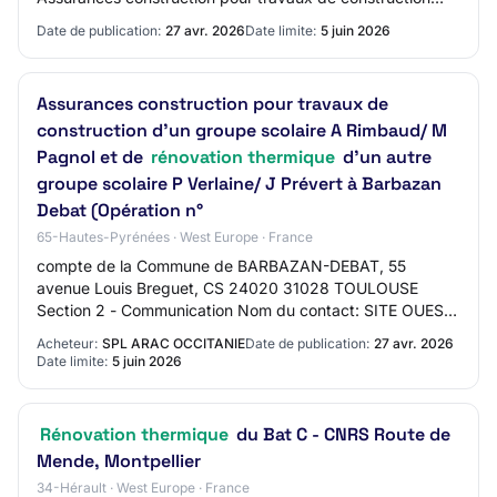
d'un groupe scolaire A Rimbaud/ M Pagnol e…
Date de publication:
27 avr. 2026
Date limite:
5 juin 2026
Assurances construction pour travaux de
construction d'un groupe scolaire A Rimbaud/ M
Pagnol et de
rénovation thermique
d'un autre
groupe scolaire P Verlaine/ J Prévert à Barbazan
Debat (Opération n°
65-Hautes-Pyrénées · West Europe · France
compte de la Commune de BARBAZAN-DEBAT, 55
avenue Louis Breguet, CS 24020 31028 TOULOUSE
Section 2 - Communication Nom du contact: SITE OUEST
Adresse mail du contact: contact@arac-occitanie.fr
Acheteur:
SPL ARAC OCCITANIE
Date de publication:
27 avr. 2026
Numéro…
Date limite:
5 juin 2026
Rénovation thermique
du Bat C - CNRS Route de
Mende, Montpellier
34-Hérault · West Europe · France