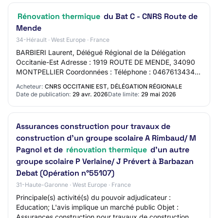
Rénovation thermique
du Bat C - CNRS Route de
Mende
34-Hérault · West Europe · France
BARBIERI Laurent, Délégué Régional de la Délégation
Occitanie-Est Adresse : 1919 ROUTE DE MENDE, 34090
MONTPELLIER Coordonnées : Téléphone : 0467613434
Courriel : achatsdr13@dr13.cnrs.fr Adresse inte…
Acheteur:
CNRS OCCITANIE EST, DÉLÉGATION RÉGIONALE
Date de publication:
29 avr. 2026
Date limite:
29 mai 2026
Assurances construction pour travaux de
construction d'un groupe scolaire A Rimbaud/ M
Pagnol et de
rénovation thermique
d'un autre
groupe scolaire P Verlaine/ J Prévert à Barbazan
Debat (Opération n°55107)
31-Haute-Garonne · West Europe · France
Principale(s) activité(s) du pouvoir adjudicateur :
Education; L'avis implique un marché public Objet :
Assurances construction pour travaux de construction