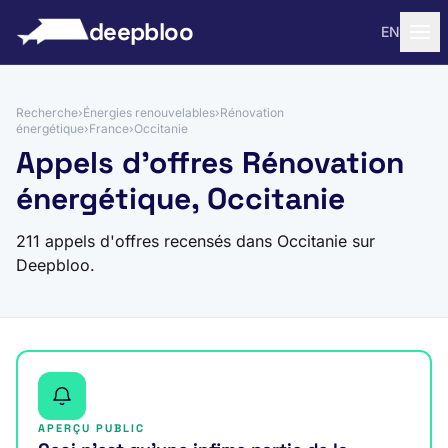
 au contenu
deepbloo
EN
Recherche
›
Énergies renouvelables
›
Rénovation
énergétique
›
France
›
Occitanie
Appels d'offres Rénovation
énergétique, Occitanie
211 appels d'offres recensés dans Occitanie sur
Deepbloo.
APERÇU PUBLIC