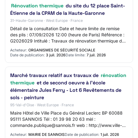
Rénovation thermique
du site du 12 place Saint-
Étienne de la CPAM de la Haute-Garonne
31-Haute-Garonne · West Europe · France
Détail de la consultation Date et heure limite de remise
des plis : 07/09/2026 12:00 (heure de Paris) Référence :
G2026029 Intitulé : Travaux de rénovation thermique du
site du 12 place Saint-Étienne…
Acheteur:
ORGANISMES DE SÉCURITÉ SOCIALE
Date de publication:
3 juil. 2026
Date limite:
7 juil. 2026
Marché travaux relatif aux travaux de
rénovation
thermique
et de second oeuvre à l'école
élémentaire Jules Ferry - Lot 6 Revêtements de
sols - peinture
95-Val-d'Oise · West Europe · France
Maire Hôtel de Ville Place du Général Leclerc BP 60088
95111 SANNOIS Tél : 01 39 98 20 63 mèl :
commande.publique@sannois.fr web : http://www.ville-
sannois.fr/ SIRET 21950582300019 Groupement de
Acheteur:
MAIRIE DE SANNOIS
Date de publication:
1 juil. 2026
comm…