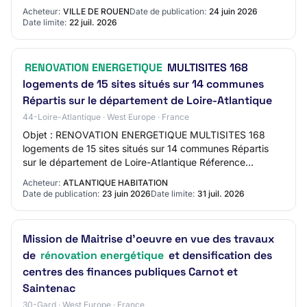
22 mèl : commande-publique@rouen.fr web :…
Acheteur:
VILLE DE ROUEN
Date de publication:
24 juin 2026
Date limite:
22 juil. 2026
RENOVATION ENERGETIQUE
MULTISITES 168
logements de 15 sites situés sur 14 communes
Répartis sur le département de Loire-Atlantique
44-Loire-Atlantique · West Europe · France
Objet : RENOVATION ENERGETIQUE MULTISITES 168
logements de 15 sites situés sur 14 communes Répartis
sur le département de Loire-Atlantique Réference
acheteur : TVX - MULTISITES - DE/MTE Type de march…
Acheteur:
ATLANTIQUE HABITATION
Date de publication:
23 juin 2026
Date limite:
31 juil. 2026
Mission de Maitrise d'oeuvre en vue des travaux
de
rénovation energétique
et densification des
centres des finances publiques Carnot et
Saintenac
30-Gard · West Europe · France