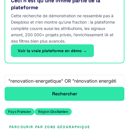
Ceci n’est qu’une infime partie de la
plateforme
Cette recherche de démonstration ne ressemble pas à
Deepbloo et n’en montre qu’une fraction : la plateforme
complète couvre aussi les attributions, les signaux
amont, 200 000+ projets privés, l’enrichissement IA et
des filtres bien plus avancés.
Voir la vraie plateforme en démo →
Recherche libre
Rechercher
Pays:
France
×
Région:
Occitanie
×
PARCOURIR PAR ZONE GÉOGRAPHIQUE