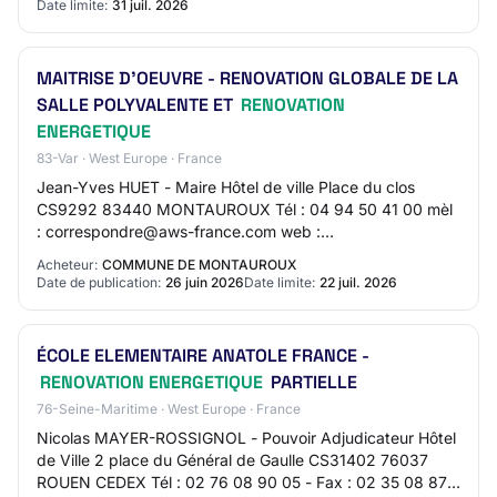
Date limite:
31 juil. 2026
MAITRISE D'OEUVRE - RENOVATION GLOBALE DE LA
SALLE POLYVALENTE ET
RENOVATION
ENERGETIQUE
83-Var · West Europe · France
Jean-Yves HUET - Maire Hôtel de ville Place du clos
CS9292 83440 MONTAUROUX Tél : 04 94 50 41 00 mèl
: correspondre@aws-france.com web :
https://www.montauroux.fr SIRET 21830081200011
Acheteur:
COMMUNE DE MONTAUROUX
Principale(s) a…
Date de publication:
26 juin 2026
Date limite:
22 juil. 2026
ÉCOLE ELEMENTAIRE ANATOLE FRANCE -
RENOVATION ENERGETIQUE
PARTIELLE
76-Seine-Maritime · West Europe · France
Nicolas MAYER-ROSSIGNOL - Pouvoir Adjudicateur Hôtel
de Ville 2 place du Général de Gaulle CS31402 76037
ROUEN CEDEX Tél : 02 76 08 90 05 - Fax : 02 35 08 87