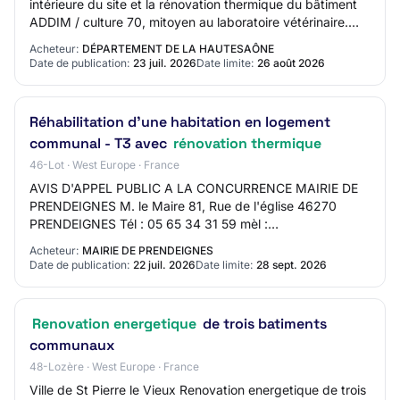
intérieure du site et la rénovation thermique du bâtiment
ADDIM / culture 70, mitoyen au laboratoire vétérinaire.
Classification CPV : Princi…
Acheteur:
DÉPARTEMENT DE LA HAUTESAÔNE
Date de publication:
23 juil. 2026
Date limite:
26 août 2026
Réhabilitation d'une habitation en logement
communal - T3 avec
rénovation thermique
46-Lot · West Europe · France
AVIS D'APPEL PUBLIC A LA CONCURRENCE MAIRIE DE
PRENDEIGNES M. le Maire 81, Rue de l'église 46270
PRENDEIGNES Tél : 05 65 34 31 59 mèl :
prendeignes.mairie@wanadoo.fr SIRET 21460226000017
Acheteur:
MAIRIE DE PRENDEIGNES
Groupement d…
Date de publication:
22 juil. 2026
Date limite:
28 sept. 2026
Renovation energetique
de trois batiments
communaux
48-Lozère · West Europe · France
Ville de St Pierre le Vieux Renovation energetique de trois