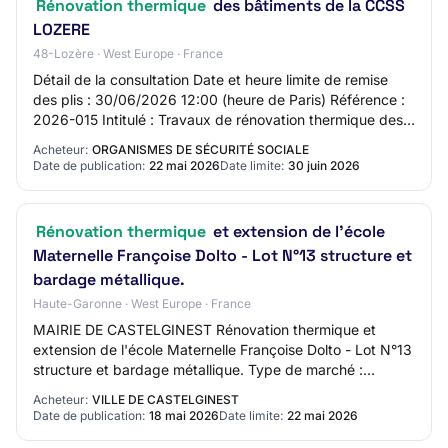
Rénovation thermique
des bâtiments de la CCSS
LOZERE
48-Lozère · West Europe · France
Détail de la consultation Date et heure limite de remise
des plis : 30/06/2026 12:00 (heure de Paris) Référence :
2026-015 Intitulé : Travaux de rénovation thermique des
bâtiments de la CCSS LOZERE O…
Acheteur:
ORGANISMES DE SÉCURITÉ SOCIALE
Date de publication:
22 mai 2026
Date limite:
30 juin 2026
Rénovation thermique
et extension de l'école
Maternelle Françoise Dolto - Lot N°13 structure et
bardage métallique.
Haute-Garonne · West Europe · France
MAIRIE DE CASTELGINEST Rénovation thermique et
extension de l'école Maternelle Françoise Dolto - Lot N°13
structure et bardage métallique. Type de marché :
travaux Type de procédure : Proc.Adapt.
Acheteur:
VILLE DE CASTELGINEST
Date de publication:
18 mai 2026
Date limite:
22 mai 2026