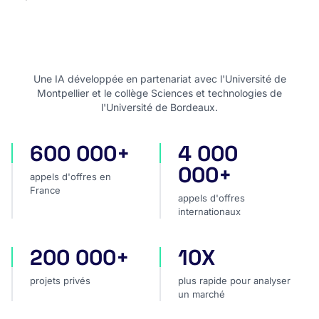
Une IA développée en partenariat avec l'Université de
Montpellier et le collège Sciences et technologies de
l'Université de Bordeaux.
600 000+
4 000
appels d'offres en France
appels d'offres internatio
000+
appels d'offres en
France
appels d'offres
internationaux
200 000+
10X
projets privés
plus rapide pour analyser
projets privés
plus rapide pour analyser
un marché