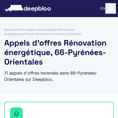
 au contenu
deepbloo
EN
Recherche
›
Énergies renouvelables
›
Rénovation
énergétique
›
France
›
Occitanie
›
Pyrenees Orientales
Appels d'offres Rénovation
énergétique, 66-Pyrénées-
Orientales
11 appels d'offres recensés dans 66-Pyrénées-
Orientales sur Deepbloo.