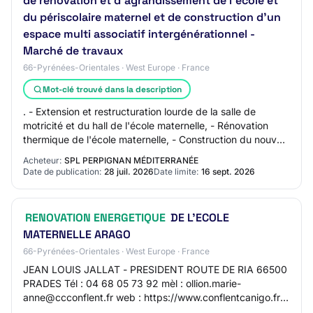
de rénovation et d'agrandissement de l'école et
du périscolaire maternel et de construction d'un
espace multi associatif intergénérationnel -
Marché de travaux
66-Pyrénées-Orientales · West Europe · France
Mot-clé trouvé dans la description
. - Extension et restructuration lourde de la salle de
motricité et du hall de l'école maternelle, - Rénovation
thermique de l'école maternelle, - Construction du nouvel
espace multi -générationnel e…
Acheteur:
SPL PERPIGNAN MÉDITERRANÉE
Date de publication:
28 juil. 2026
Date limite:
16 sept. 2026
RENOVATION ENERGETIQUE
DE L'ECOLE
MATERNELLE ARAGO
66-Pyrénées-Orientales · West Europe · France
JEAN LOUIS JALLAT - PRESIDENT ROUTE DE RIA 66500
PRADES Tél : 04 68 05 73 92 mèl : ollion.marie-
anne@ccconflent.fr web : https://www.conflentcanigo.fr/
SIRET 20004921100010 Groupement de commandes :…