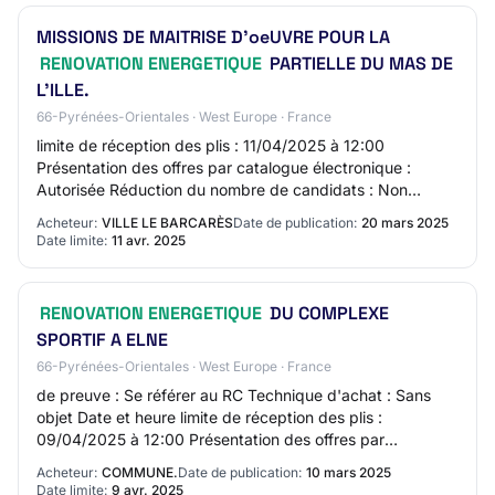
MISSIONS DE MAITRISE D'oeUVRE POUR LA
RENOVATION ENERGETIQUE
PARTIELLE DU MAS DE
L'ILLE.
66-Pyrénées-Orientales · West Europe · France
limite de réception des plis : 11/04/2025 à 12:00
Présentation des offres par catalogue électronique :
Autorisée Réduction du nombre de candidats : Non
Possibilité d'attribution sans négociation : Ou…
Acheteur:
VILLE LE BARCARÈS
Date de publication:
20 mars 2025
Date limite:
11 avr. 2025
RENOVATION ENERGETIQUE
DU COMPLEXE
SPORTIF A ELNE
66-Pyrénées-Orientales · West Europe · France
de preuve : Se référer au RC Technique d'achat : Sans
objet Date et heure limite de réception des plis :
09/04/2025 à 12:00 Présentation des offres par
catalogue électronique : Exigée Réduction du no…
Acheteur:
COMMUNE.
Date de publication:
10 mars 2025
Date limite:
9 avr. 2025