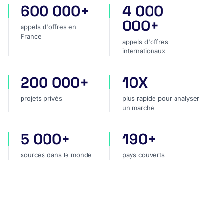
600 000+
4 000
appels d'offres en France
appels d'offres internatio
000+
appels d'offres en
France
appels d'offres
internationaux
200 000+
10X
projets privés
plus rapide pour analyser
projets privés
plus rapide pour analyser
un marché
5 000+
190+
sources dans le monde
pays couverts
sources dans le monde
pays couverts