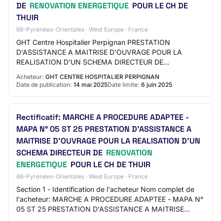
DE
RENOVATION ENERGETIQUE
POUR LE CH DE
THUIR
66-Pyrénées-Orientales · West Europe · France
GHT Centre Hospitalier Perpignan PRESTATION
D'ASSISTANCE A MAITRISE D'OUVRAGE POUR LA
REALISATION D'UN SCHEMA DIRECTEUR DE
RENOVATION ENERGETIQUE POUR LE CH DE THUIR AO-
Acheteur:
GHT CENTRE HOSPITALIER PERPIGNAN
2521-1648 66 - THUIR Etudes, M…
Date de publication:
14 mai 2025
Date limite:
6 juin 2025
Rectificatif: MARCHE A PROCEDURE ADAPTEE -
MAPA N° 05 ST 25 PRESTATION D'ASSISTANCE A
MAITRISE D'OUVRAGE POUR LA REALISATION D'UN
SCHEMA DIRECTEUR DE
RENOVATION
ENERGETIQUE
POUR LE CH DE THUIR
66-Pyrénées-Orientales · West Europe · France
Section 1 - Identification de l'acheteur Nom complet de
l'acheteur: MARCHE A PROCEDURE ADAPTEE - MAPA N°
05 ST 25 PRESTATION D'ASSISTANCE A MAITRISE
D'OUVRAGE POUR LA REALISATION D'UN SCHEMA