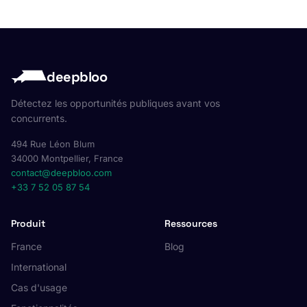
deepbloo
Détectez les opportunités publiques avant vos
concurrents.
494 Rue Léon Blum
34000 Montpellier, France
contact@deepbloo.com
+33 7 52 05 87 54
Produit
Ressources
France
Blog
International
Cas d'usage