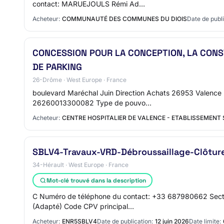
contact: MARUEJOULS Rémi Ad…
Acheteur:
COMMUNAUTÉ DES COMMUNES DU DIOIS
Date de publi
CONCESSION POUR LA CONCEPTION, LA CONS
DE PARKING
26-Drôme · West Europe · France
boulevard Maréchal Juin Direction Achats 26953 Valence -
26260013300082 Type de pouvo…
Acheteur:
CENTRE HOSPITALIER DE VALENCE - ETABLISSEMENT
SBLV4-Travaux-VRD-Débroussaillage-Clôtu
34-Hérault · West Europe · France
Mot-clé trouvé dans la description
C Numéro de téléphone du contact: +33 687980662 Sectio
(Adapté) Code CPV principal…
Acheteur:
ENR5SBLV4
Date de publication:
12 juin 2026
Date limite: