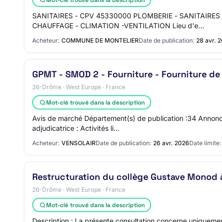
SANITAIRES - CPV 45330000 PLOMBERIE - SANITAIRES Li
CHAUFFAGE - CLIMATION -VENTILATION Lieu d'e…
Acheteur:
COMMUNE DE MONTELIER
Date de publication:
28 avr. 
GPMT - SMOD 2 - Fourniture - Fourniture de
26-Drôme · West Europe · France
Mot-clé trouvé dans la description
Avis de marché Département(s) de publication :34 Annonce 
adjudicatrice : Activités li…
Acheteur:
VENSOLAIR
Date de publication:
26 avr. 2026
Date limite:
Restructuration du collège Gustave Monod 
26-Drôme · West Europe · France
Mot-clé trouvé dans la description
Description : La présente consultation concerne uniquement