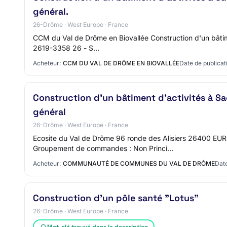
général.
26-Drôme · West Europe · France
CCM du Val de Drôme en Biovallée Construction d'un bâtimen
2619-3358 26 - S…
Acheteur:
CCM DU VAL DE DRÔME EN BIOVALLÉE
Date de publicat
Construction d'un bâtiment d'activités à Sao
général
26-Drôme · West Europe · France
Ecosite du Val de Drôme 96 ronde des Alisiers 26400 E
Groupement de commandes : Non Princi…
Acheteur:
COMMUNAUTÉ DE COMMUNES DU VAL DE DRÔME
Date
Construction d'un pôle santé "Lotus"
26-Drôme · West Europe · France
Mot-clé trouvé dans la description