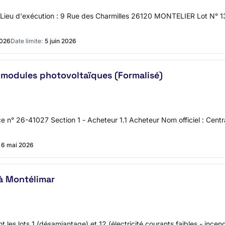
eu d'exécution : 9 Rue des Charmilles 26120 MONTELIER Lot N°
2026
Date limite:
5 juin 2026
 modules photovoltaïques (Formalisé)
n° 26-41027 Section 1 - Acheteur 1.1 Acheteur Nom officiel : Centra
6 mai 2026
à Montélimar
 les lots 1 (désamiantage) et 12 (électricité courants faibles - ince