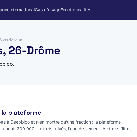
rance
International
Cas d'usage
Fonctionnalités
Alpes
›
Drome
es, 26-Drôme
pbloo.
e la plateforme
s à Deepbloo et n’en montre qu’une fraction : la plateforme
x amont, 200 000+ projets privés, l’enrichissement IA et des filtres