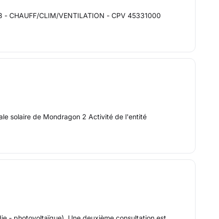
 13 - CHAUFF/CLIM/VENTILATION - CPV 45331000
le solaire de Mondragon 2 Activité de l'entité
ndie - photovoltaïque). Une deuxième consultation est