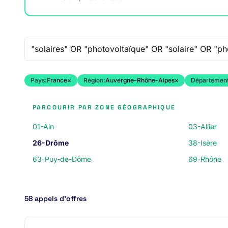
Recherche libre
Pays:
France
×
Région:
Auvergne-Rhône-Alpes
×
Département
PARCOURIR PAR ZONE GÉOGRAPHIQUE
01-Ain
03-Allier
26-Drôme
38-Isère
63-Puy-de-Dôme
69-Rhône
58 appels d’offres