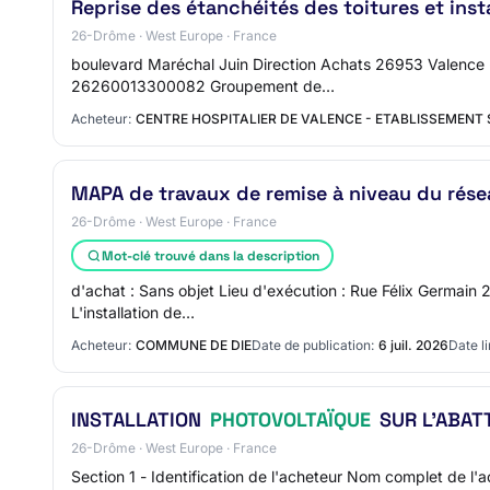
Reprise des étanchéités des toitures et inst
26-Drôme · West Europe · France
boulevard Maréchal Juin Direction Achats 26953 Valence -
26260013300082 Groupement de…
Acheteur:
CENTRE HOSPITALIER DE VALENCE - ETABLISSEMENT
MAPA de travaux de remise à niveau du rése
26-Drôme · West Europe · France
Mot-clé trouvé dans la description
d'achat : Sans objet Lieu d'exécution : Rue Félix Germain 2
L'installation de…
Acheteur:
COMMUNE DE DIE
Date de publication:
6 juil. 2026
Date li
INSTALLATION
PHOTOVOLTAÏQUE
SUR L'ABATT
26-Drôme · West Europe · France
Section 1 - Identification de l'acheteur Nom complet de