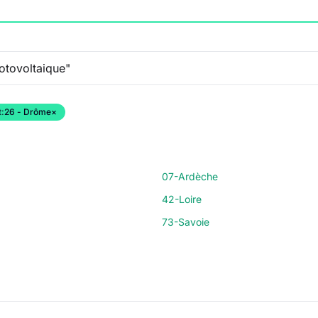
:
26 - Drôme
×
07-Ardèche
42-Loire
73-Savoie