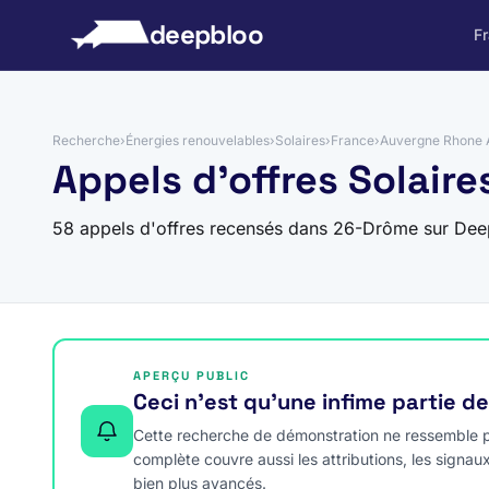
 au contenu
deepbloo
F
Recherche
›
Énergies renouvelables
›
Solaires
›
France
›
Auvergne Rhone 
Appels d'offres Solair
58 appels d'offres recensés dans 26-Drôme sur Dee
APERÇU PUBLIC
Ceci n’est qu’une infime partie d
Cette recherche de démonstration ne ressemble pa
complète couvre aussi les attributions, les signau
bien plus avancés.