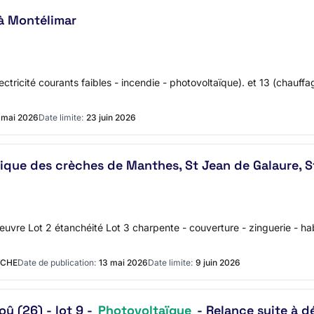
à Montélimar
ctricité courants faibles - incendie - photovoltaïque). et 13 (chauffag
 mai 2026
Date limite:
23 juin 2026
que des crèches de Manthes, St Jean de Galaure, St
uvre Lot 2 étanchéité Lot 3 charpente - couverture - zinguerie - habi
ÈCHE
Date de publication:
13 mai 2026
Date limite:
9 juin 2026
û (26) - lot 9 -
Photovoltaïque
- Relance suite à dé