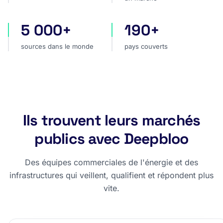
5 000+
190+
sources dans le monde
pays couverts
sources dans le monde
pays couverts
Ils trouvent leurs marchés
publics avec Deepbloo
Des équipes commerciales de l'énergie et des
infrastructures qui veillent, qualifient et répondent plus
vite.