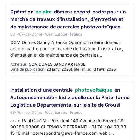
Opération
solaire
dômes : accord-cadre pour un
marché de travaux d'installation, d'entretien et
de maintenance de centrales photovoltaïques.
63-Puy-de-Dôme · West Europe · France
CCM Domes Sancy Artense Opération solaire dômes :
accord-cadre pour un marché de travaux d'installation,
d'entretien et de maintenance de centrales
photovoltaïques. AO-2605-1687 63 - CC DOMES SANCY
Acheteur:
CCM DOMES SANCY ARTENSE
A…
Date de publication:
23 janv. 2026
Date limite:
13 févr. 2026
Installation d'une centrale
photovoltaïque
en
Autoconsommation Individuelle sur la Plate-forme
Logistique Départemental sur le site de Crouël
63-Puy-de-Dôme · West Europe · France
Jean-Paul CUZIN - Président 143 Avenue du Brezet CS
90280 63008 CLERMONT FERRAND - 01 Tél : 04 73 98
15 18 mèl : correspondre@aws-france.com web :
http://www.sdis63.fr SIRET 28630001700014