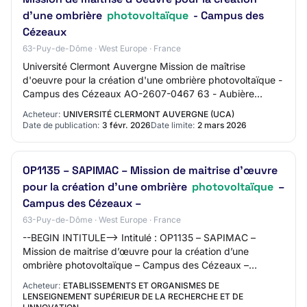
d'une ombrière
photovoltaïque
- Campus des
Cézeaux
63-Puy-de-Dôme · West Europe · France
Université Clermont Auvergne Mission de maîtrise
d'oeuvre pour la création d'une ombrière photovoltaïque -
Campus des Cézeaux AO-2607-0467 63 - Aubière
Etudes, Maîtrise d'oeuvre, Contrôle Procédure a…
Acheteur:
UNIVERSITÉ CLERMONT AUVERGNE (UCA)
Date de publication:
3 févr. 2026
Date limite:
2 mars 2026
OP1135 – SAPIMAC – Mission de maitrise d’œuvre
pour la création d’une ombrière
photovoltaïque
–
Campus des Cézeaux –
63-Puy-de-Dôme · West Europe · France
--BEGIN INTITULE--> Intitulé : OP1135 – SAPIMAC –
Mission de maitrise d’œuvre pour la création d’une
ombrière photovoltaïque – Campus des Cézeaux –
Aubière (63) <!
Acheteur:
ETABLISSEMENTS ET ORGANISMES DE
LENSEIGNEMENT SUPÉRIEUR DE LA RECHERCHE ET DE