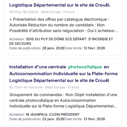
Logistique Départemental sur le site de Crouël.
63-Puy-de-Dôme · West Europe · France
> Présentation des offres par catalogue électronique :
Autorisée Réduction du nombre de candidats : Non
Possibilité d'attribution sans négociation : Oui L'acheteur
exige la présentations de variantes…
Acheteur:
SDIS DU PUY DE DÔME SCE DÉPART. D'INCENDIE ET
DE SECOURS
Date de publication:
28 janv. 2026
Date limite:
13 févr. 2026
Installation d'une centrale
photovoltaïque
en
Autoconsommation Individuelle sur la Plate-forme
Logistique Départemental sur le site de Crouël
82-Tarn-et-Garonne · West Europe · France
Groupement de commandes : Non Objet Installation d'une
centrale photovoltaïque en Autoconsommation
Individuelle sur la Plate-forme Logistique Départemental
sur le site de Crouël Type de marché Travau…
Acheteur:
M JEANPAUL CUZIN PRÉSIDENT
Date de publication:
23 janv. 2026
Date limite:
13 févr. 2026