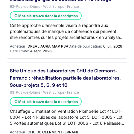
63-Puy-de-Dôme · West Europe · France
Mot-clé trouvé dans la description
Cette approche d’ensemble visera à répondre aux
problématiques de manque de cohérence qui peuvent
être rencontrés sur les projets architecturaux en analysant
notamment les demandes de projets actuels…
Acheteur:
DREAL AURA MAP PSA
Date de publication:
6 juil. 2026
Date limite:
4 sept. 2026
Site Unique des Laboratoires CHU de Clermont-
Ferrand : réhabilitation partielle des laboratoires.
Sous-projets 5, 6, 9 et 10
63-Puy-de-Dôme · West Europe · France
Mot-clé trouvé dans la description
Chauffage Climatisation Ventilation Plomberie Lot 4: LOT-
0004 - Lot 4 Fluides de laboratoire Lot 5: LOT-0005 - Lot
5 Portes automatiques Lot 6: LOT-0006 - Lot 6 Paillasses,
matériels de laboratoire L…
Acheteur:
CHU DE CLERMONTFERRAND