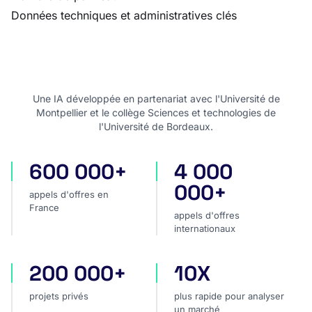
Données techniques et administratives clés
Une IA développée en partenariat avec l'Université de
Montpellier et le collège Sciences et technologies de
l'Université de Bordeaux.
600 000+
4 000
appels d'offres en France
appels d'offres internatio
000+
appels d'offres en
France
appels d'offres
internationaux
200 000+
10X
projets privés
plus rapide pour analyser
projets privés
plus rapide pour analyser
un marché