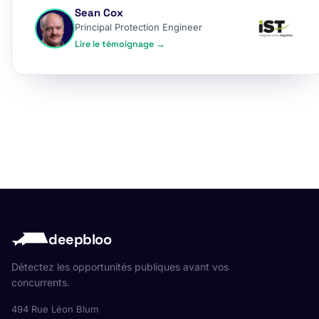
Sean Cox
Principal Protection Engineer
Lire le témoignage →
deepbloo
Détectez les opportunités publiques avant vos
concurrents.
494 Rue Léon Blum