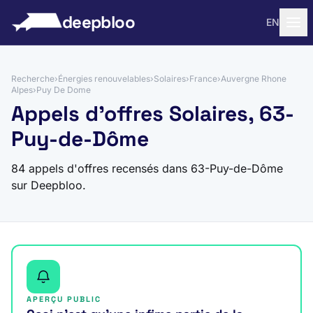
 au contenu
deepbloo
EN
Recherche
›
Énergies renouvelables
›
Solaires
›
France
›
Auvergne Rhone
Alpes
›
Puy De Dome
Appels d'offres Solaires, 63-
Puy-de-Dôme
84 appels d'offres recensés dans 63-Puy-de-Dôme
sur Deepbloo.
APERÇU PUBLIC