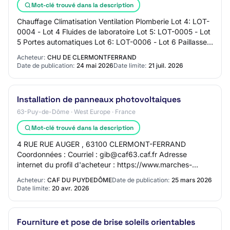
Mot-clé trouvé dans la description
Chauffage Climatisation Ventilation Plomberie Lot 4: LOT-
0004 - Lot 4 Fluides de laboratoire Lot 5: LOT-0005 - Lot
5 Portes automatiques Lot 6: LOT-0006 - Lot 6 Paillasses,
matériels de laboratoire L…
Acheteur:
CHU DE CLERMONTFERRAND
Date de publication:
24 mai 2026
Date limite:
21 juil. 2026
Installation de panneaux photovoltaiques
63-Puy-de-Dôme · West Europe · France
Mot-clé trouvé dans la description
4 RUE RUE AUGER , 63100 CLERMONT-FERRAND
Coordonnées : Courriel : gib@caf63.caf.fr Adresse
internet du profil d'acheteur : https://www.marches-
publics.gouv.fr/entreprise Section 2 - Description du ma…
Acheteur:
CAF DU PUYDEDÔME
Date de publication:
25 mars 2026
Date limite:
20 avr. 2026
Fourniture et pose de brise soleils orientables