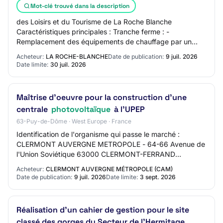
Mot-clé trouvé dans la description
des Loisirs et du Tourisme de La Roche Blanche
Caractéristiques principales : Tranche ferme : -
Remplacement des équipements de chauffage par un
système performant - Étude d'approvisionnement
Acheteur:
LA ROCHE-BLANCHE
Date de publication:
9 juil. 2026
énergét…
Date limite:
30 juil. 2026
Maîtrise d'oeuvre pour la construction d'une
centrale
photovoltaïque
à l'UPEP
63-Puy-de-Dôme · West Europe · France
Identification de l'organisme qui passe le marché :
CLERMONT AUVERGNE METROPOLE - 64-66 Avenue de
l'Union Soviétique 63000 CLERMONT-FERRAND
CLERMONT AUVERGNE METROPOLE - SIRET : 246 300
Acheteur:
CLERMONT AUVERGNE MÉTROPOLE (CAM)
701 00231 Gro…
Date de publication:
9 juil. 2026
Date limite:
3 sept. 2026
Réalisation d’un cahier de gestion pour le site
classé des gorges du Secteur de l’Hermitage