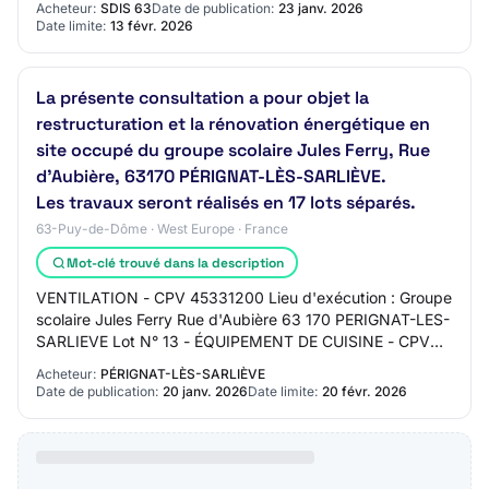
Acheteur:
SDIS 63
Date de publication:
23 janv. 2026
Groupement…
Date limite:
13 févr. 2026
La présente consultation a pour objet la
restructuration et la rénovation énergétique en
site occupé du groupe scolaire Jules Ferry, Rue
d'Aubière, 63170 PÉRIGNAT-LÈS-SARLIÈVE.
Les travaux seront réalisés en 17 lots séparés.
63-Puy-de-Dôme · West Europe · France
Mot-clé trouvé dans la description
VENTILATION - CPV 45331200 Lieu d'exécution : Groupe
scolaire Jules Ferry Rue d'Aubière 63 170 PERIGNAT-LES-
SARLIEVE Lot N° 13 - ÉQUIPEMENT DE CUISINE - CPV
39314000 Lieu d'exécution : Groupe scolair…
Acheteur:
PÉRIGNAT-LÈS-SARLIÈVE
Date de publication:
20 janv. 2026
Date limite:
20 févr. 2026