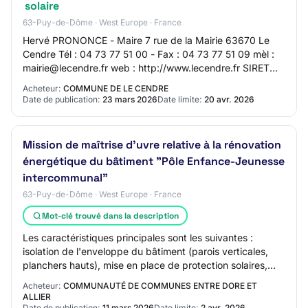
solaire
63-Puy-de-Dôme · West Europe · France
Hervé PRONONCE - Maire 7 rue de la Mairie 63670 Le
Cendre Tél : 04 73 77 51 00 - Fax : 04 73 77 51 09 mèl :
mairie@lecendre.fr web : http://www.lecendre.fr SIRET
21630069900016 Groupement de commande…
Acheteur:
COMMUNE DE LE CENDRE
Date de publication:
23 mars 2026
Date limite:
20 avr. 2026
Mission de maîtrise d'uvre relative à la rénovation
énergétique du bâtiment "Pôle Enfance-Jeunesse
intercommunal"
63-Puy-de-Dôme · West Europe · France
Mot-clé trouvé dans la description
Les caractéristiques principales sont les suivantes :
isolation de l'enveloppe du bâtiment (parois verticales,
planchers hauts), mise en place de protection solaires,
réduction de surface vitrée, mis…
Acheteur:
COMMUNAUTÉ DE COMMUNES ENTRE DORE ET
ALLIER
Date de publication:
11 mars 2026
Date limite:
2 avr. 2026