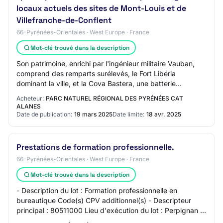
locaux actuels des sites de Mont-Louis et de
Villefranche-de-Conflent
66-Pyrénées-Orientales · West Europe · France
Mot-clé trouvé dans la description
Son patrimoine, enrichi par l'ingénieur militaire Vauban,
comprend des remparts surélevés, le Fort Libéria
dominant la ville, et la Cova Bastera, une batterie
casematée unique en grotte. Elle incarne…
Acheteur:
PARC NATUREL RÉGIONAL DES PYRÉNÉES CAT
ALANES
Date de publication:
19 mars 2025
Date limite:
18 avr. 2025
Prestations de formation professionnelle.
66-Pyrénées-Orientales · West Europe · France
Mot-clé trouvé dans la description
- Description du lot : Formation professionnelle en
bureautique Code(s) CPV additionnel(s) - Descripteur
principal : 80511000 Lieu d'exécution du lot : Perpignan -
Description du lot : Formation règl…