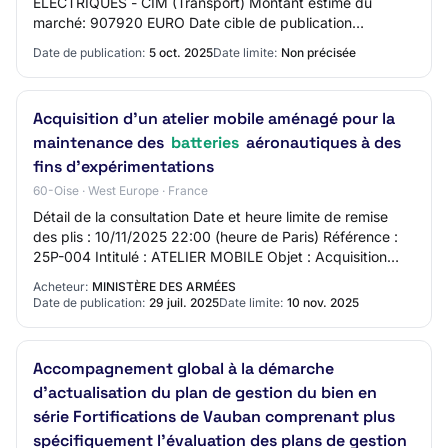
ELECTRIQUES - CIM (Transport) Montant estimé du
marché: 907920 EURO Date cible de publication
(Attention : Date en format anglais aaaa/mm/jj): 2025-10-
Date de publication:
5 oct. 2025
Date limite:
Non précisée
05
Acquisition d’un atelier mobile aménagé pour la
maintenance des
batteries
aéronautiques à des
fins d’expérimentations
60-Oise · West Europe · France
Détail de la consultation Date et heure limite de remise
des plis : 10/11/2025 22:00 (heure de Paris) Référence :
25P-004 Intitulé : ATELIER MOBILE Objet : Acquisition
d’un atelier mobile aménagé pou…
Acheteur:
MINISTÈRE DES ARMÉES
Date de publication:
29 juil. 2025
Date limite:
10 nov. 2025
Accompagnement global à la démarche
d'actualisation du plan de gestion du bien en
série Fortifications de Vauban comprenant plus
spécifiquement l'évaluation des plans de gestion