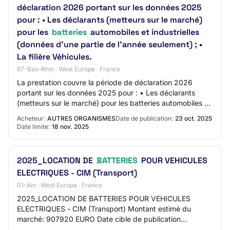
déclaration 2026 portant sur les données 2025
pour : • Les déclarants (metteurs sur le marché)
pour les
batteries
automobiles et industrielles
(données d’une partie de l’année seulement) ; •
La filière Véhicules.
67-Bas-Rhin · West Europe · France
La prestation couvre la période de déclaration 2026
portant sur les données 2025 pour : • Les déclarants
(metteurs sur le marché) pour les batteries automobiles et
industrielles (données d’une partie…
Acheteur:
AUTRES ORGANISMES
Date de publication:
23 oct. 2025
Date limite:
18 nov. 2025
2025_LOCATION DE
BATTERIES
POUR VEHICULES
ELECTRIQUES - CIM (Transport)
01-Ain · West Europe · France
2025_LOCATION DE BATTERIES POUR VEHICULES
ELECTRIQUES - CIM (Transport) Montant estimé du
marché: 907920 EURO Date cible de publication
(Attention : Date en format anglais aaaa/mm/jj): 2025-10-