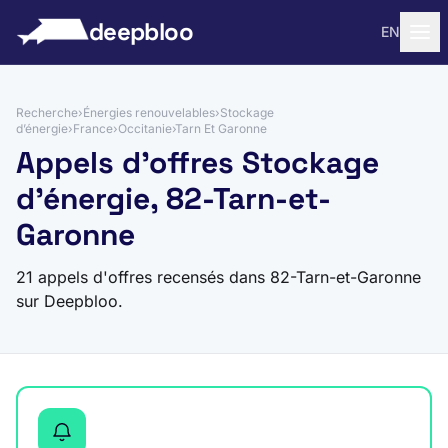
 au contenu
deepbloo
EN
Recherche
›
Énergies renouvelables
›
Stockage
d’énergie
›
France
›
Occitanie
›
Tarn Et Garonne
Appels d'offres Stockage
d’énergie, 82-Tarn-et-
Garonne
21 appels d'offres recensés dans 82-Tarn-et-Garonne
sur Deepbloo.