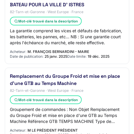
BATEAU POUR LA VILLE D' ISTRES
82-Tarn-et-Garonne · West Europe · France
Mot-clé trouvé dans la description
La garantie comprend les vices et défauts de fabrication,
les batteries, les pannes, etc... NB : Si une garantie court
après l'échéance du marché, elle reste effective.
Acheteur:
M. FRANÇOIS BERNARDINI - MAIRE
Date de publication:
25 janv. 2025
Date limite:
19 déc. 2025
Remplacement du Groupe Froid et mise en place
d'une GTB au Temps Machine
82-Tarn-et-Garonne · West Europe · France
Mot-clé trouvé dans la description
Groupement de commandes : Non Objet Remplacement
du Groupe Froid et mise en place d'une GTB au Temps
Machine Référence GTB TEMPS MACHINE Type de
marché Travaux Mode Procédure adaptée ouverte
Acheteur:
M LE PRÉSIDENT PRÉSIDENT
Techniqu…