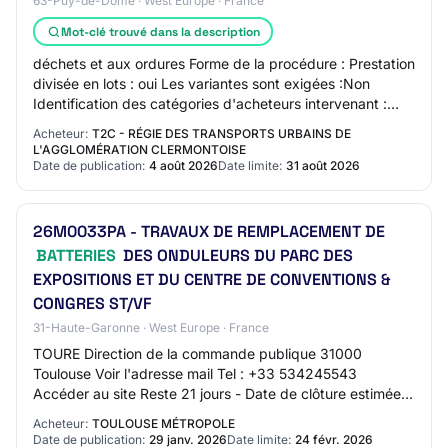
63-Puy-de-Dôme · West Europe · France
Mot-clé trouvé dans la description
déchets et aux ordures Forme de la procédure : Prestation
divisée en lots : oui Les variantes sont exigées :Non
Identification des catégories d'acheteurs intervenant :
Régie EPIC Lot N° 1 - Déchets u…
Acheteur:
T2C - RÉGIE DES TRANSPORTS URBAINS DE
L'AGGLOMÉRATION CLERMONTOISE
Date de publication:
4 août 2026
Date limite:
31 août 2026
26M0033PA - TRAVAUX DE REMPLACEMENT DE
BATTERIES
DES ONDULEURS DU PARC DES
EXPOSITIONS ET DU CENTRE DE CONVENTIONS &
CONGRES ST/VF
31-Haute-Garonne · West Europe · France
TOURE Direction de la commande publique 31000
Toulouse Voir l'adresse mail Tel : +33 534245543
Accéder au site Reste 21 jours - Date de clôture estimée :
24/02/2026 Accès au DCE Secteurs d'activité T…
Acheteur:
TOULOUSE MÉTROPOLE
Date de publication:
29 janv. 2026
Date limite:
24 févr. 2026