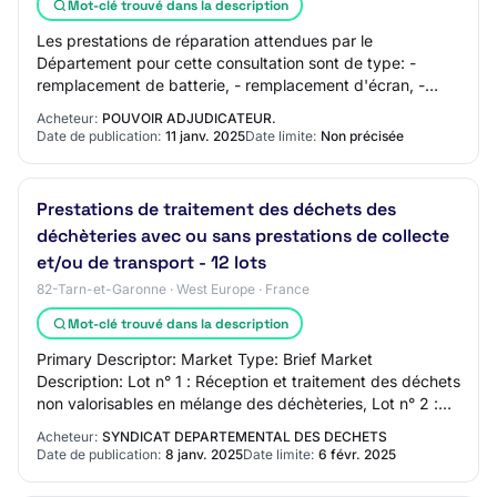
Mot-clé trouvé dans la description
Les prestations de réparation attendues par le
Département pour cette consultation sont de type: -
remplacement de batterie, - remplacement d'écran, -
remplacement dalle tactile, - autres petites rép…
Acheteur:
POUVOIR ADJUDICATEUR.
Date de publication:
11 janv. 2025
Date limite:
Non précisée
Prestations de traitement des déchets des
déchèteries avec ou sans prestations de collecte
et/ou de transport - 12 lots
82-Tarn-et-Garonne · West Europe · France
Mot-clé trouvé dans la description
Primary Descriptor: Market Type: Brief Market
Description: Lot n° 1 : Réception et traitement des déchets
non valorisables en mélange des déchèteries, Lot n° 2 :
Broyage des déchets verts de la déchè…
Acheteur:
SYNDICAT DEPARTEMENTAL DES DECHETS
Date de publication:
8 janv. 2025
Date limite:
6 févr. 2025