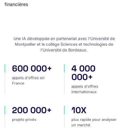
financières
Une IA développée en partenariat avec l'Université de
Montpellier et le collège Sciences et technologies de
l'Université de Bordeaux.
600 000+
4 000
appels d'offres en France
appels d'offres internatio
000+
appels d'offres en
France
appels d'offres
internationaux
200 000+
10X
projets privés
plus rapide pour analyser
projets privés
plus rapide pour analyser
un marché