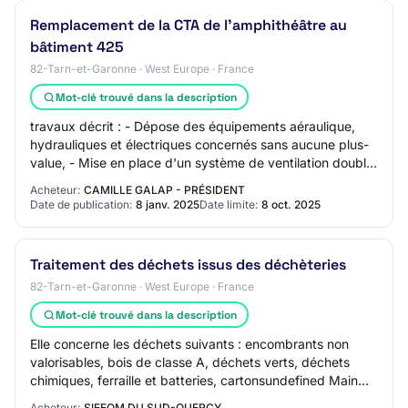
Remplacement de la CTA de l'amphithéâtre au
bâtiment 425
82-Tarn-et-Garonne · West Europe · France
Mot-clé trouvé dans la description
travaux décrit : - Dépose des équipements aéraulique,
hydrauliques et électriques concernés sans aucune plus-
value, - Mise en place d'un système de ventilation double
flux, - Refonte de la distributi…
Acheteur:
CAMILLE GALAP - PRÉSIDENT
Date de publication:
8 janv. 2025
Date limite:
8 oct. 2025
Traitement des déchets issus des déchèteries
82-Tarn-et-Garonne · West Europe · France
Mot-clé trouvé dans la description
Elle concerne les déchets suivants : encombrants non
valorisables, bois de classe A, déchets verts, déchets
chimiques, ferraille et batteries, cartonsundefined Main
Execution Location: Lafrancaise 82…
Acheteur:
SIEEOM DU SUD-QUERCY