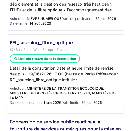
déploiement et la gestion des réseaux très haut débit
(THD) et de la fibre optique • l’accompagnement des
acteurs publics et privés dans leur tran…
Acheteur:
NIÈVRE NUMÉRIQUE
Date de publication:
29 juin 2026
Date limite:
14 août 2026
RFI_sourcing_fibre_optique
67-Bas-Rhin · West Europe · France
Mot-clé trouvé dans la description
Détail de la consultation Date et heure limite de remise
des plis : 29/06/2026 17:00 (heure de Paris) Référence :
RFI_sourcing_fibre_optique Intitulé :
RFI_sourcing_fibre_optique Objet : Dans la pers…
Acheteur:
MINISTÈRE DE LA TRANSITION ÉCOLOGIQUE,
MINISTÈRE DE LA COHÉSION DES TERRITOIRES, MINISTÈRE DE
LA MER
Date de publication:
1 juin 2026
Date limite:
29 juin 2026
Concession de service public relative à la
fourniture de services numériques pour la mise en