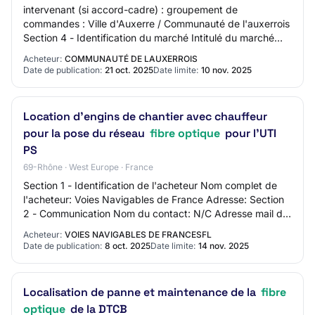
intervenant (si accord-cadre) : groupement de
commandes : Ville d'Auxerre / Communauté de l'auxerrois
Section 4 - Identification du marché Intitulé du marché
:&nbsp;Marché public 25VA28 : Prestations…
Acheteur:
COMMUNAUTÉ DE LAUXERROIS
Date de publication:
21 oct. 2025
Date limite:
10 nov. 2025
Location d’engins de chantier avec chauffeur
pour la pose du réseau
fibre optique
pour l’UTI
PS
69-Rhône · West Europe · France
Section 1 - Identification de l'acheteur Nom complet de
l'acheteur: Voies Navigables de France Adresse: Section
2 - Communication Nom du contact: N/C Adresse mail du
contact: N/C Numéro de téléphone…
Acheteur:
VOIES NAVIGABLES DE FRANCESFL
Date de publication:
8 oct. 2025
Date limite:
14 nov. 2025
Localisation de panne et maintenance de la
fibre
optique
de la DTCB