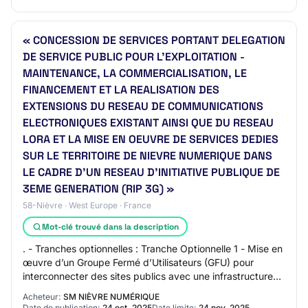
« CONCESSION DE SERVICES PORTANT DELEGATION
DE SERVICE PUBLIC POUR L’EXPLOITATION -
MAINTENANCE, LA COMMERCIALISATION, LE
FINANCEMENT ET LA REALISATION DES
EXTENSIONS DU RESEAU DE COMMUNICATIONS
ELECTRONIQUES EXISTANT AINSI QUE DU RESEAU
LORA ET LA MISE EN OEUVRE DE SERVICES DEDIES
SUR LE TERRITOIRE DE NIEVRE NUMERIQUE DANS
LE CADRE D’UN RESEAU D’INITIATIVE PUBLIQUE DE
3EME GENERATION (RIP 3G) »
58-Nièvre · West Europe · France
Mot-clé trouvé dans la description
. - Tranches optionnelles : Tranche Optionnelle 1 - Mise en
œuvre d’un Groupe Fermé d’Utilisateurs (GFU) pour
interconnecter des sites publics avec une infrastructure
fibre optique dédiée et sécurisé…
Acheteur:
SM NIÈVRE NUMÉRIQUE
Date de publication:
24 oct. 2025
Date limite:
24 nov. 2025