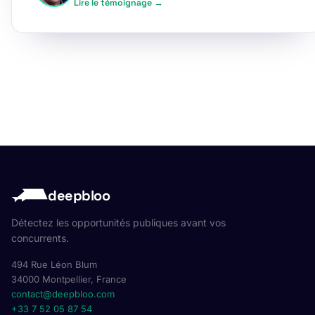
Lire le témoignage →
deepbloo
Détectez les opportunités publiques avant vos
concurrents.
494 Rue Léon Blum
34000 Montpellier, France
contact@deepbloo.com
+33 7 52 05 87 54