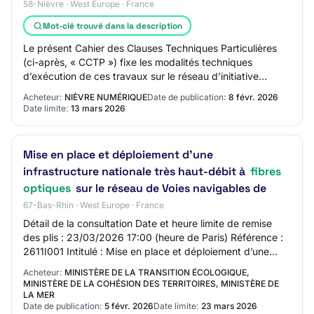
58-Nièvre · West Europe · France
Mot-clé trouvé dans la description
Le présent Cahier des Clauses Techniques Particulières
(ci-après, « CCTP ») fixe les modalités techniques
d’exécution de ces travaux sur le réseau d’initiative
publique à très haut débit (FTTH) de la…
Acheteur:
NIÈVRE NUMÉRIQUE
Date de publication:
8 févr. 2026
Date limite:
13 mars 2026
Mise en place et déploiement d’une
infrastructure nationale très haut-débit à
fibres
optiques
sur le réseau de Voies navigables de
67-Bas-Rhin · West Europe · France
Détail de la consultation Date et heure limite de remise
des plis : 23/03/2026 17:00 (heure de Paris) Référence :
2611I001 Intitulé : Mise en place et déploiement d’une
infrastructure nationale très…
Acheteur:
MINISTÈRE DE LA TRANSITION ÉCOLOGIQUE,
MINISTÈRE DE LA COHÉSION DES TERRITOIRES, MINISTÈRE DE
LA MER
Date de publication:
5 févr. 2026
Date limite:
23 mars 2026