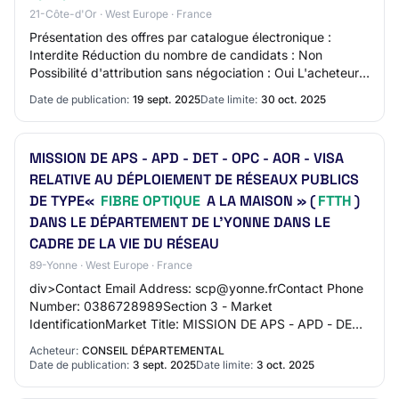
21-Côte-d'Or · West Europe · France
Présentation des offres par catalogue électronique :
Interdite Réduction du nombre de candidats : Non
Possibilité d'attribution sans négociation : Oui L'acheteur
exige la présentations de variantes :…
Date de publication:
19 sept. 2025
Date limite:
30 oct. 2025
MISSION DE APS - APD - DET - OPC - AOR - VISA
RELATIVE AU DÉPLOIEMENT DE RÉSEAUX PUBLICS
DE TYPE«
FIBRE OPTIQUE
A LA MAISON » (
FTTH
)
DANS LE DÉPARTEMENT DE L'YONNE DANS LE
CADRE DE LA VIE DU RÉSEAU
89-Yonne · West Europe · France
div>Contact Email Address: scp@yonne.frContact Phone
Number: 0386728989Section 3 - Market
IdentificationMarket Title: MISSION DE APS - APD - DET -
OPC - AOR - VISA RELATIVE AU DÉPLOIEMENT DE
Acheteur:
CONSEIL DÉPARTEMENTAL
RÉSEAUX…
Date de publication:
3 sept. 2025
Date limite:
3 oct. 2025