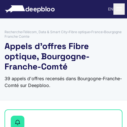
 au contenu
deepbloo
EN
Recherche
›
Télécom, Data & Smart City
›
Fibre optique
›
France
›
Bourgogne
Franche Comte
Appels d'offres Fibre
optique, Bourgogne-
Franche-Comté
39 appels d'offres recensés dans Bourgogne-Franche-
Comté sur Deepbloo.