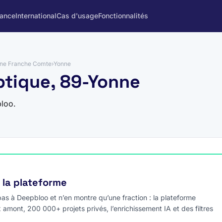
rance
International
Cas d'usage
Fonctionnalités
ne Franche Comte
›
Yonne
optique, 89-Yonne
loo.
e la plateforme
s à Deepbloo et n’en montre qu’une fraction : la plateforme
x amont, 200 000+ projets privés, l’enrichissement IA et des filtres