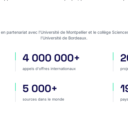
n partenariat avec l'Université de Montpellier et le collège Science
l'Université de Bordeaux.
4 000 000+
2
appels d'offres internationaux
pro
appels d'offres internationaux
proj
5 000+
1
hé
sources dans le monde
pay
sources dans le monde
pays