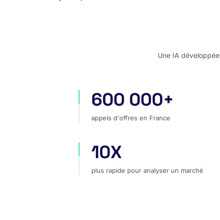
Une IA développée e
600 000+
appels d'offres en France
appels d'offres en France
10X
plus rapide pour analyser un marc
plus rapide pour analyser un marché