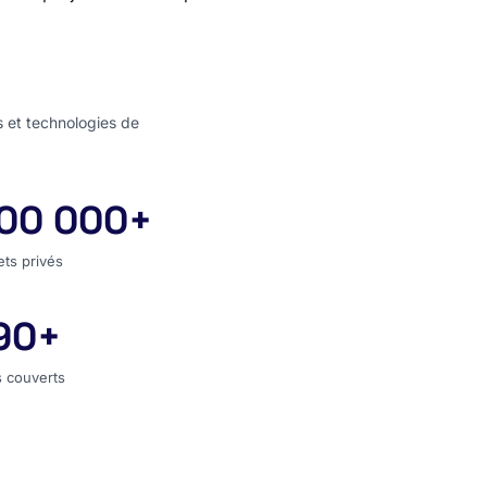
s et technologies de
00 000+
jets privés
ets privés
90+
s couverts
 couverts