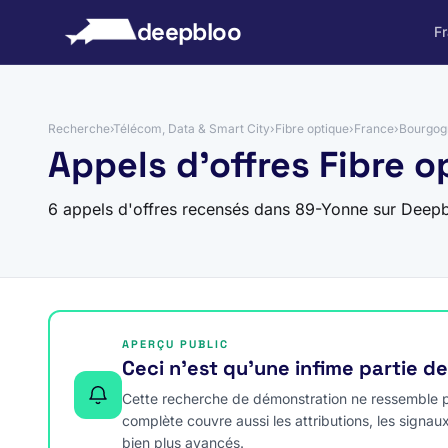
 au contenu
deepbloo
F
Recherche
›
Télécom, Data & Smart City
›
Fibre optique
›
France
›
Bourgog
Appels d'offres Fibre 
6 appels d'offres recensés dans 89-Yonne sur Deepb
APERÇU PUBLIC
Ceci n’est qu’une infime partie d
Cette recherche de démonstration ne ressemble pa
complète couvre aussi les attributions, les signau
bien plus avancés.