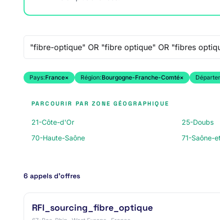
Recherche libre
Pays:
France
×
Région:
Bourgogne-Franche-Comté
×
Départe
PARCOURIR PAR ZONE GÉOGRAPHIQUE
21-Côte-d'Or
25-Doubs
70-Haute-Saône
71-Saône-et
6 appels d’offres
RFI_sourcing_fibre_optique