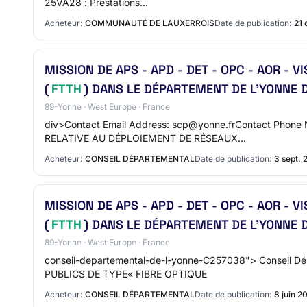
25VA28 : Prestations…
Acheteur:
COMMUNAUTÉ DE LAUXERROIS
Date de publication:
21 
MISSION DE APS - APD - DET - OPC - AOR -
(
FTTH
) DANS LE DÉPARTEMENT DE L'YONNE D
89-Yonne · West Europe · France
div>Contact Email Address: scp@yonne.frContact Phone 
RELATIVE AU DÉPLOIEMENT DE RÉSEAUX…
Acheteur:
CONSEIL DÉPARTEMENTAL
Date de publication:
3 sept. 
MISSION DE APS - APD - DET - OPC - AOR -
(
FTTH
) DANS LE DÉPARTEMENT DE L'YONNE D
89-Yonne · West Europe · France
conseil-departemental-de-l-yonne-C257038"> Conseil 
PUBLICS DE TYPE« FIBRE OPTIQUE
Acheteur:
CONSEIL DÉPARTEMENTAL
Date de publication:
8 juin 2