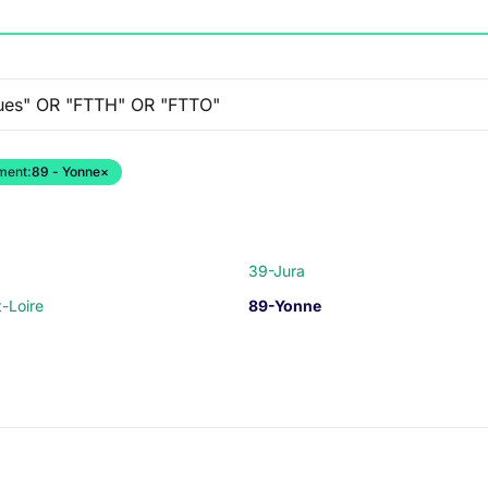
ment:
89 - Yonne
×
39-Jura
-Loire
89-Yonne