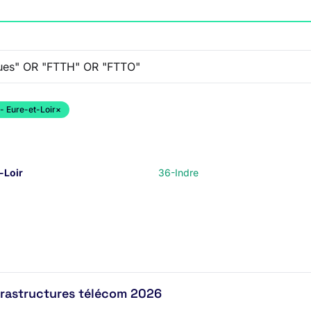
- Eure-et-Loir
×
-Loir
36-Indre
nfrastructures télécom 2026