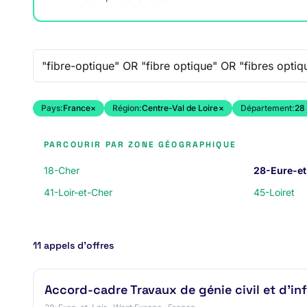
Recherche libre
Pays:
France
×
Région:
Centre-Val de Loire
×
Département:
28 
PARCOURIR PAR ZONE GÉOGRAPHIQUE
18-Cher
28-Eure-et
41-Loir-et-Cher
45-Loiret
11 appels d’offres
Accord-cadre Travaux de génie civil et d'i