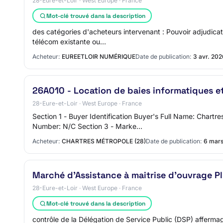
28-Eure-et-Loir · West Europe · France
Mot-clé trouvé dans la description
des catégories d'acheteurs intervenant : Pouvoir adjudica
télécom existante ou…
Acheteur:
EUREETLOIR NUMÉRIQUE
Date de publication:
3 avr. 202
26A010 - Location de baies informatiques et
28-Eure-et-Loir · West Europe · France
Section 1 - Buyer Identification Buyer's Full Name: Char
Number: N/C Section 3 - Marke…
Acheteur:
CHARTRES MÉTROPOLE (28)
Date de publication:
6 mar
Marché d'Assistance à maitrise d'ouvrage P
28-Eure-et-Loir · West Europe · France
Mot-clé trouvé dans la description
contrôle de la Délégation de Service Public (DSP) affermag