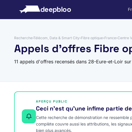
 au contenu
deepbloo
F
Recherche
›
Télécom, Data & Smart City
›
Fibre optique
›
France
›
Centre V
Appels d'offres Fibre o
11 appels d'offres recensés dans 28-Eure-et-Loir su
APERÇU PUBLIC
Ceci n’est qu’une infime partie d
Cette recherche de démonstration ne ressemble pa
complète couvre aussi les attributions, les signau
bien plus avancés.