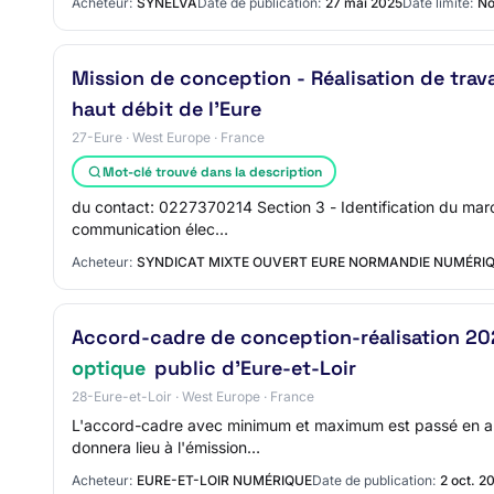
Acheteur:
SYNELVA
Date de publication:
27 mai 2025
Date limite:
No
Mission de conception - Réalisation de tra
haut débit de l'Eure
27-Eure · West Europe · France
Mot-clé trouvé dans la description
du contact: 0227370214 Section 3 - Identification du marc
communication élec…
Acheteur:
SYNDICAT MIXTE OUVERT EURE NORMANDIE NUMÉRI
Accord-cadre de conception-réalisation 20
optique
public d'Eure-et-Loir
28-Eure-et-Loir · West Europe · France
L'accord-cadre avec minimum et maximum est passé en appl
donnera lieu à l'émission…
Acheteur:
EURE-ET-LOIR NUMÉRIQUE
Date de publication:
2 oct. 2