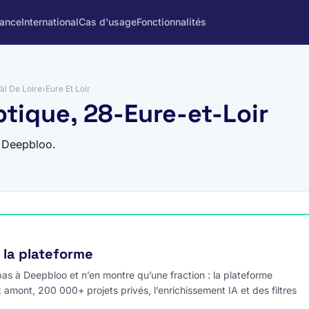
rance
International
Cas d'usage
Fonctionnalités
al De Loire
›
Eure Et Loir
ptique, 28-Eure-et-Loir
r Deepbloo.
e la plateforme
s à Deepbloo et n’en montre qu’une fraction : la plateforme
x amont, 200 000+ projets privés, l’enrichissement IA et des filtres