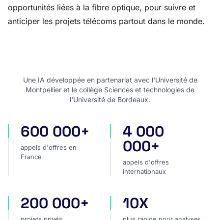
opportunités liées à la fibre optique, pour suivre et
anticiper les projets télécoms partout dans le monde.
Une IA développée en partenariat avec l'Université de
Montpellier et le collège Sciences et technologies de
l'Université de Bordeaux.
600 000+
4 000
appels d'offres en France
appels d'offres internatio
000+
appels d'offres en
France
appels d'offres
internationaux
200 000+
10X
projets privés
plus rapide pour analyser
projets privés
plus rapide pour analyser