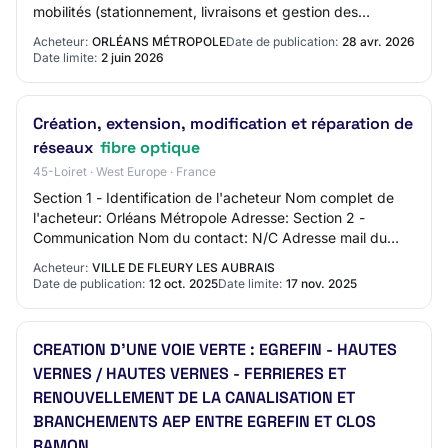
mobilités (stationnement, livraisons et gestion des
visiteurs occasionnels), des am…
Acheteur:
ORLÉANS MÉTROPOLE
Date de publication:
28 avr. 2026
Date limite:
2 juin 2026
Création, extension, modification et réparation de
réseaux
fibre optique
45-Loiret · West Europe · France
Section 1 - Identification de l'acheteur Nom complet de
l'acheteur: Orléans Métropole Adresse: Section 2 -
Communication Nom du contact: N/C Adresse mail du
contact: N/C Numéro de téléphone du contac…
Acheteur:
VILLE DE FLEURY LES AUBRAIS
Date de publication:
12 oct. 2025
Date limite:
17 nov. 2025
CREATION D'UNE VOIE VERTE : EGREFIN - HAUTES
VERNES / HAUTES VERNES - FERRIERES ET
RENOUVELLEMENT DE LA CANALISATION ET
BRANCHEMENTS AEP ENTRE EGREFIN ET CLOS
RAMON