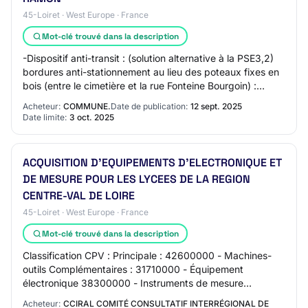
45-Loiret · West Europe · France
Mot-clé trouvé dans la description
-Dispositif anti-transit : (solution alternative à la PSE3,2)
bordures anti-stationnement au lieu des poteaux fixes en
bois (entre le cimetière et la rue Fonteine Bourgoin) :
espacement 2 m o PSE 4 -…
Acheteur:
COMMUNE.
Date de publication:
12 sept. 2025
Date limite:
3 oct. 2025
ACQUISITION D'EQUIPEMENTS D'ELECTRONIQUE ET
DE MESURE POUR LES LYCEES DE LA REGION
CENTRE-VAL DE LOIRE
45-Loiret · West Europe · France
Mot-clé trouvé dans la description
Classification CPV : Principale : 42600000 - Machines-
outils Complémentaires : 31710000 - Équipement
électronique 38300000 - Instruments de mesure
38621000 - Appareils à fibres optiques La procédure…
Acheteur:
CCIRAL COMITÉ CONSULTATIF INTERRÉGIONAL DE