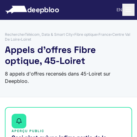
 au contenu
deepbloo
EN
Recherche
›
Télécom, Data & Smart City
›
Fibre optique
›
France
›
Centre Val
De Loire
›
Loiret
Appels d'offres Fibre
optique, 45-Loiret
8 appels d'offres recensés dans 45-Loiret sur
Deepbloo.
APERÇU PUBLIC