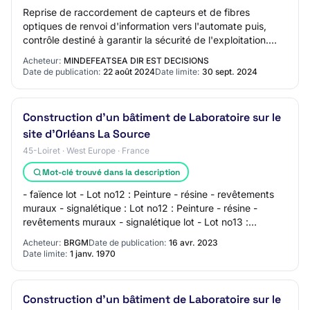
Reprise de raccordement de capteurs et de fibres
optiques de renvoi d'information vers l'automate puis,
contrôle destiné à garantir la sécurité de l'exploitation.
Code(s) CPV additionnel(s) - Descrip…
Acheteur:
MINDEFEATSEA DIR EST DECISIONS
Date de publication:
22 août 2024
Date limite:
30 sept. 2024
Construction d'un bâtiment de Laboratoire sur le
site d'Orléans La Source
45-Loiret · West Europe · France
Mot-clé trouvé dans la description
- faïence lot - Lot no12 : Peinture - résine - revêtements
muraux - signalétique : Lot no12 : Peinture - résine -
revêtements muraux - signalétique lot - Lot no13 :
Menuiseries intérieures : Lot n°13…
Acheteur:
BRGM
Date de publication:
16 avr. 2023
Date limite:
1 janv. 1970
Construction d'un bâtiment de Laboratoire sur le