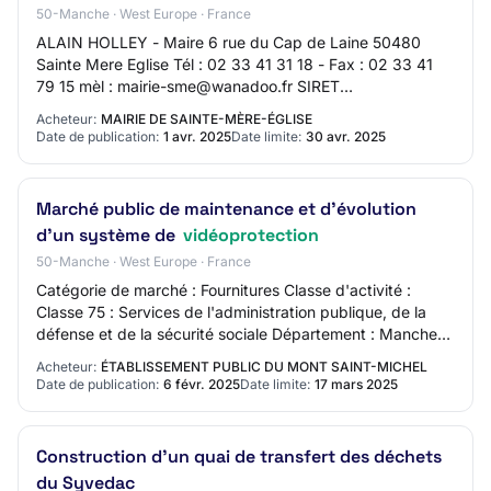
50-Manche · West Europe · France
ALAIN HOLLEY - Maire 6 rue du Cap de Laine 50480
Sainte Mere Eglise Tél : 02 33 41 31 18 - Fax : 02 33 41
79 15 mèl : mairie-sme@wanadoo.fr SIRET
20008713800018 Groupement de commandes : Non
Acheteur:
MAIRIE DE SAINTE-MÈRE-ÉGLISE
L'avis i…
Date de publication:
1 avr. 2025
Date limite:
30 avr. 2025
Marché public de maintenance et d’évolution
d’un système de
vidéoprotection
50-Manche · West Europe · France
Catégorie de marché : Fournitures Classe d'activité :
Classe 75 : Services de l'administration publique, de la
défense et de la sécurité sociale Département : Manche
(50) Date limite des candidatures…
Acheteur:
ÉTABLISSEMENT PUBLIC DU MONT SAINT-MICHEL
Date de publication:
6 févr. 2025
Date limite:
17 mars 2025
Construction d'un quai de transfert des déchets
du Syvedac