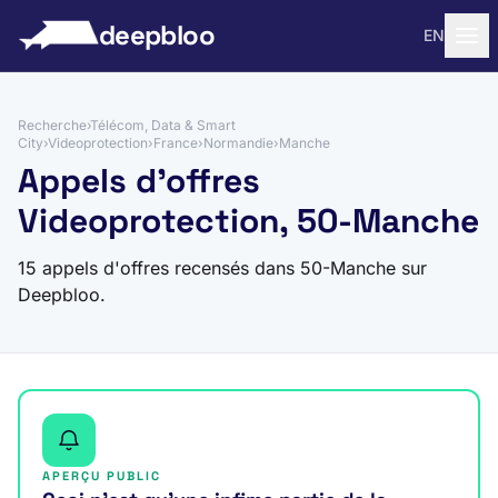
 au contenu
deepbloo
EN
Recherche
›
Télécom, Data & Smart
City
›
Videoprotection
›
France
›
Normandie
›
Manche
Appels d'offres
Videoprotection, 50-Manche
15 appels d'offres recensés dans 50-Manche sur
Deepbloo.
APERÇU PUBLIC