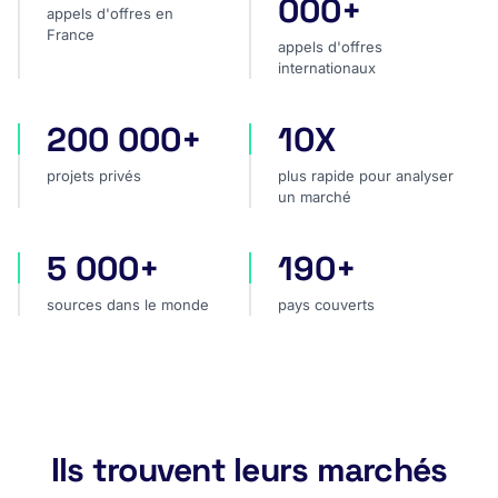
000+
appels d'offres en
France
appels d'offres
internationaux
200 000+
10X
projets privés
plus rapide pour analyser
projets privés
plus rapide pour analyser
un marché
5 000+
190+
sources dans le monde
pays couverts
sources dans le monde
pays couverts
Ils trouvent leurs marchés