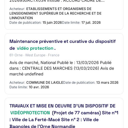
2026950ACTX034 Intitulé : ACCORD CADRE DE
TRAVAUX D'INSTALLATION, INTEGRATION ET MAIN…
Acheteur:
ETABLISSEMENTS ET ORGANISMES DE
LENSEIGNEMENT SUPÉRIEUR DE LA RECHERCHE ET DE
LINNOVATION
Date de publication:
15 juin 2026
Date limite:
17 juil. 2026
Maintenance préventive et curative du dispositif
de
vidéo protection
.
61-Orne · West Europe · France
Avis de marché, National Publié le : 13/03/2026 Publié
dans : CENTRALE DES MARCHES (13/03/2026) Avis de
marché undefined
Acheteur:
COMMUNE DE LAIGLE
Date de publication:
13 mars 2026
Date limite:
10 avr. 2026
TRAVAUX ET MISE EN OEUVRE D'UN DISPOSITIF DE
VIDÉOPROTECTION
(Projet de 77 caméras) Site n°1
: Ville de La Ferté-Macé Site n° 2 : Ville de
Bagnoles de l'Orne Normandie