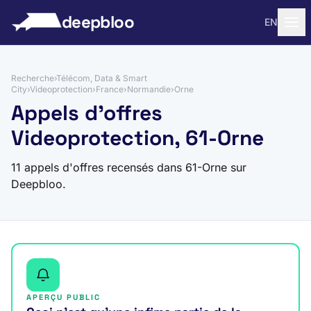
 au contenu
deepbloo
EN
Recherche
›
Télécom, Data & Smart
City
›
Videoprotection
›
France
›
Normandie
›
Orne
Appels d'offres
Videoprotection, 61-Orne
11 appels d'offres recensés dans 61-Orne sur
Deepbloo.
APERÇU PUBLIC