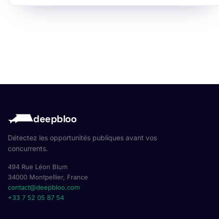
deepbloo
Détectez les opportunités publiques avant vos
concurrents.
494 Rue Léon Blum
34000 Montpellier, France
contact@deepbloo.com
+33 7 52 05 87 54