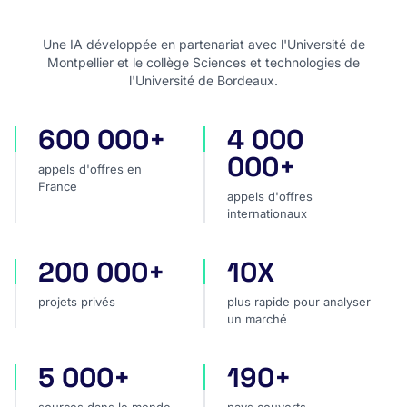
Une IA développée en partenariat avec l'Université de
Montpellier et le collège Sciences et technologies de
l'Université de Bordeaux.
600 000+
4 000
appels d'offres en France
appels d'offres internatio
000+
appels d'offres en
France
appels d'offres
internationaux
200 000+
10X
projets privés
plus rapide pour analyser
projets privés
plus rapide pour analyser
un marché
5 000+
190+
sources dans le monde
pays couverts