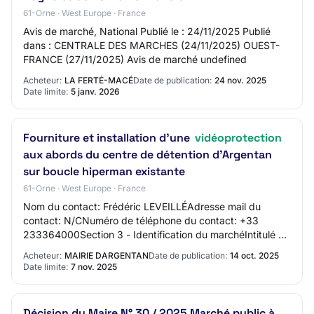
61-Orne · West Europe · France
Avis de marché, National Publié le : 24/11/2025 Publié
dans : CENTRALE DES MARCHES (24/11/2025) OUEST-
FRANCE (27/11/2025) Avis de marché undefined
Acheteur:
LA FERTÉ-MACÉ
Date de publication:
24 nov. 2025
Date limite:
5 janv. 2026
Fourniture et installation d'une
vidéoprotection
aux abords du centre de détention d’Argentan
sur boucle hiperman existante
61-Orne · West Europe · France
Nom du contact: Frédéric LEVEILLÉAdresse mail du
contact: N/CNuméro de téléphone du contact: +33
233364000Section 3 - Identification du marchéIntitulé du
marché: Fourniture et installation d'une vidé…
Acheteur:
MAIRIE DARGENTAN
Date de publication:
14 oct. 2025
Date limite:
7 nov. 2025
Décision du Maire N° 30 / 2025 Marché public à