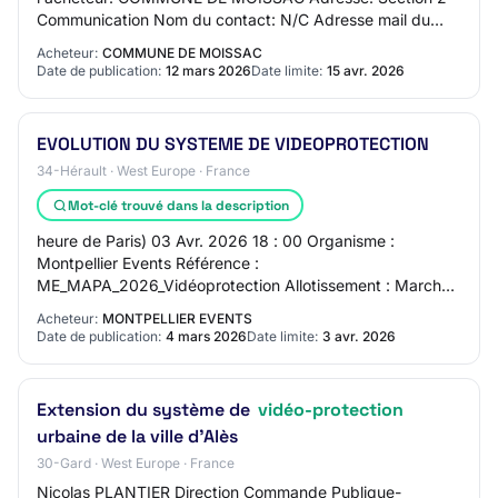
Communication Nom du contact: N/C Adresse mail du
contact: N/C Numéro de téléphone du conta…
Acheteur:
COMMUNE DE MOISSAC
Date de publication:
12 mars 2026
Date limite:
15 avr. 2026
EVOLUTION DU SYSTEME DE VIDEOPROTECTION
34-Hérault · West Europe · France
Mot-clé trouvé dans la description
heure de Paris) 03 Avr. 2026 18 : 00 Organisme :
Montpellier Events Référence :
ME_MAPA_2026_Vidéoprotection Allotissement : Marché
unique Nature des prestations : Services Type de
Acheteur:
MONTPELLIER EVENTS
procédure : Procéd…
Date de publication:
4 mars 2026
Date limite:
3 avr. 2026
Extension du système de
vidéo-protection
urbaine de la ville d'Alès
30-Gard · West Europe · France
Nicolas PLANTIER Direction Commande Publique-