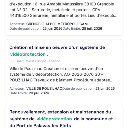
d'exécution : 6, rue Amable Matussière 38100 Grenoble
Lot N° 02 - Serrurerie, métallerie et portes - CPV
44316500 Serrurerie, métallerie et portes Lieu d'exécution
: 6, rue Amable Matussière 38100 Gr…
Acheteur:
GRENOBLE ALPES MÉTROPOLE GAM
Date de publication:
25 juin 2026
Date limite:
28 juil. 2026
Création et mise en oeuvre d'un système de
vidéoprotection
.
30-Gard · West Europe · France
Ville de Pouzilhac Création et mise en oeuvre d'un
système de vidéoprotection. AO-2626-2676 30 -
POUZILHAC Travaux de bâtiment Procédure adaptée
Mise en ligne : 21/06/2026 Limite de réponse : 20/07/2…
Acheteur:
VILLE DE POUZILHAC
Date de publication:
21 juin 2026
Date limite:
20 juil. 2026
Renouvellement, extension et maintenance du
système de
vidéoprotection
de la commune et
du Port de Palavas-les-Flots