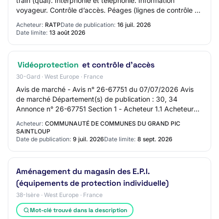
train (quai). Interphonie et téléphonie. Information
voyageur. Contrôle d’accès. Péages (lignes de contrôle et
appareils de vente). Locaux tech…
Acheteur:
RATP
Date de publication:
16 juil. 2026
Date limite:
13 août 2026
Vidéoprotection
et contrôle d'accès
30-Gard · West Europe · France
Avis de marché - Avis n° 26-67751 du 07/07/2026 Avis
de marché Département(s) de publication : 30, 34
Annonce n° 26-67751 Section 1 - Acheteur 1.1 Acheteur
Nom officiel : Communauté de communes du Gr…
Acheteur:
COMMUNAUTÉ DE COMMUNES DU GRAND PIC
SAINTLOUP
Date de publication:
9 juil. 2026
Date limite:
8 sept. 2026
Aménagement du magasin des E.P.I.
(équipements de protection individuelle)
38-Isère · West Europe · France
Mot-clé trouvé dans la description