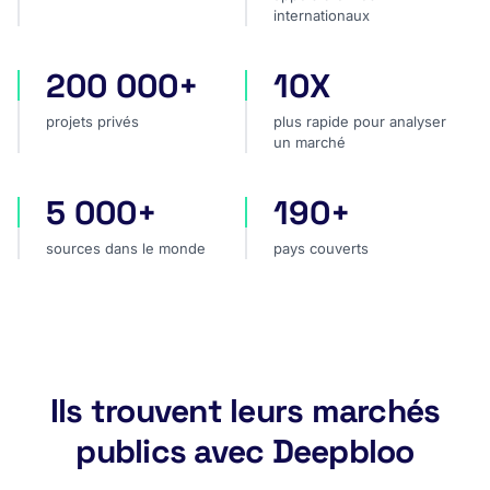
internationaux
200 000+
10X
projets privés
plus rapide pour analyser
projets privés
plus rapide pour analyser
un marché
5 000+
190+
sources dans le monde
pays couverts
sources dans le monde
pays couverts
Ils trouvent leurs marchés
publics avec Deepbloo