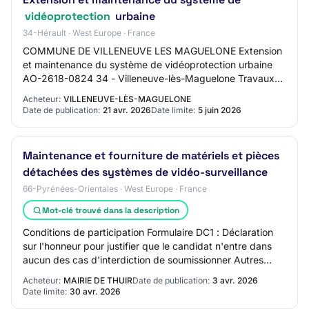
vidéoprotection
urbaine
34-Hérault · West Europe · France
COMMUNE DE VILLENEUVE LES MAGUELONE Extension
et maintenance du système de vidéoprotection urbaine
AO-2618-0824 34 - Villeneuve-lès-Maguelone Travaux
de bâtiment Procédure adaptée Mise en ligne : 21/…
Acheteur:
VILLENEUVE-LÈS-MAGUELONE
Date de publication:
21 avr. 2026
Date limite:
5 juin 2026
Maintenance et fourniture de matériels et pièces
détachées des systèmes de vidéo-surveillance
66-Pyrénées-Orientales · West Europe · France
Mot-clé trouvé dans la description
Conditions de participation Formulaire DC1 : Déclaration
sur l'honneur pour justifier que le candidat n'entre dans
aucun des cas d'interdiction de soumissionner Autres
exigences économiques ou financ…
Acheteur:
MAIRIE DE THUIR
Date de publication:
3 avr. 2026
Date limite:
30 avr. 2026