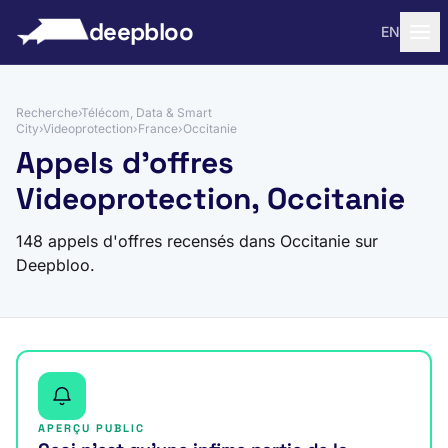
 au contenu
deepbloo
EN
Recherche
›
Télécom, Data & Smart
City
›
Videoprotection
›
France
›
Occitanie
Appels d'offres
Videoprotection, Occitanie
148 appels d'offres recensés dans Occitanie sur
Deepbloo.
APERÇU PUBLIC