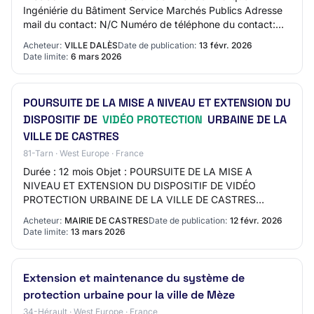
Ingéniérie du Bâtiment Service Marchés Publics Adresse
mail du contact: N/C Numéro de téléphone du contact:
N/C Section 3 - Identification du marché Intit…
Acheteur:
VILLE DALÈS
Date de publication:
13 févr. 2026
Date limite:
6 mars 2026
POURSUITE DE LA MISE A NIVEAU ET EXTENSION DU
DISPOSITIF DE
VIDÉO PROTECTION
URBAINE DE LA
VILLE DE CASTRES
81-Tarn · West Europe · France
Durée : 12 mois Objet : POURSUITE DE LA MISE A
NIVEAU ET EXTENSION DU DISPOSITIF DE VIDÉO
PROTECTION URBAINE DE LA VILLE DE CASTRES
Réference acheteur : 26VIDEOPROTECTION Type de
Acheteur:
MAIRIE DE CASTRES
Date de publication:
12 févr. 2026
marché : Fournitures…
Date limite:
13 mars 2026
Extension et maintenance du système de
protection urbaine pour la ville de Mèze
34-Hérault · West Europe · France