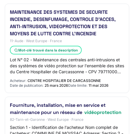
MAINTENANCE DES SYSTEMES DE SECURITE
INCENDIE, DESENFUMAGE, CONTROLE D'ACCES,
ANTI-INTRUSION, VIDEOPROTECTION ET DES
MOYENS DE LUTTE CONTRE L'INCENDIE
11-Aude · West Europe · France
Mot-clé trouvé dans la description
Lot N° 02 - Maintenance des centrales anti-intrusions et
des systèmes de vidéo protection sur l'ensemble des sites
du Centre Hospitalier de Carcassonne - CPV 79711000
Maintenance des centrales anti-i…
Acheteur:
CENTRE HOSPITALIER DE CARCASSONNE
Date de publication:
25 mars 2026
Date limite:
11 mai 2026
Fourniture, installation, mise en service et
maintenance pour un réseau de
vidéoprotection
82-Tarn-et-Garonne · West Europe · France
Section 1 - Identification de l'acheteur Nom complet de
l'acheteur: COMMUNE DE MOISSAC Adresse: Section 2 -