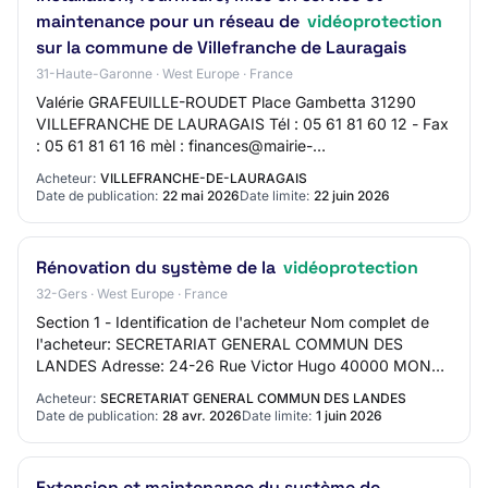
maintenance pour un réseau de
vidéoprotection
sur la commune de Villefranche de Lauragais
31-Haute-Garonne · West Europe · France
Valérie GRAFEUILLE-ROUDET Place Gambetta 31290
VILLEFRANCHE DE LAURAGAIS Tél : 05 61 81 60 12 - Fax
: 05 61 81 61 16 mèl : finances@mairie-
villefranchedelauragais.fr web : http://www.mairie-
Acheteur:
VILLEFRANCHE-DE-LAURAGAIS
villefran…
Date de publication:
22 mai 2026
Date limite:
22 juin 2026
Rénovation du système de la
vidéoprotection
32-Gers · West Europe · France
Section 1 - Identification de l'acheteur Nom complet de
l'acheteur: SECRETARIAT GENERAL COMMUN DES
LANDES Adresse: 24-26 Rue Victor Hugo 40000 MONT
DE MARSAN Section 2 - Communication Nom du contact:
Acheteur:
SECRETARIAT GENERAL COMMUN DES LANDES
…
Date de publication:
28 avr. 2026
Date limite:
1 juin 2026
Extension et maintenance du système de