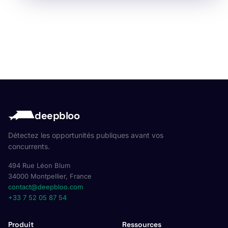
deepbloo
Détectez les opportunités publiques avant vos
concurrents.
494 Rue Léon Blum
34000 Montpellier, France
contact@deepbloo.com
+33 7 52 05 87 54
Produit
Ressources