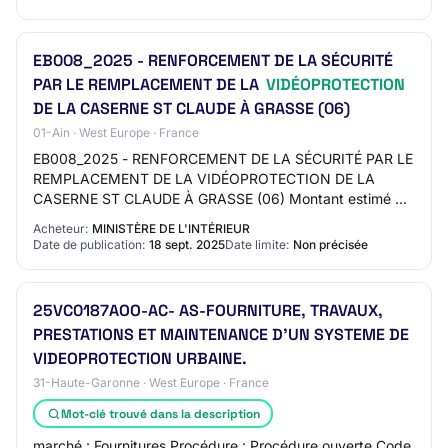
EB008_2025 - RENFORCEMENT DE LA SÉCURITÉ
PAR LE REMPLACEMENT DE LA
VIDÉOPROTECTION
DE LA CASERNE ST CLAUDE À GRASSE (06)
01-Ain · West Europe · France
EB008_2025 - RENFORCEMENT DE LA SÉCURITÉ PAR LE
REMPLACEMENT DE LA VIDÉOPROTECTION DE LA
CASERNE ST CLAUDE À GRASSE (06) Montant estimé du
marché: 50000 EURO Date cible de publication (Attention
Acheteur:
MINISTÈRE DE L'INTÉRIEUR
: Da…
Date de publication:
18 sept. 2025
Date limite:
Non précisée
25VC0187AOO-AC- AS-FOURNITURE, TRAVAUX,
PRESTATIONS ET MAINTENANCE D'UN SYSTEME DE
VIDEOPROTECTION URBAINE.
31-Haute-Garonne · West Europe · France
Mot-clé trouvé dans la description
marché : Fournitures Procédure : Procédure ouverte Code