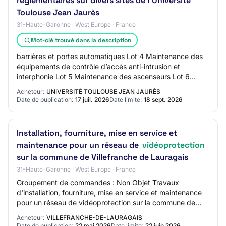
réglementaires sur divers sites de l'Université
Toulouse Jean Jaurès
31-Haute-Garonne · West Europe · France
Mot-clé trouvé dans la description
barrières et portes automatiques Lot 4 Maintenance des
équipements de contrôle d’accès anti-intrusion et
interphonie Lot 5 Maintenance des ascenseurs Lot 6
Prestations de vérifications techniques rég…
Acheteur:
UNIVERSITÉ TOULOUSE JEAN JAURÈS
Date de publication:
17 juil. 2026
Date limite:
18 sept. 2026
Installation, fourniture, mise en service et
maintenance pour un réseau de
vidéoprotection
sur la commune de Villefranche de Lauragais
31-Haute-Garonne · West Europe · France
Groupement de commandes : Non Objet Travaux
d'installation, fourniture, mise en service et maintenance
pour un réseau de vidéoprotection sur la commune de
Villefranche de Lauragais Référence 2026-05…
Acheteur:
VILLEFRANCHE-DE-LAURAGAIS
Date de publication:
22 mai 2026
Date limite:
22 juin 2026