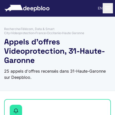
 au contenu
deepbloo
EN
Recherche
›
Télécom, Data & Smart
City
›
Videoprotection
›
France
›
Occitanie
›
Haute Garonne
Appels d'offres
Videoprotection, 31-Haute-
Garonne
25 appels d'offres recensés dans 31-Haute-Garonne
sur Deepbloo.