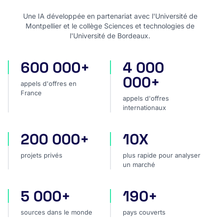
Une IA développée en partenariat avec l'Université de
Montpellier et le collège Sciences et technologies de
l'Université de Bordeaux.
600 000+
4 000
appels d'offres en France
appels d'offres internatio
000+
appels d'offres en
France
appels d'offres
internationaux
200 000+
10X
projets privés
plus rapide pour analyser
projets privés
plus rapide pour analyser
un marché
5 000+
190+
sources dans le monde
pays couverts
sources dans le monde
pays couverts