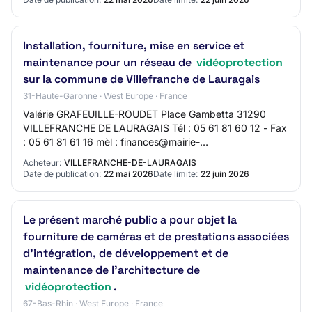
Installation, fourniture, mise en service et
maintenance pour un réseau de
vidéoprotection
sur la commune de Villefranche de Lauragais
31-Haute-Garonne · West Europe · France
Valérie GRAFEUILLE-ROUDET Place Gambetta 31290
VILLEFRANCHE DE LAURAGAIS Tél : 05 61 81 60 12 - Fax
: 05 61 81 61 16 mèl : finances@mairie-
villefranchedelauragais.fr web : http://www.mairie-
Acheteur:
VILLEFRANCHE-DE-LAURAGAIS
villefran…
Date de publication:
22 mai 2026
Date limite:
22 juin 2026
Le présent marché public a pour objet la
fourniture de caméras et de prestations associées
d'intégration, de développement et de
maintenance de l'architecture de
vidéoprotection
.
67-Bas-Rhin · West Europe · France