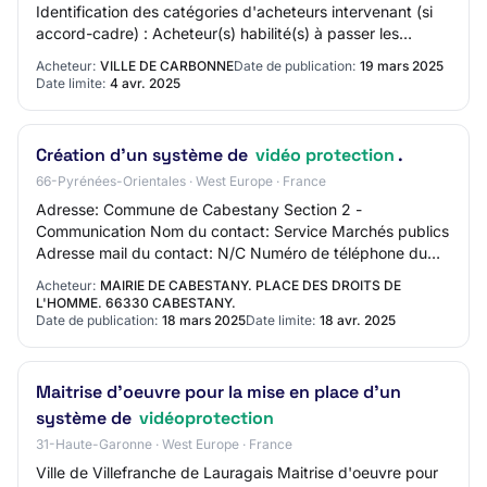
Identification des catégories d'acheteurs intervenant (si
accord-cadre) : Acheteur(s) habilité(s) à passer les
marchés subséquents ou bons d…
Acheteur:
VILLE DE CARBONNE
Date de publication:
19 mars 2025
Date limite:
4 avr. 2025
Création d'un système de
vidéo protection
.
66-Pyrénées-Orientales · West Europe · France
Adresse: Commune de Cabestany Section 2 -
Communication Nom du contact: Service Marchés publics
Adresse mail du contact: N/C Numéro de téléphone du
contact: +33 468663600 Section 3 - Identification d…
Acheteur:
MAIRIE DE CABESTANY. PLACE DES DROITS DE
L'HOMME. 66330 CABESTANY.
Date de publication:
18 mars 2025
Date limite:
18 avr. 2025
Maitrise d'oeuvre pour la mise en place d'un
système de
vidéoprotection
31-Haute-Garonne · West Europe · France
Ville de Villefranche de Lauragais Maitrise d'oeuvre pour