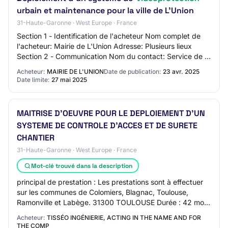
urbain et maintenance pour la ville de L'Union
31-Haute-Garonne · West Europe · France
Section 1 - Identification de l'acheteur Nom complet de
l'acheteur: Mairie de L'Union Adresse: Plusieurs lieux
Section 2 - Communication Nom du contact: Service de la
commande publique Adresse mail d…
Acheteur:
MAIRIE DE L'UNION
Date de publication:
23 avr. 2025
Date limite:
27 mai 2025
MAITRISE D'OEUVRE POUR LE DEPLOIEMENT D'UN
SYSTEME DE CONTROLE D'ACCES ET DE SURETE
CHANTIER
31-Haute-Garonne · West Europe · France
Mot-clé trouvé dans la description
principal de prestation : Les prestations sont à effectuer
sur les communes de Colomiers, Blagnac, Toulouse,
Ramonville et Labège. 31300 TOULOUSE Durée : 42 mois.
à compter du 09/07/25 Description :…
Acheteur:
TISSÉO INGÉNIERIE, ACTING IN THE NAME AND FOR
THE COMP