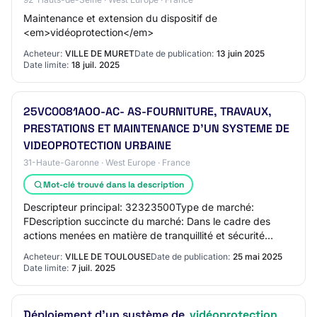
Maintenance et extension du dispositif de
<em>vidéoprotection</em>
Acheteur:
VILLE DE MURET
Date de publication:
13 juin 2025
Date limite:
18 juil. 2025
25VC0081AOO-AC- AS-FOURNITURE, TRAVAUX,
PRESTATIONS ET MAINTENANCE D'UN SYSTEME DE
VIDEOPROTECTION URBAINE
31-Haute-Garonne · West Europe · France
Mot-clé trouvé dans la description
Descripteur principal: 32323500Type de marché:
FDescription succincte du marché: Dans le cadre des
actions menées en matière de tranquillité et sécurité
publique, il est initié à l'échelle de la Métr…
Acheteur:
VILLE DE TOULOUSE
Date de publication:
25 mai 2025
Date limite:
7 juil. 2025
Déploiement d'un système de
vidéoprotection