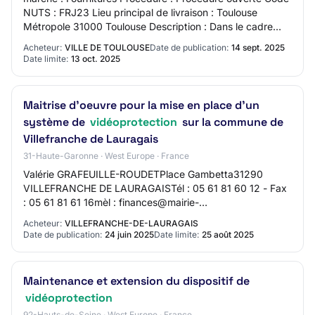
NUTS : FRJ23 Lieu principal de livraison : Toulouse
Métropole 31000 Toulouse Description : Dans le cadre
des actions menées en matière de tranq…
Acheteur:
VILLE DE TOULOUSE
Date de publication:
14 sept. 2025
Date limite:
13 oct. 2025
Maitrise d'oeuvre pour la mise en place d'un
système de
vidéoprotection
sur la commune de
Villefranche de Lauragais
31-Haute-Garonne · West Europe · France
Valérie GRAFEUILLE-ROUDETPlace Gambetta31290
VILLEFRANCHE DE LAURAGAISTél : 05 61 81 60 12 - Fax
: 05 61 81 61 16mèl : finances@mairie-
villefranchedelauragais.frweb : http://www.mairie-
Acheteur:
VILLEFRANCHE-DE-LAURAGAIS
villefranchede…
Date de publication:
24 juin 2025
Date limite:
25 août 2025
Maintenance et extension du dispositif de
vidéoprotection
92-Hauts-de-Seine · West Europe · France