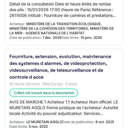
Détail de la consultation Date et heure limite de remise
des plis : 15/01/2026 17:00 (heure de Paris) Référence :
2611I006 Intitulé : Fourniture de caméras et prestations
associées d'intégration, de…
Acheteur:
MINISTÈRE DE LA TRANSITION ÉCOLOGIQUE,
MINISTÈRE DE LA COHÉSION DES TERRITOIRES, MINISTÈRE DE
LA MER - AGENCE NATIONALE DE L'HABITAT
Date de publication:
1 déc. 2025
Date limite:
15 janv. 2026
Fourniture, extension, evolution, maintenance
des systemes d alarmes, de videoprotection,
videosurveillance, de telesurveillance et de
controle d acce
31-Haute-Garonne · West Europe · France
Mot-clé trouvé dans la description
AVIS DE MARCHE 1 Acheteur 1.1 Acheteur Nom officiel: LE
MURETAIN AGGLO Forme juridique de l'acheteur: Autorité
locale Activité du pouvoir adjudicateur: Services
d'administration générale 2 Procédure…
Acheteur:
LE MURETAIN AGGLO
Date de publication:
8 oct. 2025
Date limite:
5 nov. 2025