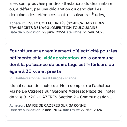
Elles sont prouvées par des attestations du destinataire
ou, à défaut, par une déclaration du candidat Les
domaines des références sont les suivants : ­Études,
développement, installation, essais et…
Acheteur:
TISSÉO COLLECTIVITÉS (SYNDICAT MIXTE DES
TRANSPORTS DE L'AGGLOMÉRATION TOULOUSAINE)
Date de publication:
23 janv. 2025
Date limite:
21 févr. 2025
Fourniture et acheminement d'électricité pour les
bâtiments et la
vidéoprotection
de la commune
dont la puissance de comptage est inférieure ou
égale à 36 kva et presta
31-Haute-Garonne · West Europe · France
Identification de l'acheteur Nom complet de l'acheteur:
Mairie De Cazeres Sur Garonne Adresse: Place de l'hôtel
de ville 31220 - CAZERES Section 2 - Communication
Nom du contact: dgs@mairie-cazeres.f…
Acheteur:
MAIRIE DE CAZERES SUR GARONNE
Date de publication:
5 déc. 2024
Date limite:
27 déc. 2024