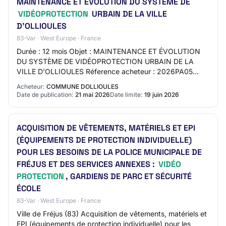
MAINTENANCE ET ÉVOLUTION DU SYSTÈME DE
VIDÉOPROTECTION
URBAIN DE LA VILLE
D'OLLIOULES
83-Var · West Europe · France
Durée : 12 mois Objet : MAINTENANCE ET ÉVOLUTION
DU SYSTÈME DE VIDÉOPROTECTION URBAIN DE LA
VILLE D'OLLIOULES Réference acheteur : 2026PA05
Type de marché : Fournitures Procédure : Procédure
Acheteur:
COMMUNE DOLLIOULES
adaptée…
Date de publication:
21 mai 2026
Date limite:
19 juin 2026
ACQUISITION DE VÊTEMENTS, MATÉRIELS ET EPI
(ÉQUIPEMENTS DE PROTECTION INDIVIDUELLE)
POUR LES BESOINS DE LA POLICE MUNICIPALE DE
FRÉJUS ET DES SERVICES ANNEXES :
VIDÉO
PROTECTION
, GARDIENS DE PARC ET SÉCURITÉ
ÉCOLE
83-Var · West Europe · France
Ville de Fréjus (83) Acquisition de vêtements, matériels et
EPI (équipements de protection individuelle) pour les