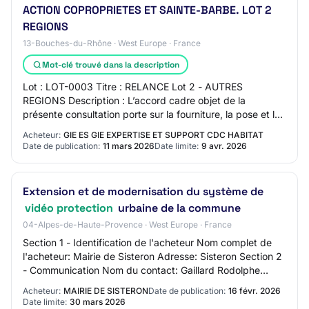
ACTION COPROPRIETES ET SAINTE-BARBE. LOT 2
REGIONS
13-Bouches-du-Rhône · West Europe · France
Mot-clé trouvé dans la description
Lot : LOT-0003 Titre : RELANCE Lot 2 - AUTRES
REGIONS Description : L’accord cadre objet de la
présente consultation porte sur la fourniture, la pose et la
maintenance de dispositifs de vidéoprotecti…
Acheteur:
GIE ES GIE EXPERTISE ET SUPPORT CDC HABITAT
Date de publication:
11 mars 2026
Date limite:
9 avr. 2026
Extension et de modernisation du système de
vidéo protection
urbaine de la commune
04-Alpes-de-Haute-Provence · West Europe · France
Section 1 - Identification de l'acheteur Nom complet de
l'acheteur: Mairie de Sisteron Adresse: Sisteron Section 2
- Communication Nom du contact: Gaillard Rodolphe
Adresse mail du contact: N/C Numér…
Acheteur:
MAIRIE DE SISTERON
Date de publication:
16 févr. 2026
Date limite:
30 mars 2026