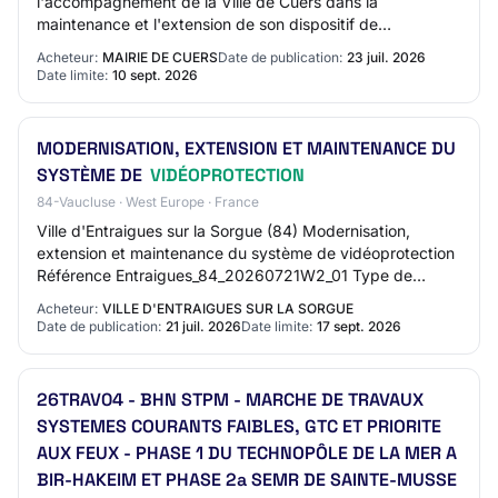
l'accompagnement de la Ville de Cuers dans la
maintenance et l'extension de son dispositif de
vidéoprotection urbain. À ce jour, la collectivité di…
Acheteur:
MAIRIE DE CUERS
Date de publication:
23 juil. 2026
Date limite:
10 sept. 2026
MODERNISATION, EXTENSION ET MAINTENANCE DU
SYSTÈME DE
VIDÉOPROTECTION
84-Vaucluse · West Europe · France
Ville d'Entraigues sur la Sorgue (84) Modernisation,
extension et maintenance du système de vidéoprotection
Référence Entraigues_84_20260721W2_01 Type de
marché / Type de prestation Public (CT et org…
Acheteur:
VILLE D'ENTRAIGUES SUR LA SORGUE
Date de publication:
21 juil. 2026
Date limite:
17 sept. 2026
26TRAV04 - BHN STPM - MARCHE DE TRAVAUX
SYSTEMES COURANTS FAIBLES, GTC ET PRIORITE
AUX FEUX - PHASE 1 DU TECHNOPÔLE DE LA MER A
BIR-HAKEIM ET PHASE 2a SEMR DE SAINTE-MUSSE