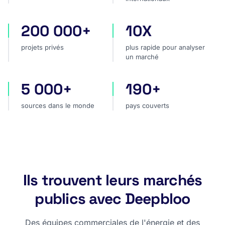
200 000+
10X
projets privés
plus rapide pour analyser
projets privés
plus rapide pour analyser
un marché
5 000+
190+
sources dans le monde
pays couverts
sources dans le monde
pays couverts
Ils trouvent leurs marchés
publics avec Deepbloo
Des équipes commerciales de l'énergie et des