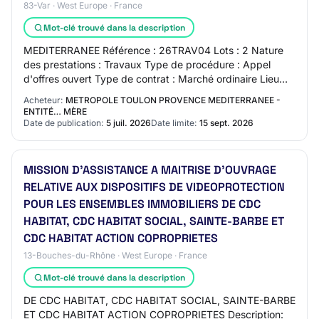
83-Var · West Europe · France
Mot-clé trouvé dans la description
MEDITERRANEE Référence : 26TRAV04 Lots : 2 Nature
des prestations : Travaux Type de procédure : Appel
d'offres ouvert Type de contrat : Marché ordinaire Lieu
d'exécution : Var Voir la description Mas…
Acheteur:
METROPOLE TOULON PROVENCE MEDITERRANEE -
ENTITÉ… MÈRE
Date de publication:
5 juil. 2026
Date limite:
15 sept. 2026
MISSION D'ASSISTANCE A MAITRISE D'OUVRAGE
RELATIVE AUX DISPOSITIFS DE VIDEOPROTECTION
POUR LES ENSEMBLES IMMOBILIERS DE CDC
HABITAT, CDC HABITAT SOCIAL, SAINTE-BARBE ET
CDC HABITAT ACTION COPROPRIETES
13-Bouches-du-Rhône · West Europe · France
Mot-clé trouvé dans la description
DE CDC HABITAT, CDC HABITAT SOCIAL, SAINTE-BARBE
ET CDC HABITAT ACTION COPROPRIETES Description: