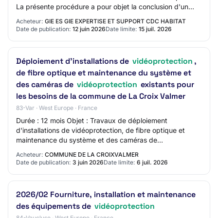
La présente procédure a pour objet la conclusion d'un
accord-cadre de prestations d'assistance à maitr…
Acheteur:
GIE ES GIE EXPERTISE ET SUPPORT CDC HABITAT
Date de publication:
12 juin 2026
Date limite:
15 juil. 2026
Déploiement d'installations de
vidéoprotection
,
de fibre optique et maintenance du système et
des caméras de
vidéoprotection
existants pour
les besoins de la commune de La Croix Valmer
83-Var · West Europe · France
Durée : 12 mois Objet : Travaux de déploiement
d'installations de vidéoprotection, de fibre optique et
maintenance du système et des caméras de
vidéoprotection existants pour les besoins de la
Acheteur:
COMMUNE DE LA CROIXVALMER
commun…
Date de publication:
3 juin 2026
Date limite:
6 juil. 2026
2026/02 Fourniture, installation et maintenance
des équipements de
vidéoprotection
84-Vaucluse · West Europe · France