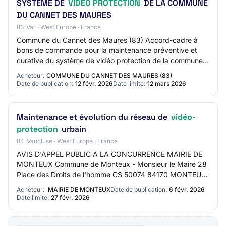
SYSTÈME DE
VIDÉO PROTECTION
DE LA COMMUNE
DU CANNET DES MAURES
83-Var · West Europe · France
Commune du Cannet des Maures (83) Accord-cadre à
bons de commande pour la maintenance préventive et
curative du système de vidéo protection de la commune
du Cannet des Maures Référence Le-Cannet-des-…
Acheteur:
COMMUNE DU CANNET DES MAURES (83)
Date de publication:
12 févr. 2026
Date limite:
12 mars 2026
Maintenance et évolution du réseau de
vidéo-
protection
urbain
84-Vaucluse · West Europe · France
AVIS D'APPEL PUBLIC A LA CONCURRENCE MAIRIE DE
MONTEUX Commune de Monteux - Monsieur le Maire 28
Place des Droits de l'homme CS 50074 84170 MONTEUX
Tél : 04 90 66 97 00 mèl : ville.monteux@monteux.fr…
Acheteur:
MAIRIE DE MONTEUX
Date de publication:
6 févr. 2026
Date limite:
27 févr. 2026