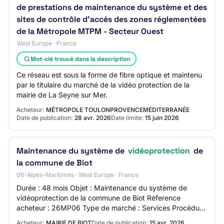
de prestations de maintenance du système et des
sites de contrôle d'accès des zones réglementées
de la Métropole MTPM - Secteur Ouest
West Europe · France
Mot-clé trouvé dans la description
Ce réseau est sous la forme de fibre optique et maintenu
par le titulaire du marché de la vidéo protection de la
mairie de La Seyne sur Mer.
Acheteur:
MÉTROPOLE TOULONPROVENCEMÉDITERRANÉE
Date de publication:
28 avr. 2026
Date limite:
15 juin 2026
Maintenance du système de
vidéoprotection
de
la commune de Biot
06-Alpes-Maritimes · West Europe · France
Durée : 48 mois Objet : Maintenance du système de
vidéoprotection de la commune de Biot Réference
acheteur : 26MP06 Type de marché : Services Procédure
: Procédure adaptée ouverte Technique d'achat :…
Acheteur:
MAIRIE DE BIOT
Date de publication:
15 avr. 2026