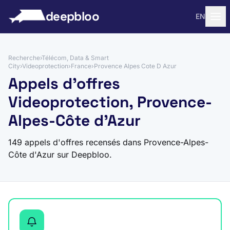
 au contenu
deepbloo
EN
Recherche
›
Télécom, Data & Smart
City
›
Videoprotection
›
France
›
Provence Alpes Cote D Azur
Appels d'offres
Videoprotection, Provence-
Alpes-Côte d'Azur
149 appels d'offres recensés dans Provence-Alpes-
Côte d'Azur sur Deepbloo.