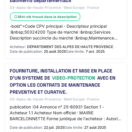
bâtiments départementaux
04-Alpes-de-Haute-Provence · West Europe · France
Mot-clé trouvé dans la description
-bold">Code CPV principal - Descripteur principal
:&nbsp;50324200 Type de marché :&nbsp;Services
Description succincte du marché :&nbsp;Maintenance
préventive et corrective des systèmes suivants : al…
Acheteur:
DÉPARTEMENT DES ALPES DE HAUTE PROVENCE
Date de publication:
25 août 2025
Date limite:
7 oct. 2025
FOURNITURE, INSTALLATION ET MISE EN PLACE
D'UN SYSTEME DE
VIDEO-PROTECTION
AVEC EN
OPTION LES CONTRATS DE MAINTENANCE
PREVENTIVE ET CURATIVE.
04-Alpes-de-Haute-Provence · West Europe · France
publication :04 Annonce n° 25-80931 Section 1 -
Acheteur 1.1 Acheteur Nom officiel : MAIRIE
BARCELONNETTE Forme juridique de l'acheteur : Autorité
locale Activité du pouvoir adjudicateur : Services d…
Date de publication:
22 juil. 2025
Date limite:
27 août 2025