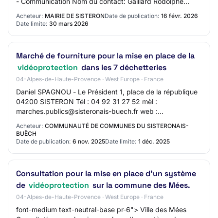
- Communication Nom du contact: Gaillard Rodolphe
Adresse mail du contact: N/C Numér…
Acheteur:
MAIRIE DE SISTERON
Date de publication:
16 févr. 2026
Date limite:
30 mars 2026
Marché de fourniture pour la mise en place de la
vidéoprotection
dans les 7 déchetteries
04-Alpes-de-Haute-Provence · West Europe · France
Daniel SPAGNOU - Le Président 1, place de la république
04200 SISTERON Tél : 04 92 31 27 52 mèl :
marches.publics@sisteronais-buech.fr web :
http://www.sisteronais-buech.fr/ SIRET 20006876500011
Acheteur:
COMMUNAUTÉ DE COMMUNES DU SISTERONAIS-
Grou…
BUËCH
Date de publication:
6 nov. 2025
Date limite:
1 déc. 2025
Consultation pour la mise en place d'un système
de
vidéoprotection
sur la commune des Mées.
04-Alpes-de-Haute-Provence · West Europe · France
font-medium text-neutral-base pr-6"> Ville des Mées