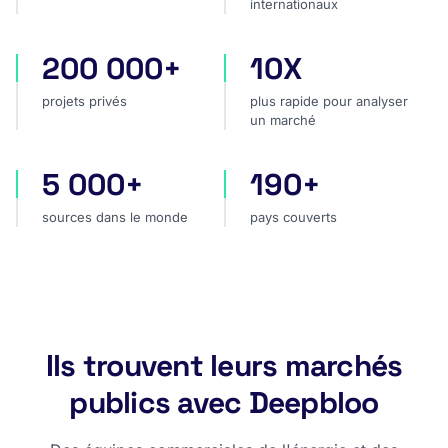
internationaux
200 000+
10X
projets privés
plus rapide pour analyser
projets privés
plus rapide pour analyser
un marché
5 000+
190+
sources dans le monde
pays couverts
sources dans le monde
pays couverts
Ils trouvent leurs marchés
publics avec Deepbloo