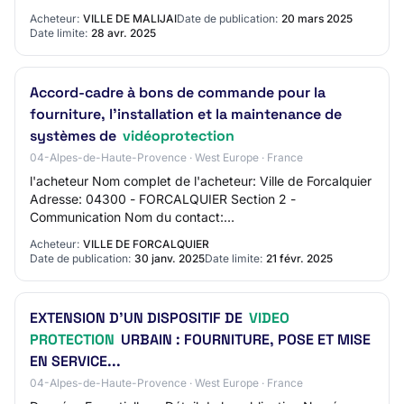
système de vidéoprotection sur 11 sites d…
Acheteur:
VILLE DE MALIJAI
Date de publication:
20 mars 2025
Date limite:
28 avr. 2025
Accord-cadre à bons de commande pour la
fourniture, l'installation et la maintenance de
systèmes de
vidéoprotection
04-Alpes-de-Haute-Provence · West Europe · France
l'acheteur Nom complet de l'acheteur: Ville de Forcalquier
Adresse: 04300 - FORCALQUIER Section 2 -
Communication Nom du contact:
marion.bordas@forcalquier-lure.com Adresse mail du
Acheteur:
VILLE DE FORCALQUIER
contact: N/C Numér…
Date de publication:
30 janv. 2025
Date limite:
21 févr. 2025
EXTENSION D'UN DISPOSITIF DE
VIDEO
PROTECTION
URBAIN : FOURNITURE, POSE ET MISE
EN SERVICE...
04-Alpes-de-Haute-Provence · West Europe · France