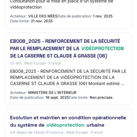
Consultation pour la mise en place d'un système de
vidéoprotection
Acheteur:
VILLE DES MÉES
Date de publication:
1 nov. 2025
Date limite:
21 nov. 2025
EB008_2025 - RENFORCEMENT DE LA SÉCURITÉ
PAR LE REMPLACEMENT DE LA
VIDÉOPROTECTION
DE LA CASERNE ST CLAUDE À GRASSE (06)
01-Ain · West Europe · France
EB008_2025 - RENFORCEMENT DE LA SÉCURITÉ PAR LE
REMPLACEMENT DE LA VIDÉOPROTECTION DE LA
CASERNE ST CLAUDE À GRASSE (06) Montant estimé du
marché: 50000 EURO Date cible de publication (Attention
Acheteur:
MINISTÈRE DE L'INTÉRIEUR
: Da…
Date de publication:
18 sept. 2025
Date limite:
Non précisée
Evolution et maintien en condition opérationnelle
du systéme de
vidéoprotection
urbaine
04-Alpes-de-Haute-Provence · West Europe · France