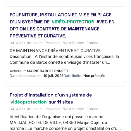
FOURNITURE, INSTALLATION ET MISE EN PLACE
D'UN SYSTÈME DE
VIDÉO-PROTECTION
AVEC EN
OPTION LES CONTRATS DE MAINTENANCE
PRÉVENTIVE ET CURATIVE.
04-Alpes-de-Haute-Provence · West Europe · France
DE MAINTENANCE PRÉVENTIVE ET CURATIVE
Description : A l'instar de nombreuses villes françaises, la
Commune de Barcelonnette envisage d'installer un
système de vidéoprotection dans les espaces publics.
Acheteur:
MAIRIE BARCELONNETTE
Date de publication:
10 juil. 2025
Date limite:
Non précisée
Projet d'installation d'un système de
vidéoprotection
sur 11 sites
04-Alpes-de-Haute-Provence · West Europe · France
Identification de l'organisme qui passe le marché :
MALIJAI, HOTEL DE VILLE, 04350 Malijai Objet du
marché : Le marché concerne un projet d'installation d'un