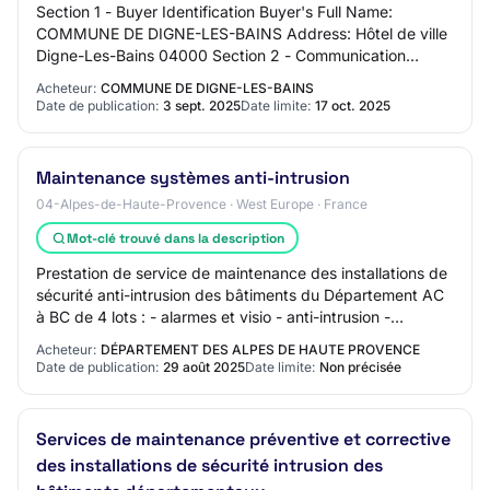
Section 1 - Buyer Identification Buyer's Full Name:
COMMUNE DE DIGNE-LES-BAINS Address: Hôtel de ville
Digne-Les-Bains 04000 Section 2 - Communication
Contact Name: N/C Contact Email Address: corresp…
Acheteur:
COMMUNE DE DIGNE-LES-BAINS
Date de publication:
3 sept. 2025
Date limite:
17 oct. 2025
Maintenance systèmes anti-intrusion
04-Alpes-de-Haute-Provence · West Europe · France
Mot-clé trouvé dans la description
Prestation de service de maintenance des installations de
sécurité anti-intrusion des bâtiments du Département AC
à BC de 4 lots : - alarmes et visio - anti-intrusion -
vidéoprotection - systèmes PPM…
Acheteur:
DÉPARTEMENT DES ALPES DE HAUTE PROVENCE
Date de publication:
29 août 2025
Date limite:
Non précisée
Services de maintenance préventive et corrective
des installations de sécurité intrusion des