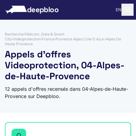
 au contenu
deepbloo
EN
Recherche
›
Télécom, Data & Smart
City
›
Videoprotection
›
France
›
Provence Alpes Cote D Azur
›
Alpes De
Haute Provence
Appels d'offres
Videoprotection, 04-Alpes-
de-Haute-Provence
12 appels d'offres recensés dans 04-Alpes-de-Haute-
Provence sur Deepbloo.