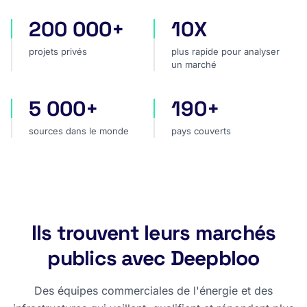
200 000+
10X
projets privés
plus rapide pour analyser
projets privés
plus rapide pour analyser
un marché
5 000+
190+
sources dans le monde
pays couverts
sources dans le monde
pays couverts
Ils trouvent leurs marchés
publics avec Deepbloo
Des équipes commerciales de l'énergie et des