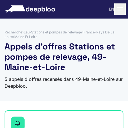
 au contenu
deepbloo
EN
Recherche
›
Eau
›
Stations et pompes de relevage
›
France
›
Pays De La
Loire
›
Maine Et Loire
Appels d'offres Stations et
pompes de relevage, 49-
Maine-et-Loire
5 appels d'offres recensés dans 49-Maine-et-Loire sur
Deepbloo.